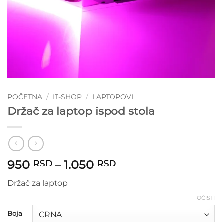
POČETNA
/
IT-SHOP
/
LAPTOPOVI
Držač za laptop ispod stola
Raspon
950
–
1.050
RSD
RSD
cena:
Držač za laptop
od
950 RSD
OČISTI
do
Boja