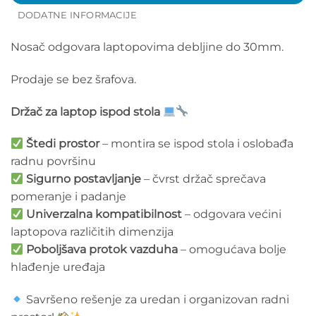
DODATNE INFORMACIJE
Nosač odgovara laptopovima debljine do 30mm.
Prodaje se bez šrafova.
Držač za laptop ispod stola
Štedi prostor
– montira se ispod stola i oslobađa
radnu površinu
Sigurno postavljanje
– čvrst držač sprečava
pomeranje i padanje
Univerzalna kompatibilnost
– odgovara većini
laptopova različitih dimenzija
Poboljšava protok vazduha
– omogućava bolje
hlađenje uređaja
Savršeno rešenje za uredan i organizovan radni