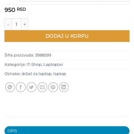
1.050 RSD
950
RSD
Držač za laptop ispod stola količina
DODAJ U KORPU
Šifra proizvoda:
3988599
Kategorije:
IT-Shop
,
Laptopovi
Oznake:
držač za laptop
,
laptop
OPIS