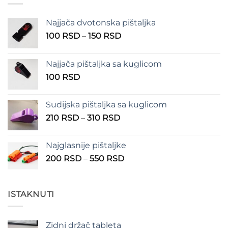
400 RSD
Najjača dvotonska pištaljka
Raspon
100
RSD
–
150
RSD
cena:
od
Najjača pištaljka sa kuglicom
100 RSD
100
RSD
do
150 RSD
Sudijska pištaljka sa kuglicom
Raspon
210
RSD
–
310
RSD
cena:
od
Najglasnije pištaljke
210 RSD
Raspon
200
RSD
–
550
RSD
do
cena:
310 RSD
od
200 RSD
ISTAKNUTI
do
550 RSD
Zidni držač tableta