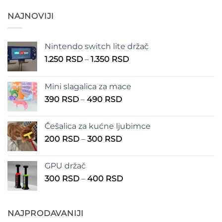
SD
NAJNOVIJI
Nintendo switch lite držač
Raspon
1.250
RSD
–
1.350
RSD
cena:
od
Mini slagalica za mace
1.250 RSD
Raspon
390
RSD
–
490
RSD
do
cena:
1.350 RSD
od
Češalica za kućne ljubimce
390 RSD
Raspon
200
RSD
–
300
RSD
do
cena:
490 RSD
od
GPU držač
200 RSD
Raspon
300
RSD
–
400
RSD
do
cena:
300 RSD
od
300 RSD
NAJPRODAVANIJI
do