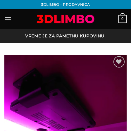
Preskoči
3DLIMBO - PRODAVNICA
na
sadržaj
0
VREME JE ZA PAMETNU KUPOVINU!
Add to
wishlist