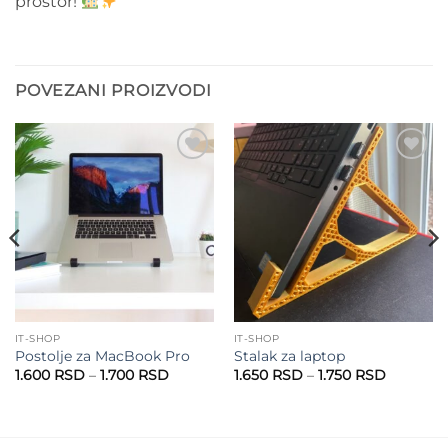
prostor!
POVEZANI PROIZVODI
Add to
Add to
wishlist
wishlist
IT-SHOP
IT-SHOP
Postolje za MacBook Pro
Stalak za laptop
Raspon
Raspon
1.600
RSD
–
1.700
RSD
1.650
RSD
–
1.750
RSD
cena:
cena:
od
od
1.600 RSD
1.650 RS
do
do
RSD
1.700 RSD
1.750 RS