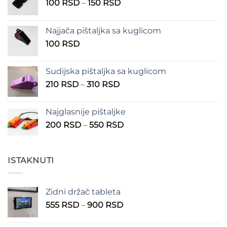
Raspon
100
RSD
–
150
RSD
cena:
od
Najjača pištaljka sa kuglicom
100 RSD
100
RSD
do
150 RSD
Sudijska pištaljka sa kuglicom
Raspon
210
RSD
–
310
RSD
cena:
od
Najglasnije pištaljke
210 RSD
Raspon
200
RSD
–
550
RSD
do
cena:
310 RSD
od
200 RSD
ISTAKNUTI
do
550 RSD
Zidni držač tableta
Raspon
555
RSD
–
900
RSD
cena:
od