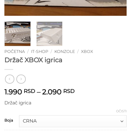
POČETNA
/
IT-SHOP
/
KONZOLE
/
XBOX
Držač XBOX igrica
Raspon
1.990
–
2.090
RSD
RSD
cena:
Držač igrica
od
1.990 RSD
OČISTI
do
Boja
2.090 RSD