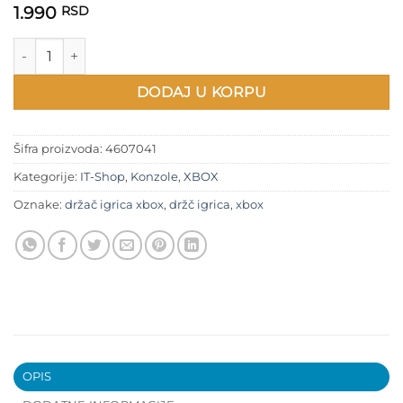
1.990
RSD
Držač XBOX igrica količina
DODAJ U KORPU
Šifra proizvoda:
4607041
Kategorije:
IT-Shop
,
Konzole
,
XBOX
Oznake:
držač igrica xbox
,
držč igrica
,
xbox
OPIS