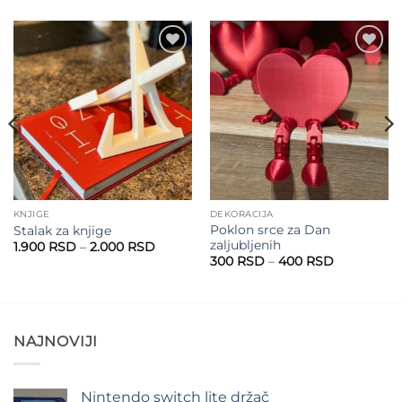
Add to
Add to
wishlist
wishlist
KNJIGE
DEKORACIJA
Poklon srce za Dan
Stalak za knjige
zaljubljenih
Raspon
1.900
RSD
–
2.000
RSD
cena:
Raspon
300
RSD
–
400
RSD
od
cena:
1.900 RSD
od
do
300 RSD
2.000 RSD
do
400 RSD
NAJNOVIJI
Nintendo switch lite držač