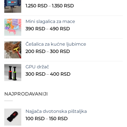
Raspon
1.250
RSD
–
1.350
RSD
cena:
od
Mini slagalica za mace
1.250 RSD
Raspon
390
RSD
–
490
RSD
do
cena:
1.350 RSD
od
Češalica za kućne ljubimce
390 RSD
Raspon
200
RSD
–
300
RSD
do
cena:
490 RSD
od
GPU držač
200 RSD
Raspon
300
RSD
–
400
RSD
do
cena:
300 RSD
od
300 RSD
NAJPRODAVANIJI
do
400 RSD
Najjača dvotonska pištaljka
Raspon
100
RSD
–
150
RSD
cena: