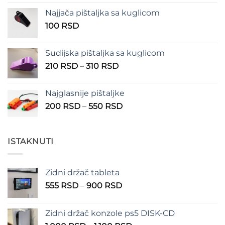
od
Najjača pištaljka sa kuglicom
100 RSD
100
RSD
do
150 RSD
Sudijska pištaljka sa kuglicom
Raspon
210
RSD
–
310
RSD
cena:
od
Najglasnije pištaljke
210 RSD
Raspon
200
RSD
–
550
RSD
do
cena:
310 RSD
od
200 RSD
ISTAKNUTI
do
550 RSD
Zidni držač tableta
Raspon
555
RSD
–
900
RSD
cena:
od
Zidni držač konzole ps5 DISK-CD
555 RSD