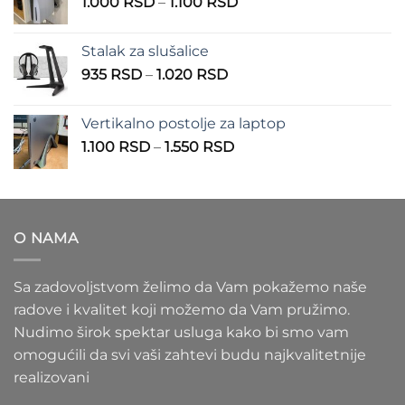
Raspon
1.000
RSD
–
1.100
RSD
do
cena:
900 RSD
od
Stalak za slušalice
1.000 RSD
Raspon
935
RSD
–
1.020
RSD
do
cena:
1.100 RSD
od
Vertikalno postolje za laptop
935 RSD
Raspon
1.100
RSD
–
1.550
RSD
do
cena:
1.020 RSD
od
1.100 RSD
do
O NAMA
1.550 RSD
Sa zadovoljstvom želimo da Vam pokažemo naše
radove i kvalitet koji možemo da Vam pružimo.
Nudimo širok spektar usluga kako bi smo vam
omogućili da svi vaši zahtevi budu najkvalitetnije
realizovani