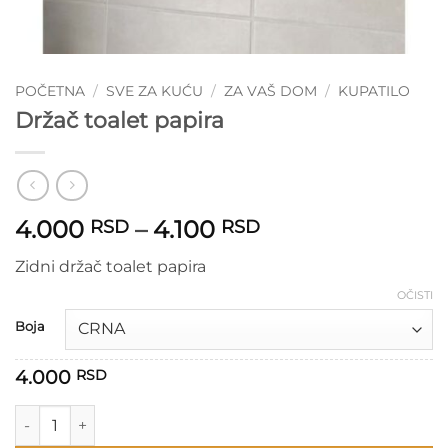
POČETNA
/
SVE ZA KUĆU
/
ZA VAŠ DOM
/
KUPATILO
Držač toalet papira
Raspon
4.000
–
4.100
RSD
RSD
cena:
Zidni držač toalet papira
od
4.000 RSD
OČISTI
do
Boja
4.100 RSD
4.000
RSD
Držač toalet papira količina