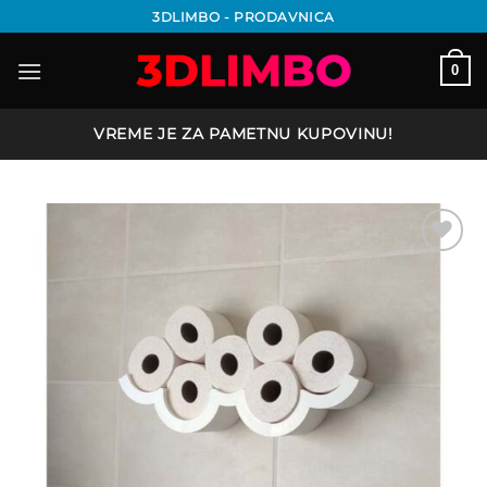
Preskoči
3DLIMBO - PRODAVNICA
na
sadržaj
0
VREME JE ZA PAMETNU KUPOVINU!
Add to
wishlist