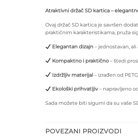
Atraktivni držač SD kartica – elegant
Ovaj držač SD kartica je savršen doda
praktičnim karakteristikama, pruža sigur
Elegantan dizajn
– jednostavan, ali 
Kompaktno i praktično
– štedi pro
Izdržljiv materijal
– izrađen od PETG 
Ekološki prihvatljiv
– napravljeno od
Sada možete biti sigurni da su vaše S
POVEZANI PROIZVODI