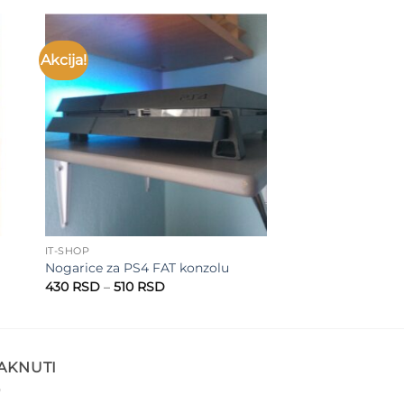
Akcija!
to
Add to
ist
wishlist
IT-SHOP
Nogarice za PS4 FAT konzolu
Raspon
430
RSD
–
510
RSD
cena:
od
430 RSD
do
510 RSD
TAKNUTI