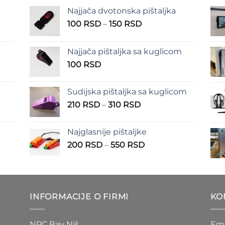
Najjača dvotonska pištaljka
n
Raspon
100
RSD
–
150
RSD
cena:
od
Najjača pištaljka sa kuglicom
RSD
100 RSD
100
RSD
do
RSD
150 RSD
Sudijska pištaljka sa kuglicom
Raspon
210
RSD
–
310
RSD
cena:
od
Najglasnije pištaljke
210 RSD
Raspon
200
RSD
–
550
RSD
do
cena:
310 RSD
od
D
200 RSD
do
INFORMACIJE O FIRMI
KO
D
550 RSD
NPC Bay Niš
Ema