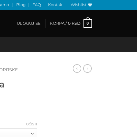
nama
Blog
FAQ
Kontakt
Wishlist
0
ULOGUJ SE
KORPA /
0
RSD
ORIJSKE
ca
Raspon
cena:
od
850 RSD
OČISTI
do