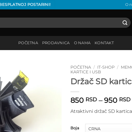
 BESPLATNOJ POSTARINI!
O 
POČETNA
PRODAVNICA
O NAMA
KONTAKT
POČETNA
/
IT-SHOP
/
MEM
KARTICE I USB
Držač SD karti
Add to
wishlist
850
–
950
RSD
RSD
Atraktivni držač SD kartica
Boja