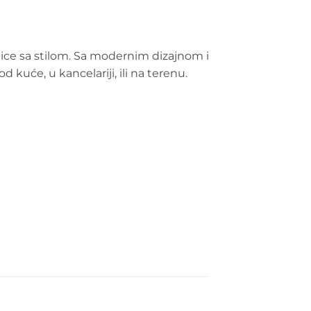
tice sa stilom. Sa modernim dizajnom i
d kuće, u kancelariji, ili na terenu.