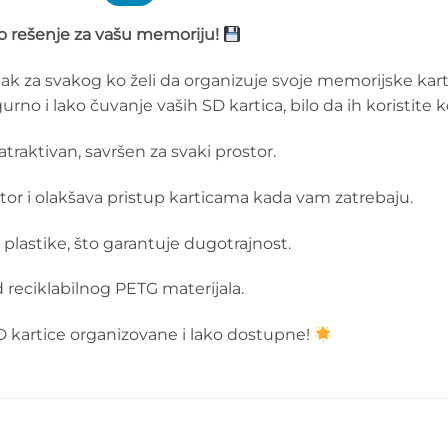
no rešenje za vašu memoriju!
tak za svakog ko želi da organizuje svoje memorijske kar
no i lako čuvanje vaših SD kartica, bilo da ih koristite ko
atraktivan, savršen za svaki prostor.
stor i olakšava pristup karticama kada vam zatrebaju.
plastike, što garantuje dugotrajnost.
 reciklabilnog PETG materijala.
D kartice organizovane i lako dostupne!