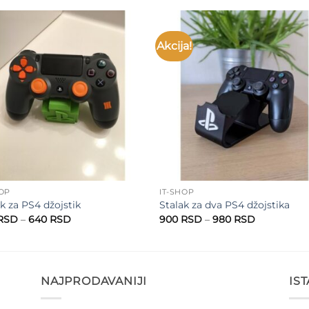
Akcija!
Add to
Add 
wishlist
wishl
HOP
IT-SHOP
k za PS4 džojstik
Stalak za dva PS4 džojstika
Raspon
Raspon
RSD
–
640
RSD
900
RSD
–
980
RSD
cena:
cena:
od
od
540 RSD
900 RSD
do
do
640 RSD
980 RSD
NAJPRODAVANIJI
IS