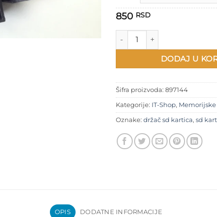
850
RSD
Držač SD kartica količina
DODAJ U KO
Šifra proizvoda:
897144
Kategorije:
IT-Shop
,
Memorijske 
Oznake:
držač sd kartica
,
sd kar
OPIS
DODATNE INFORMACIJE