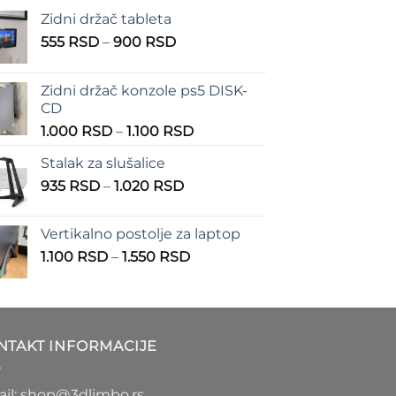
Zidni držač tableta
Raspon
555
RSD
–
900
RSD
cena:
od
Zidni držač konzole ps5 DISK-
555 RSD
CD
do
Raspon
1.000
RSD
–
1.100
RSD
900 RSD
cena:
Stalak za slušalice
od
Raspon
935
RSD
–
1.020
RSD
1.000 RSD
cena:
do
od
1.100 RSD
Vertikalno postolje za laptop
935 RSD
Raspon
1.100
RSD
–
1.550
RSD
do
cena:
1.020 RSD
od
1.100 RSD
do
NTAKT INFORMACIJE
1.550 RSD
il: shop@3dlimbo.rs