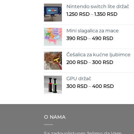
Nintendo switch lite držač
Raspo
1.250
RSD
–
1.350
RSD
cena:
od
Mini slagalica za mace
1.250 
Raspon
390
RSD
–
490
RSD
do
cena:
1.350 
od
Češalica za kućne ljubimce
390 RSD
Raspon
200
RSD
–
300
RSD
do
cena:
490 RSD
od
GPU držač
200 RSD
Raspon
300
RSD
–
400
RSD
do
cena:
300 RSD
od
300 RS
do
O NAMA
400 RS
Sa zadovoljstvom želimo da Vam