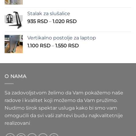
cena:
900 RSD
od
Stalak za slušalice
1.000 RSD
Raspon
935
RSD
–
1.020
RSD
do
cena:
1.100 RSD
od
Vertikalno postolje za laptop
935 RSD
Raspon
1.100
RSD
–
1.550
RSD
do
cena:
1.020 RSD
od
1.100 RSD
do
O NAMA
1.550 RSD
Sa zadovoljstvom želimo da Vam pokažemo naše
radove i kvalitet koji možemo da Vam pružimo.
Nudimo širok spektar usluga kako bi smo vam
omogućili da svi vaši zahtevi budu najkvalitetnije
realizovani