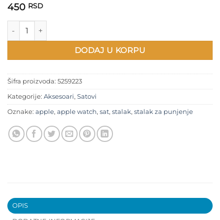
450
RSD
Apple watch stalak za punjenje količina
DODAJ U KORPU
Šifra proizvoda:
5259223
Kategorije:
Aksesoari
,
Satovi
Oznake:
apple
,
apple watch
,
sat
,
stalak
,
stalak za punjenje
OPIS