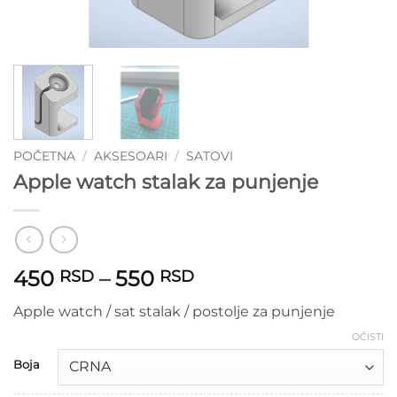
POČETNA
/
AKSESOARI
/
SATOVI
Apple watch stalak za punjenje
Raspon
450
–
550
RSD
RSD
cena:
Apple watch / sat stalak / postolje za punjenje
od
450 RSD
OČISTI
do
Boja
550 RSD