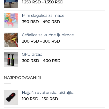
Raspon
1.250
RSD
–
1.350
RSD
cena:
od
Mini slagalica za mace
1.250 RSD
Raspon
390
RSD
–
490
RSD
do
cena:
1.350 RSD
od
Češalica za kućne ljubimce
390 RSD
Raspon
200
RSD
–
300
RSD
do
cena:
490 RSD
od
GPU držač
200 RSD
Raspon
300
RSD
–
400
RSD
do
cena:
300 RSD
od
300 RSD
NAJPRODAVANIJI
do
400 RSD
Najjača dvotonska pištaljka
Raspon
100
RSD
–
150
RSD
cena:
od