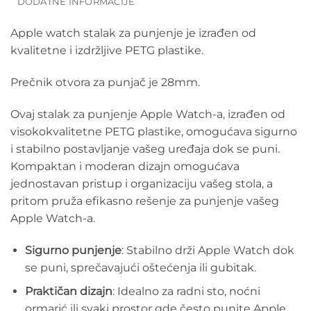
DODATNE INFORMACIJE
Apple watch stalak za punjenje je izrađen od
kvalitetne i izdržljive PETG plastike.
Prečnik otvora za punjač je 28mm.
Ovaj stalak za punjenje Apple Watch-a, izrađen od
visokokvalitetne PETG plastike, omogućava sigurno
i stabilno postavljanje vašeg uređaja dok se puni.
Kompaktan i moderan dizajn omogućava
jednostavan pristup i organizaciju vašeg stola, a
pritom pruža efikasno rešenje za punjenje vašeg
Apple Watch-a.
Sigurno punjenje
: Stabilno drži Apple Watch dok
se puni, sprečavajući oštećenja ili gubitak.
Praktičan dizajn
: Idealno za radni sto, noćni
ormarić ili svaki prostor gde često punite Apple