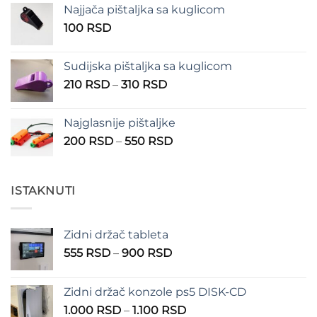
Najjača pištaljka sa kuglicom
100 RSD
100
RSD
do
150 RSD
Sudijska pištaljka sa kuglicom
Raspon
210
RSD
–
310
RSD
cena:
od
Najglasnije pištaljke
210 RSD
Raspon
200
RSD
–
550
RSD
do
cena:
310 RSD
od
200 RSD
ISTAKNUTI
do
550 RSD
Zidni držač tableta
Raspon
555
RSD
–
900
RSD
cena:
od
Zidni držač konzole ps5 DISK-CD
555 RSD
Raspon
1.000
RSD
–
1.100
RSD
do