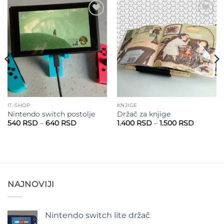
Add to
Add to
wishlist
wishlist
IT-SHOP
KNJIGE
Nintendo switch postolje
Držač za knjige
Raspon
Raspon
540
RSD
–
640
RSD
1.400
RSD
–
1.500
RSD
cena:
cena:
od
od
540 RSD
1.400 R
do
do
SD
640 RSD
1.500 R
NAJNOVIJI
Nintendo switch lite držač