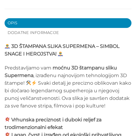
OPIS
DODATNE INFORMACIJE
3D ŠTAMPANA SLIKA SUPERMENA – SIMBOL
SNAGE I HEROJSTVA!
Predstavljamo vam
moćnu 3D štampanu sliku
Supermena
, izrađenu najnovijom tehnologijom 3D
štampe!
Svaki detalj je precizno oblikovan kako
bi dočarao legendarnog superheroja u njegovoj
punoj veličanstvenosti. Ova slika je savršen dodatak
za sve fanove stripa, filmova i pop kulture!
Vrhunska preciznost i duboki reljef za
trodimenzionalni efekat
Lagan, čvrst i izrađen od ekološki prihvatljivog