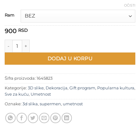
900 RSD
OČISTI
do
Ram
1.800 RSD
900
RSD
3D slika Supermen količina
DODAJ U KORPU
Šifra proizvoda:
1645823
Kategorije:
3D slike
,
Dekoracija
,
Gift program
,
Popularna kultura
,
Sve za kuću
,
Umetnost
Oznake:
3d slika
,
supermen
,
umetnost