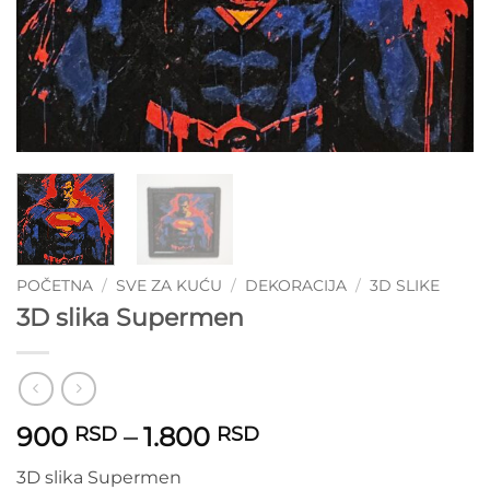
POČETNA
/
SVE ZA KUĆU
/
DEKORACIJA
/
3D SLIKE
3D slika Supermen
Raspon
900
–
1.800
RSD
RSD
cena:
3D slika Supermen
od