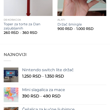
DEKORACIJA
ALATI
Toper za torte za Dan
Držač šmirgle
zaljubljenih
Raspon
900
RSD
–
1.000
RSD
cena:
Raspon
260
RSD
–
360
RSD
od
cena:
900 RSD
od
do
260 RSD
1.000 RS
do
360 RSD
NAJNOVIJI
Nintendo switch lite držač
Raspon
1.250
RSD
–
1.350
RSD
cena:
od
Mini slagalica za mace
1.250 RSD
Raspon
390
RSD
–
490
RSD
do
cena:
1.350 RSD
od
Češalica za kućne ljubimce