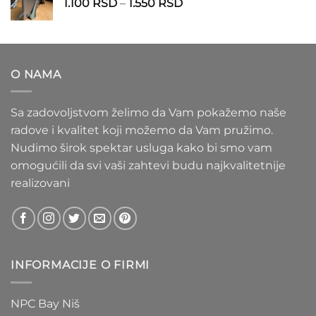
Raspon
1.100
RSD
–
1.550
RSD
do
cena:
1.020 RSD
od
1.100 RSD
do
O NAMA
1.550 RSD
Sa zadovoljstvom želimo da Vam pokažemo naše
radove i kvalitet koji možemo da Vam pružimo.
Nudimo širok spektar usluga kako bi smo vam
omogućili da svi vaši zahtevi budu najkvalitetnije
realizovani
INFORMACIJE O FIRMI
NPC Bay Niš