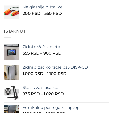
od
Najglasnije pištaljke
210 RSD
Raspon
200
RSD
–
550
RSD
do
cena:
310 RSD
od
200 RSD
ISTAKNUTI
do
550 RSD
Zidni držač tableta
Raspon
555
RSD
–
900
RSD
cena:
od
Zidni držač konzole ps5 DISK-CD
555 RSD
Raspon
1.000
RSD
–
1.100
RSD
do
cena:
900 RSD
od
Stalak za slušalice
1.000 RSD
Raspon
935
RSD
–
1.020
RSD
do
cena:
1.100 RSD
od
Vertikalno postolje za laptop
935 RSD