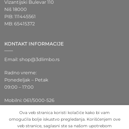
Vizantijski Bulevar 110
Niš 18000
PIB: 111445561
MB: 65415372
KONTAKT INFORMACIJE
Email: shop@3dlimbo.rs
Radno vreme:
Ponedeljak – Petak
09:00 – 17:00
Mobilni: 061/5000-526
Ova veb stranica koristi kolačiće kako bi vam
omogućila bolje iskustvo pregledanja. Korišćenjem ove
veb stranice, saglasni ste sa našom upotrebom
Visa
PayPal
Stripe
MasterCard
Cash