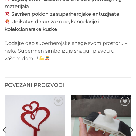
materijala
Savršen poklon za superherojske entuzijaste
Unikatan dekor za sobe, kancelarije i
kolekcionarske kutke
Dodajte deo superherojske snage svom prostoru –
neka Supermen simbolizuje snagu i pravdu u
vašem domu!
POVEZANI PROIZVODI
Add to
Add to
wishlist
wishlist