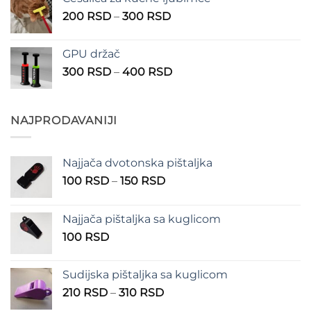
390 RSD
Raspon
200
RSD
–
300
RSD
do
cena:
490 RSD
od
GPU držač
200 RSD
Raspon
300
RSD
–
400
RSD
do
cena:
300 RSD
od
300 RSD
NAJPRODAVANIJI
do
400 RSD
Najjača dvotonska pištaljka
Raspon
100
RSD
–
150
RSD
cena:
od
Najjača pištaljka sa kuglicom
100 RSD
100
RSD
do
150 RSD
Sudijska pištaljka sa kuglicom
Raspon
210
RSD
–
310
RSD
cena: