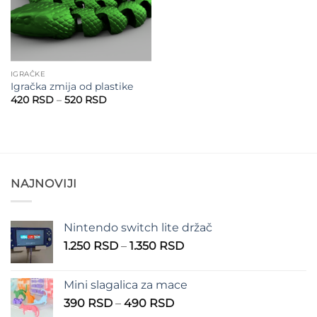
IGRAČKE
Igračka zmija od plastike
Raspon
420
RSD
–
520
RSD
cena:
od
420 RSD
do
520 RSD
NAJNOVIJI
Nintendo switch lite držač
Raspon
1.250
RSD
–
1.350
RSD
cena:
od
Mini slagalica za mace
1.250 RSD
Raspon
390
RSD
–
490
RSD
do