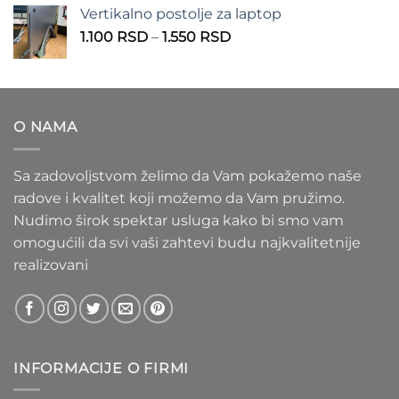
od
Vertikalno postolje za laptop
935 RSD
Raspon
1.100
RSD
–
1.550
RSD
do
cena:
1.020 RSD
od
1.100 RSD
do
O NAMA
1.550 RSD
Sa zadovoljstvom želimo da Vam pokažemo naše
radove i kvalitet koji možemo da Vam pružimo.
Nudimo širok spektar usluga kako bi smo vam
omogućili da svi vaši zahtevi budu najkvalitetnije
realizovani
INFORMACIJE O FIRMI