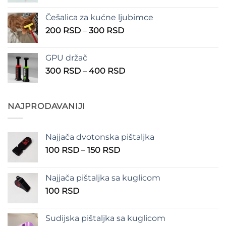
cena:
1.350 RSD
od
Češalica za kućne ljubimce
390 RSD
Raspon
200
RSD
–
300
RSD
do
cena:
490 RSD
od
GPU držač
200 RSD
Raspon
300
RSD
–
400
RSD
do
cena:
300 RSD
od
300 RSD
NAJPRODAVANIJI
do
400 RSD
Najjača dvotonska pištaljka
Raspon
100
RSD
–
150
RSD
cena:
od
Najjača pištaljka sa kuglicom
100 RSD
100
RSD
do
150 RSD
Sudijska pištaljka sa kuglicom