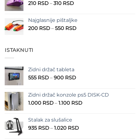
Raspon
210
RSD
–
310
RSD
cena:
od
Najglasnije pištaljke
210 RSD
Raspon
200
RSD
–
550
RSD
do
cena:
310 RSD
od
200 RSD
ISTAKNUTI
do
550 RSD
Zidni držač tableta
Raspon
555
RSD
–
900
RSD
cena:
od
Zidni držač konzole ps5 DISK-CD
555 RSD
Raspon
1.000
RSD
–
1.100
RSD
do
cena:
900 RSD
od
Stalak za slušalice
1.000 RSD
Raspon
935
RSD
–
1.020
RSD
do
cena:
1.100 RSD