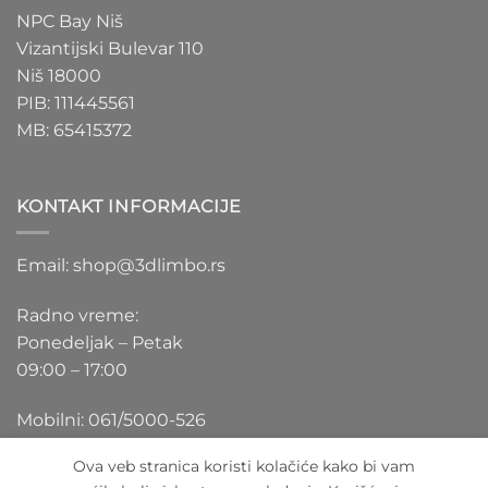
NPC Bay Niš
Vizantijski Bulevar 110
Niš 18000
PIB: 111445561
MB: 65415372
KONTAKT INFORMACIJE
Email: shop@3dlimbo.rs
Radno vreme:
Ponedeljak – Petak
09:00 – 17:00
Mobilni: 061/5000-526
Ova veb stranica koristi kolačiće kako bi vam