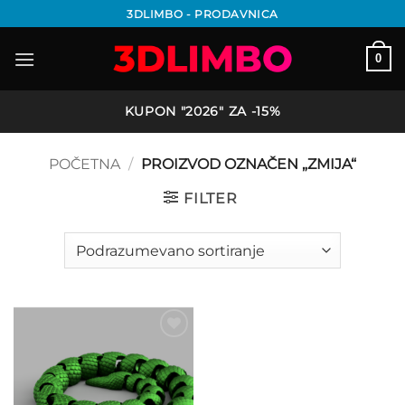
Preskoči
3DLIMBO - PRODAVNICA
na
sadržaj
0
KUPON "2026" ZA -15%
POČETNA
/
PROIZVOD OZNAČEN „ZMIJA“
FILTER
Add to
wishlist