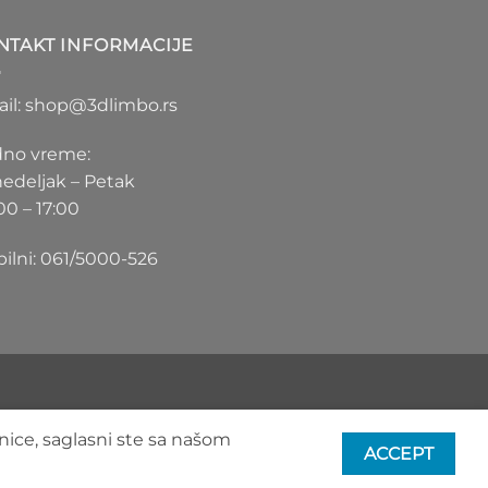
1.100 RSD
do
NTAKT INFORMACIJE
1.550 RSD
il: shop@3dlimbo.rs
no vreme:
edeljak – Petak
00 – 17:00
ilni: 061/5000-526
nice, saglasni ste sa našom
ACCEPT