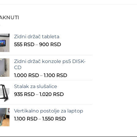
TAKNUTI
Zidni držač tableta
Raspon
555
RSD
–
900
RSD
cena:
od
Zidni držač konzole ps5 DISK-
555 RSD
CD
do
Raspon
1.000
RSD
–
1.100
RSD
900 RSD
cena:
Stalak za slušalice
od
Raspon
935
RSD
–
1.020
RSD
1.000 RSD
cena:
do
od
1.100 RSD
Vertikalno postolje za laptop
935 RSD
Raspon
1.100
RSD
–
1.550
RSD
do
cena:
1.020 RSD
od