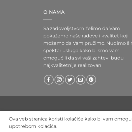
300 RS
do
O NAMA
400 RS
Sa zadovoljstvom želimo da Vam
pokažemo naše radove i kvalitet koji
možemo da Vam pružimo. Nudimo ši
spektar usluga kako bi smo vam
omogućili da svi vaši zahtevi budu
najkvalitetnije realizovani
Ova veb stranica koristi kolačiće kako bi vam omoguć
upotrebom kolačića.