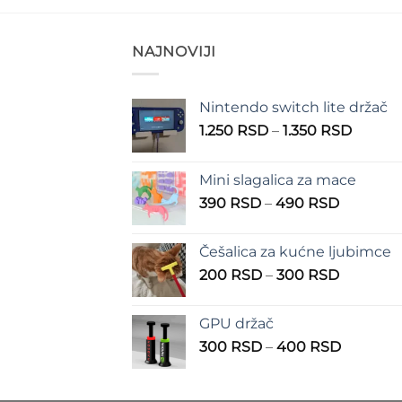
NAJNOVIJI
Nintendo switch lite držač
Raspo
1.250
RSD
–
1.350
RSD
cena:
od
Mini slagalica za mace
1.250 
Raspon
390
RSD
–
490
RSD
do
cena:
1.350 
od
Češalica za kućne ljubimce
390 RSD
Raspon
200
RSD
–
300
RSD
do
cena:
490 RSD
od
GPU držač
200 RSD
Raspon
300
RSD
–
400
RSD
do
cena:
300 RSD
od