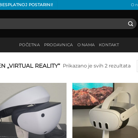
 BESPLATNOJ POSTARINI!
O 
POČETNA
PRODAVNICA
O NAMA
KONTAKT
 „VIRTUAL REALITY“
Prikazano je svih 2 rezultata
Add to
Add
wishlist
wish