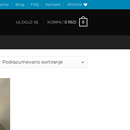
nama
Blog
FAQ
Kontakt
Wishlist
0
ULOGUJ SE
KORPA /
0
RSD
 to
list