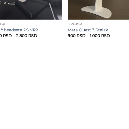
HOP
IT-SHOP
č headseta PS VR2
Meta Quest 3 Stalak
Raspon
Raspon
00
RSD
–
2.800
RSD
900
RSD
–
1.000
RSD
cena:
cena:
od
od
2.700 RSD
900 RSD
do
do
2.800 RSD
1.000 RS