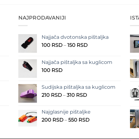
NAJPRODAVANIJI
IS
Najjača dvotonska pištaljka
n
Raspon
100
RSD
–
150
RSD
cena:
od
Najjača pištaljka sa kuglicom
RSD
100 RSD
100
RSD
do
RSD
150 RSD
Sudijska pištaljka sa kuglicom
Raspon
210
RSD
–
310
RSD
cena:
od
Najglasnije pištaljke
210 RSD
Raspon
200
RSD
–
550
RSD
do
cena:
310 RSD
od