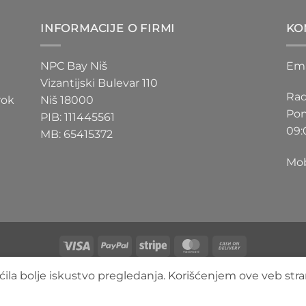
D
200 RSD
do
INFORMACIJE O FIRMI
KO
D
550 RSD
NPC Bay Niš
Ema
Vizantijski Bulevar 110
Rad
rok
Niš 18000
Pon
PIB: 111445561
09:
MB: 65415372
Mob
Visa
PayPal
Stripe
MasterCard
Cash
On
O NAMA
BLOG
FAQ
KONTAKT
ila bolje iskustvo pregledanja. Korišćenjem ove veb stra
Delivery
Copyright 2026 ©
3DLimbo NPC BAY
Sva prava zadržana.