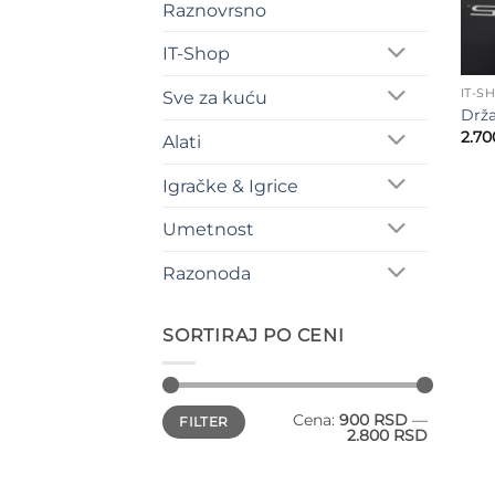
Raznovrsno
IT-Shop
IT-S
Sve za kuću
Drža
2.7
Alati
Igračke & Igrice
Umetnost
Razonoda
SORTIRAJ PO CENI
Minimalna
Maksimalna
Cena:
900 RSD
—
FILTER
cena
cena
2.800 RSD