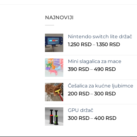
NAJNOVIJI
Nintendo switch lite držač
Raspo
1.250
RSD
–
1.350
RSD
cena:
od
Mini slagalica za mace
1.250 
Raspon
390
RSD
–
490
RSD
do
cena:
1.350 
od
Češalica za kućne ljubimce
390 RSD
Raspon
200
RSD
–
300
RSD
do
cena:
490 RSD
od
GPU držač
200 RSD
Raspon
300
RSD
–
400
RSD
do
cena:
300 RSD
od