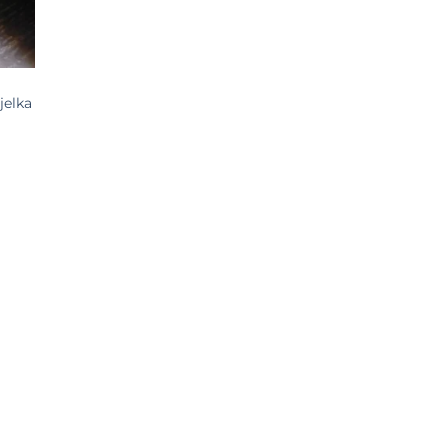
jelka
SD
SD