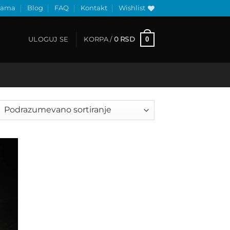
nama
Blog
FAQ
Kontakt
Wishlist
0
ULOGUJ SE
KORPA /
0
RSD
 to
list