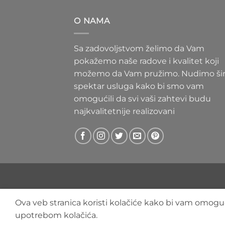
300 RS
do
O NAMA
400 RS
Sa zadovoljstvom želimo da Vam
pokažemo naše radove i kvalitet koji
možemo da Vam pružimo. Nudimo ši
spektar usluga kako bi smo vam
omogućili da svi vaši zahtevi budu
najkvalitetnije realizovani
Ova veb stranica koristi kolačiće kako bi vam omoguć
upotrebom kolačića.