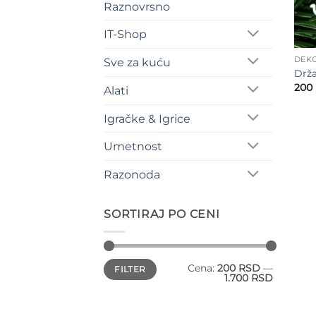
Raznovrsno
IT-Shop
DEK
Sve za kuću
Drža
200
Alati
Igračke & Igrice
Umetnost
Razonoda
SORTIRAJ PO CENI
Minimalna
Maksimalna
Cena:
200 RSD
—
FILTER
cena
cena
1.700 RSD