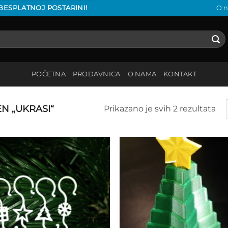
 BESPLATNOJ POSTARINI!
O 
POČETNA
PRODAVNICA
O NAMA
KONTAKT
N „UKRASI“
Prikazano je svih 2 rezultata
Add to
Add
wishlist
wish