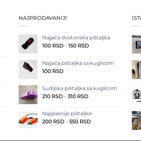
NAJPRODAVANIJI
IS
Najjača dvotonska pištaljka
n
Raspon
100
RSD
–
150
RSD
cena:
od
Najjača pištaljka sa kuglicom
RSD
100 RSD
100
RSD
do
RSD
150 RSD
Sudijska pištaljka sa kuglicom
Raspon
210
RSD
–
310
RSD
cena:
od
Najglasnije pištaljke
210 RSD
Raspon
200
RSD
–
550
RSD
do
cena:
310 RSD
od