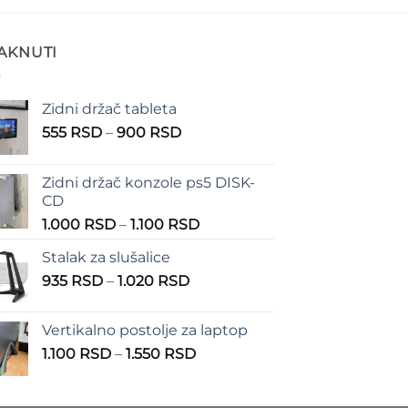
TAKNUTI
Zidni držač tableta
Raspon
555
RSD
–
900
RSD
cena:
od
Zidni držač konzole ps5 DISK-
555 RSD
CD
do
Raspon
1.000
RSD
–
1.100
RSD
900 RSD
cena:
Stalak za slušalice
od
Raspon
935
RSD
–
1.020
RSD
1.000 RSD
cena:
do
od
1.100 RSD
Vertikalno postolje za laptop
935 RSD
Raspon
1.100
RSD
–
1.550
RSD
do
cena:
1.020 RSD
od