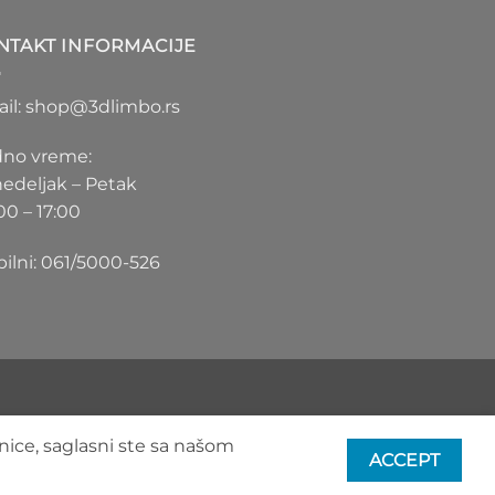
1.100 RSD
do
NTAKT INFORMACIJE
1.550 RSD
il: shop@3dlimbo.rs
no vreme:
edeljak – Petak
00 – 17:00
ilni: 061/5000-526
nice, saglasni ste sa našom
ACCEPT