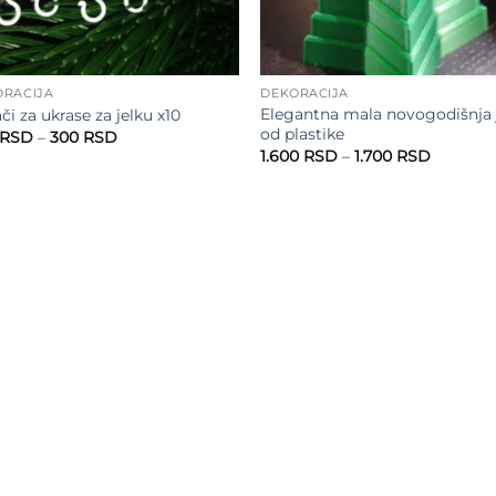
ORACIJA
DEKORACIJA
Elegantna mala novogodišnja 
či za ukrase za jelku x10
od plastike
Raspon
RSD
–
300
RSD
cena:
Raspon
1.600
RSD
–
1.700
RSD
od
cena:
200 RSD
od
do
1.600 R
300 RSD
do
1.700 R