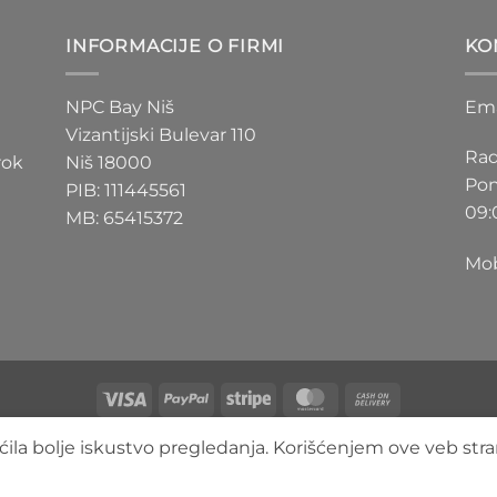
D
200 RSD
do
INFORMACIJE O FIRMI
KO
D
550 RSD
NPC Bay Niš
Ema
Vizantijski Bulevar 110
Rad
rok
Niš 18000
Pon
PIB: 111445561
09:
MB: 65415372
Mob
Visa
PayPal
Stripe
MasterCard
Cash
On
O NAMA
BLOG
FAQ
KONTAKT
ila bolje iskustvo pregledanja. Korišćenjem ove veb stra
Delivery
Copyright 2026 ©
3DLimbo NPC BAY
Sva prava zadržana.