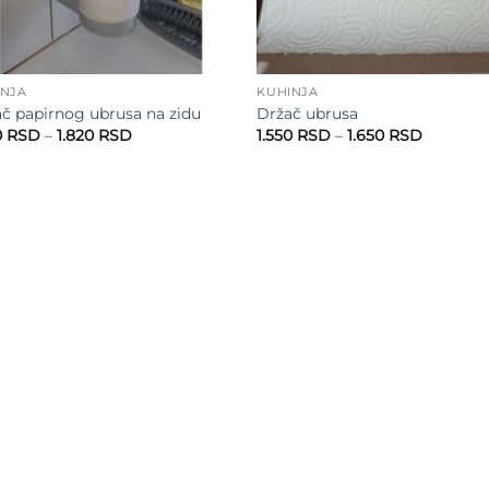
INJA
KUHINJA
č papirnog ubrusa na zidu
Držač ubrusa
Raspon
Raspon
0
RSD
–
1.820
RSD
1.550
RSD
–
1.650
RSD
cena:
cena:
od
od
1.720 RSD
1.550 RS
do
do
1.820 RSD
1.650 RS