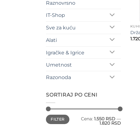
Raznovrsno
IT-Shop
KUH
Sve za kuću
Drža
1.72
Alati
Igračke & Igrice
Umetnost
Razonoda
SORTIRAJ PO CENI
Minimalna
Maksimalna
Cena:
1.550 RSD
—
FILTER
cena
cena
1.820 RSD