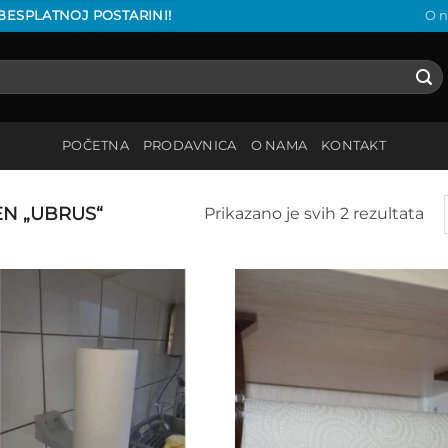
 BESPLATNOJ POSTARINI!
O 
POČETNA
PRODAVNICA
O NAMA
KONTAKT
N „UBRUS“
Prikazano je svih 2 rezultata
Add to
Add
wishlist
wish