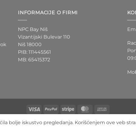
D
200 RSD
do
INFORMACIJE O FIRMI
KO
D
550 RSD
NPC Bay Niš
Ema
Vizantijski Bulevar 110
Rad
rok
Niš 18000
Pon
PIB: 111445561
09:
MB: 65415372
Mob
Visa
PayPal
Stripe
MasterCard
Cash
On
O NAMA
BLOG
FAQ
KONTAKT
ila bolje iskustvo pregledanja. Korišćenjem ove veb stra
Delivery
Copyright 2026 ©
3DLimbo NPC BAY
Sva prava zadržana.