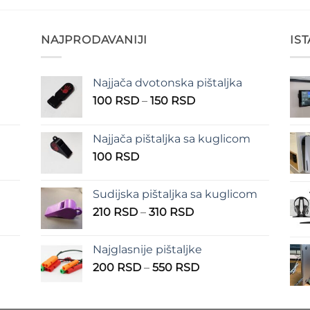
NAJPRODAVANIJI
IS
Najjača dvotonska pištaljka
n
Raspon
100
RSD
–
150
RSD
cena:
od
Najjača pištaljka sa kuglicom
RSD
100 RSD
100
RSD
do
RSD
150 RSD
Sudijska pištaljka sa kuglicom
Raspon
210
RSD
–
310
RSD
cena:
od
Najglasnije pištaljke
210 RSD
Raspon
200
RSD
–
550
RSD
do
cena:
310 RSD
od