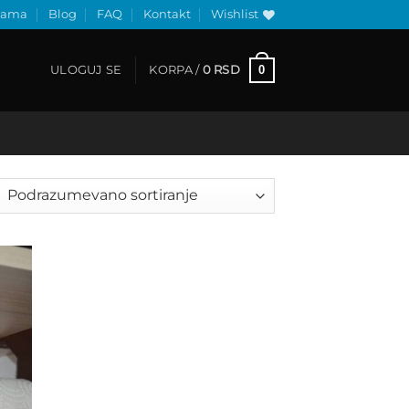
nama
Blog
FAQ
Kontakt
Wishlist
0
ULOGUJ SE
KORPA /
0
RSD
 to
list