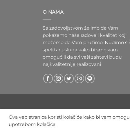
300 RS
do
O NAMA
400 RS
Sa zadovoljstvom želimo da Vam
pokažemo naše radove i kvalitet koji
možemo da Vam pružimo. Nudimo ši
spektar usluga kako bi smo vam
omogućili da svi vaši zahtevi budu
najkvalitetnije realizovani
Ova veb stranica koristi kolačiće kako bi vam omoguć
upotrebom kolačića.