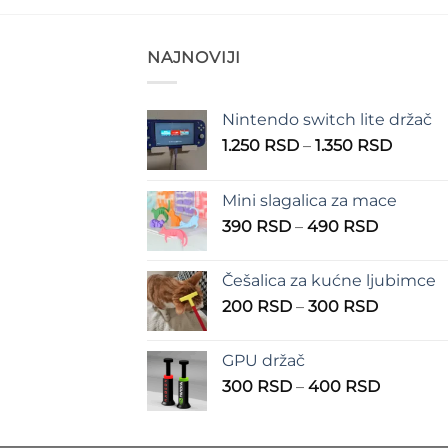
NAJNOVIJI
Nintendo switch lite držač
Raspo
1.250
RSD
–
1.350
RSD
cena:
od
Mini slagalica za mace
1.250 
Raspon
390
RSD
–
490
RSD
do
cena:
1.350 
od
Češalica za kućne ljubimce
390 RSD
Raspon
200
RSD
–
300
RSD
do
cena:
490 RSD
od
GPU držač
200 RSD
Raspon
300
RSD
–
400
RSD
do
cena:
300 RSD
od