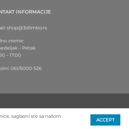
1.100 RSD
do
NTAKT INFORMACIJE
1.550 RSD
il: shop@3dlimbo.rs
no vreme:
edeljak – Petak
00 – 17:00
ilni: 061/5000-526
nice, saglasni ste sa našom
ACCEPT