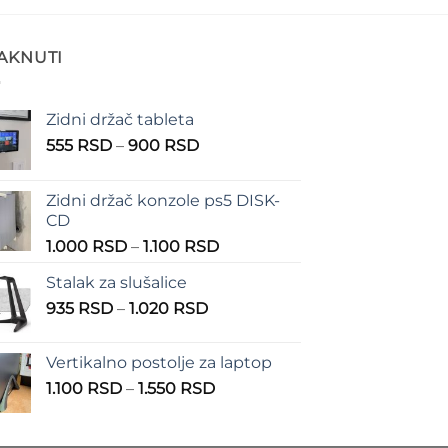
TAKNUTI
Zidni držač tableta
Raspon
555
RSD
–
900
RSD
cena:
od
Zidni držač konzole ps5 DISK-
555 RSD
CD
do
Raspon
1.000
RSD
–
1.100
RSD
900 RSD
cena:
Stalak za slušalice
od
Raspon
935
RSD
–
1.020
RSD
1.000 RSD
cena:
do
od
1.100 RSD
Vertikalno postolje za laptop
935 RSD
Raspon
1.100
RSD
–
1.550
RSD
do
cena:
1.020 RSD
od