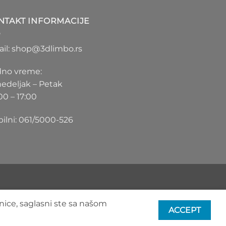
1.100 RSD
do
NTAKT INFORMACIJE
1.550 RSD
il: shop@3dlimbo.rs
no vreme:
edeljak – Petak
00 – 17:00
ilni: 061/5000-526
nice, saglasni ste sa našom
ACCEPT