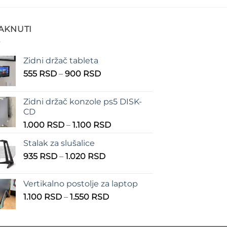
TAKNUTI
Zidni držač tableta
Raspon
555
RSD
–
900
RSD
cena:
od
Zidni držač konzole ps5 DISK-
555 RSD
CD
do
Raspon
1.000
RSD
–
1.100
RSD
900 RSD
cena:
Stalak za slušalice
od
Raspon
935
RSD
–
1.020
RSD
1.000 RSD
cena:
do
od
1.100 RSD
Vertikalno postolje za laptop
935 RSD
Raspon
1.100
RSD
–
1.550
RSD
do
cena:
1.020 RSD
od