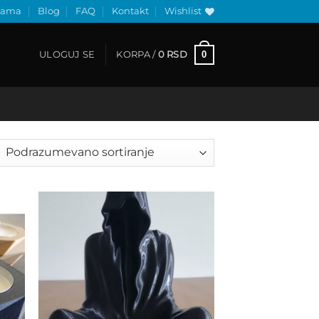
nama
Blog
FAQ
Kontakt
Wishlist
0
ULOGUJ SE
KORPA /
0
RSD
 to
Add to
list
wishlist