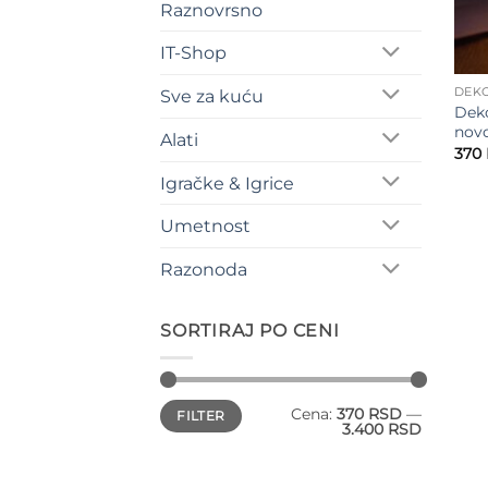
Raznovrsno
IT-Shop
DEK
Sve za kuću
Deko
nov
Alati
370
Igračke & Igrice
Umetnost
Razonoda
SORTIRAJ PO CENI
Minimalna
Maksimalna
Cena:
370 RSD
—
FILTER
cena
cena
3.400 RSD