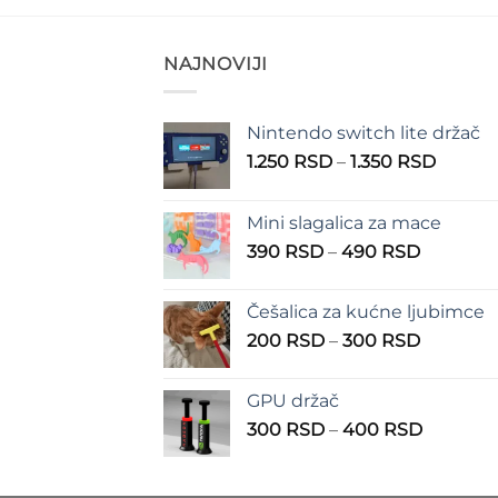
NAJNOVIJI
Nintendo switch lite držač
Raspo
1.250
RSD
–
1.350
RSD
cena:
od
Mini slagalica za mace
1.250 
Raspon
390
RSD
–
490
RSD
do
cena:
1.350 
od
Češalica za kućne ljubimce
390 RSD
Raspon
200
RSD
–
300
RSD
do
cena:
490 RSD
od
GPU držač
200 RSD
Raspon
300
RSD
–
400
RSD
do
cena:
300 RSD
od