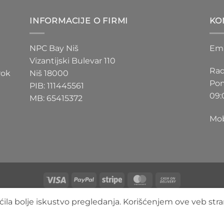
D
200 RSD
do
INFORMACIJE O FIRMI
KO
D
550 RSD
NPC Bay Niš
Ema
Vizantijski Bulevar 110
Rad
rok
Niš 18000
Pon
PIB: 111445561
09:
MB: 65415372
Mob
Visa
PayPal
Stripe
MasterCard
Cash
On
O NAMA
BLOG
FAQ
KONTAKT
ila bolje iskustvo pregledanja. Korišćenjem ove veb stra
Delivery
Copyright 2026 ©
3DLimbo NPC BAY
Sva prava zadržana.