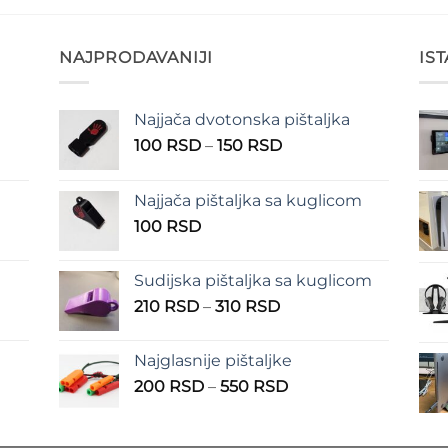
NAJPRODAVANIJI
IS
Najjača dvotonska pištaljka
n
Raspon
100
RSD
–
150
RSD
cena:
od
Najjača pištaljka sa kuglicom
RSD
100 RSD
100
RSD
do
RSD
150 RSD
Sudijska pištaljka sa kuglicom
Raspon
210
RSD
–
310
RSD
cena:
od
Najglasnije pištaljke
210 RSD
Raspon
200
RSD
–
550
RSD
do
cena:
310 RSD
od