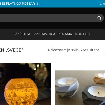
 BESPLATNOJ POSTARINI!
O 
POČETNA
PRODAVNICA
O NAMA
KONTAKT
N „SVEĆE“
Prikazano je svih 3 rezultata
Add to
Add
wishlist
wish