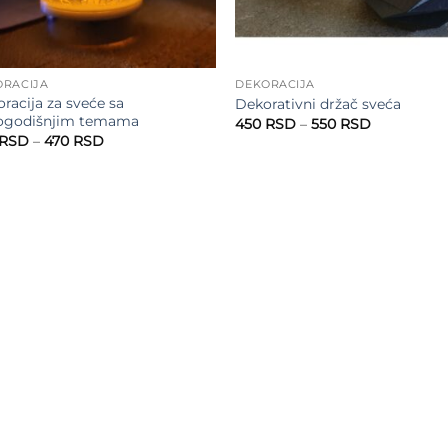
ORACIJA
DEKORACIJA
racija za sveće sa
Dekorativni držač sveća
ogodišnjim temama
Raspon
450
RSD
–
550
RSD
cena:
Raspon
RSD
–
470
RSD
od
cena:
450 RSD
od
do
370 RSD
550 RSD
do
470 RSD