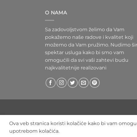
300 RS
do
O NAMA
400 RS
Sa zadovoljstvom želimo da Vam
pokažemo naše radove i kvalitet koji
možemo da Vam pružimo. Nudimo ši
spektar usluga kako bi smo vam
omogućili da svi vaši zahtevi budu
najkvalitetnije realizovani
Ova veb stranica koristi kolačiće kako bi vam omoguć
upotrebom kolačića.