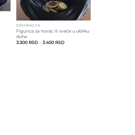
DEKORACIJA
Figurica za novac ili sveće u obliku
duha
Raspon
3.300
RSD
–
3.400
RSD
cena:
od
3.300 RSD
do
3.400 RSD