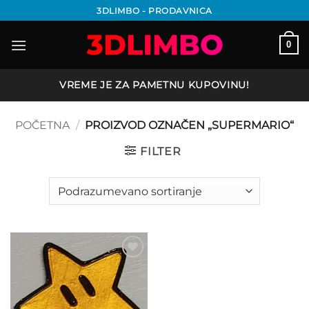
Preskoči
3DLIMBO - PRODAVNICA
na
sadržaj
0
VREME JE ZA PAMETNU KUPOVINU!
POČETNA
/
PROIZVOD OZNAČEN „SUPERMARIO“
FILTER
Add to
wishlist