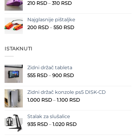
Raspon
210
RSD
–
310
RSD
cena:
od
Najglasnije pištaljke
210 RSD
Raspon
200
RSD
–
550
RSD
do
cena:
310 RSD
od
200 RSD
ISTAKNUTI
do
550 RSD
Zidni držač tableta
Raspon
555
RSD
–
900
RSD
cena:
od
Zidni držač konzole ps5 DISK-CD
555 RSD
Raspon
1.000
RSD
–
1.100
RSD
do
cena:
900 RSD
od
Stalak za slušalice
1.000 RSD
Raspon
935
RSD
–
1.020
RSD
do
cena:
1.100 RSD