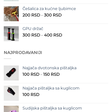
cena:
1.350 RSD
od
Češalica za kućne ljubimce
390 RSD
Raspon
200
RSD
–
300
RSD
do
cena:
490 RSD
od
GPU držač
200 RSD
Raspon
300
RSD
–
400
RSD
do
cena:
300 RSD
od
300 RSD
NAJPRODAVANIJI
do
400 RSD
Najjača dvotonska pištaljka
Raspon
100
RSD
–
150
RSD
cena:
od
Najjača pištaljka sa kuglicom
100 RSD
100
RSD
do
150 RSD
Sudijska pištaljka sa kuglicom