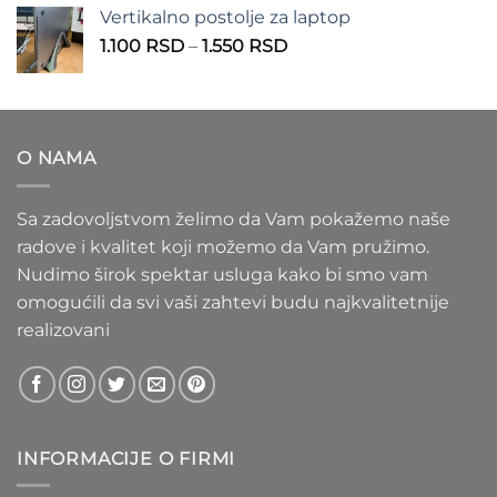
od
Vertikalno postolje za laptop
935 RSD
Raspon
1.100
RSD
–
1.550
RSD
do
cena:
1.020 RSD
od
1.100 RSD
do
O NAMA
1.550 RSD
Sa zadovoljstvom želimo da Vam pokažemo naše
radove i kvalitet koji možemo da Vam pružimo.
Nudimo širok spektar usluga kako bi smo vam
omogućili da svi vaši zahtevi budu najkvalitetnije
realizovani
INFORMACIJE O FIRMI