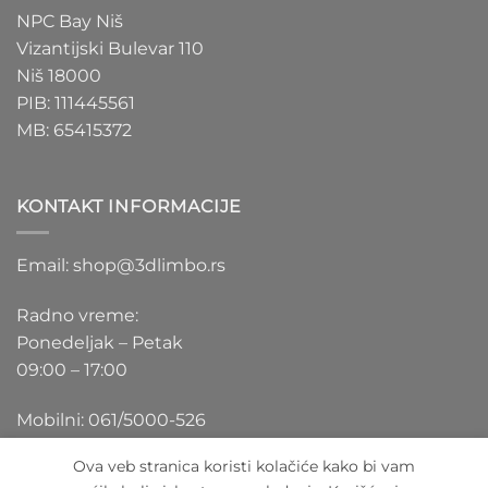
NPC Bay Niš
Vizantijski Bulevar 110
Niš 18000
PIB: 111445561
MB: 65415372
KONTAKT INFORMACIJE
Email: shop@3dlimbo.rs
Radno vreme:
Ponedeljak – Petak
09:00 – 17:00
Mobilni: 061/5000-526
Ova veb stranica koristi kolačiće kako bi vam