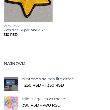
DEKORACIJA
Zvezdica Super Mario x3
310
RSD
NAJNOVIJI
Nintendo switch lite držač
Raspon
1.250
RSD
–
1.350
RSD
cena:
od
Mini slagalica za mace
1.250 RSD
Raspon
390
RSD
–
490
RSD
do