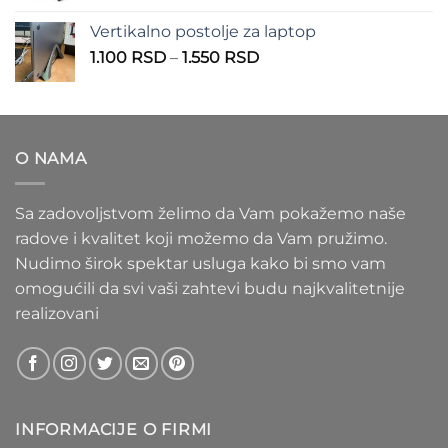
1.100 RSD
od
Vertikalno postolje za laptop
935 RSD
Raspon
1.100
RSD
–
1.550
RSD
do
cena:
1.020 RSD
od
1.100 RSD
do
O NAMA
1.550 RSD
Sa zadovoljstvom želimo da Vam pokažemo naše
radove i kvalitet koji možemo da Vam pružimo.
Nudimo širok spektar usluga kako bi smo vam
omogućili da svi vaši zahtevi budu najkvalitetnije
realizovani
INFORMACIJE O FIRMI