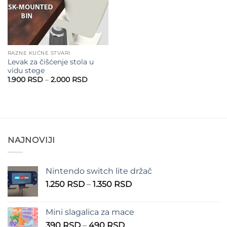
RAZNE KUĆNE STVARI
Levak za čišćenje stola u
vidu stege
Raspon
1.900
RSD
–
2.000
RSD
cena:
od
1.900 RSD
do
2.000 RSD
NAJNOVIJI
Nintendo switch lite držač
Raspon
1.250
RSD
–
1.350
RSD
cena:
od
Mini slagalica za mace
1.250 RSD
Raspon
390
RSD
–
490
RSD
do