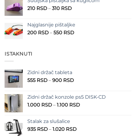
Sudijska pištaljka sa kuglicom
Raspon
210
RSD
–
310
RSD
cena:
od
Najglasnije pištaljke
210 RSD
Raspon
200
RSD
–
550
RSD
do
cena:
310 RSD
od
200 RSD
ISTAKNUTI
do
550 RSD
Zidni držač tableta
Raspon
555
RSD
–
900
RSD
cena:
od
Zidni držač konzole ps5 DISK-CD
555 RSD
Raspon
1.000
RSD
–
1.100
RSD
do
cena:
900 RSD
od
Stalak za slušalice
1.000 RSD
Raspon
935
RSD
–
1.020
RSD
do
cena: