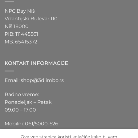
NPC Bay Niš
Vizantijski Bulevar 110
Niš 18000
PIB: 111445561
MB: 65415372
KONTAKT INFORMACIJE
Email: shop@3dlimbo.rs
Radno vreme:
Ponedeljak – Petak
09:00 – 17:00
Mobilni: 061/5000-526
Ova veb stranica koristi kolačiće kako bi vam