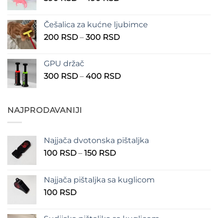
cena:
1.350 RSD
od
Češalica za kućne ljubimce
390 RSD
Raspon
200
RSD
–
300
RSD
do
cena:
490 RSD
od
GPU držač
200 RSD
Raspon
300
RSD
–
400
RSD
do
cena:
300 RSD
od
300 RSD
NAJPRODAVANIJI
do
400 RSD
Najjača dvotonska pištaljka
Raspon
100
RSD
–
150
RSD
cena:
od
Najjača pištaljka sa kuglicom
100 RSD
100
RSD
do
150 RSD