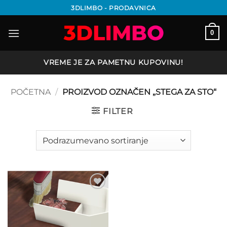
Preskoči
3DLIMBO - PRODAVNICA
na
sadržaj
0
VREME JE ZA PAMETNU KUPOVINU!
POČETNA
/
PROIZVOD OZNAČEN „STEGA ZA STO“
FILTER
Add to
wishlist