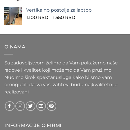
cena:
1.100 RSD
od
Vertikalno postolje za laptop
935 RSD
Raspon
1.100
RSD
–
1.550
RSD
do
cena:
1.020 RSD
od
1.100 RSD
do
O NAMA
1.550 RSD
Sa zadovoljstvom želimo da Vam pokažemo naše
radove i kvalitet koji možemo da Vam pružimo.
Nudimo širok spektar usluga kako bi smo vam
omogućili da svi vaši zahtevi budu najkvalitetnije
realizovani
INFORMACIJE O FIRMI