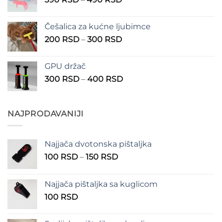
do
cena:
1.350 RSD
od
Češalica za kućne ljubimce
390 RSD
Raspon
200
RSD
–
300
RSD
do
cena:
490 RSD
od
GPU držač
200 RSD
Raspon
300
RSD
–
400
RSD
do
cena:
300 RSD
od
300 RSD
NAJPRODAVANIJI
do
400 RSD
Najjača dvotonska pištaljka
Raspon
100
RSD
–
150
RSD
cena:
od
Najjača pištaljka sa kuglicom
100 RSD
100
RSD
do
150 RSD