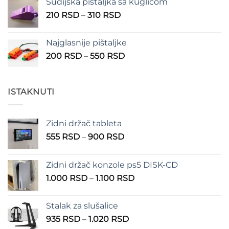
Sudijska pištaljka sa kuglicom
Raspon
210
RSD
–
310
RSD
cena:
od
Najglasnije pištaljke
210 RSD
Raspon
200
RSD
–
550
RSD
do
cena:
310 RSD
od
200 RSD
ISTAKNUTI
do
550 RSD
Zidni držač tableta
Raspon
555
RSD
–
900
RSD
cena:
od
Zidni držač konzole ps5 DISK-CD
555 RSD
Raspon
1.000
RSD
–
1.100
RSD
do
cena:
900 RSD
od
Stalak za slušalice
1.000 RSD
Raspon
935
RSD
–
1.020
RSD
do