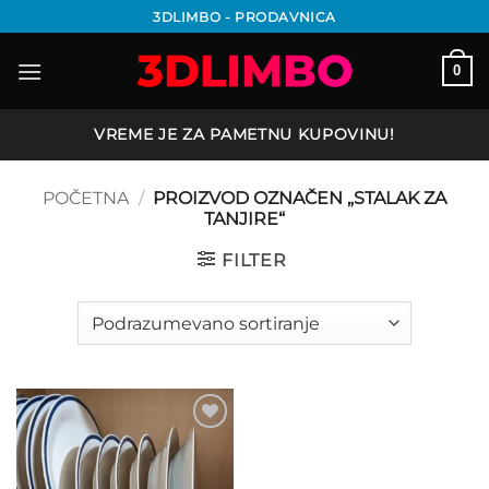
Preskoči
3DLIMBO - PRODAVNICA
na
sadržaj
0
VREME JE ZA PAMETNU KUPOVINU!
POČETNA
/
PROIZVOD OZNAČEN „STALAK ZA
TANJIRE“
FILTER
Add to
wishlist