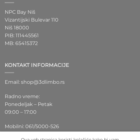
NPC Bay Niš
Vizantijski Bulevar 110
Niš 18000
PIB: 111445561
MB: 65415372
KONTAKT INFORMACIJE
Email: shop@3dlimbo.rs
Radno vreme:
Ponedeljak – Petak
09:00 – 17:00
Mobilni: 061/5000-526
Ova veb stranica koristi kolačiće kako bi vam