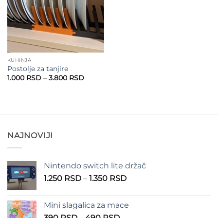
KUHINJA
Postolje za tanjire
Raspon
1.000
RSD
–
3.800
RSD
cena:
od
1.000 RSD
do
3.800 RSD
NAJNOVIJI
Nintendo switch lite držač
Raspon
1.250
RSD
–
1.350
RSD
cena:
od
Mini slagalica za mace
1.250 RSD
Raspon
390
RSD
–
490
RSD