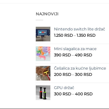
NAJNOVIJI
Nintendo switch lite držač
Raspo
1.250
RSD
–
1.350
RSD
cena:
od
Mini slagalica za mace
1.250 
Raspon
390
RSD
–
490
RSD
do
cena:
1.350 
od
Češalica za kućne ljubimce
390 RSD
Raspon
200
RSD
–
300
RSD
do
cena:
490 RSD
od
GPU držač
200 RSD
Raspon
300
RSD
–
400
RSD
do
cena:
300 RSD
od