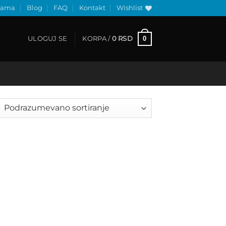
nama
Blog
FAQ
Kontakt
Wishlist
0
ULOGUJ SE
KORPA /
0
RSD