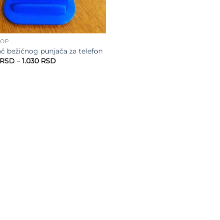
HOP
č bežičnog punjača za telefon
Raspon
RSD
–
1.030
RSD
cena:
od
930 RSD
do
1.030 RSD