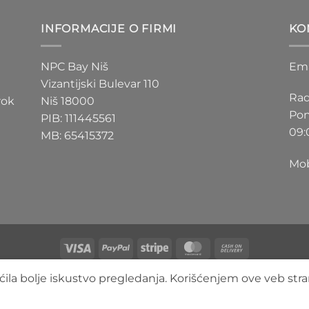
D
200 RSD
do
INFORMACIJE O FIRMI
KO
D
550 RSD
NPC Bay Niš
Ema
Vizantijski Bulevar 110
Rad
rok
Niš 18000
Pon
PIB: 111445561
09:
MB: 65415372
Mob
Visa
PayPal
Stripe
MasterCard
Cash
On
O NAMA
BLOG
FAQ
KONTAKT
ila bolje iskustvo pregledanja. Korišćenjem ove veb stra
Delivery
Copyright 2026 ©
3DLimbo NPC BAY
Sva prava zadržana.