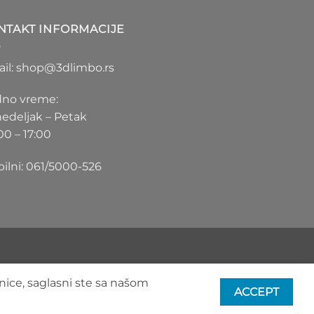
1.100 RSD
do
NTAKT INFORMACIJE
1.550 RSD
il: shop@3dlimbo.rs
no vreme:
edeljak – Petak
00 – 17:00
ilni: 061/5000-526
nice, saglasni ste sa našom
ACCEPT