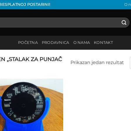
 BESPLATNOJ POSTARINI!
O 
POČETNA
PRODAVNICA
O NAMA
KONTAKT
N „STALAK ZA PUNJAČ
Prikazan jedan rezultat
Add to
wishlist