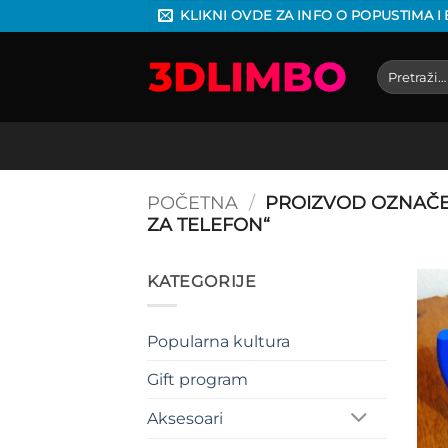
Preskoči
KLIKNI OVDE ZA INFO O POPUSTIMA I
na
sadržaj
Pretraga
za:
POČETNA
/
PROIZVOD OZNAČE
ZA TELEFON“
KATEGORIJE
Popularna kultura
Gift program
Aksesoari