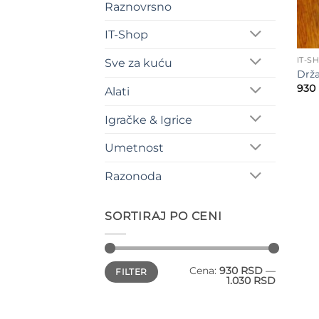
Raznovrsno
IT-Shop
IT-S
Sve za kuću
Drža
930
Alati
Igračke & Igrice
Umetnost
Razonoda
SORTIRAJ PO CENI
Minimalna
Maksimalna
Cena:
930 RSD
—
FILTER
cena
cena
1.030 RSD