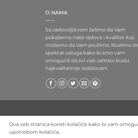
300 RS
do
O NAMA
400 RS
Sa zadovoljstvom želimo da Vam
pokažemo naše radove i kvalitet koji
možemo da Vam pružimo. Nudimo ši
spektar usluga kako bi smo vam
omogućili da svi vaši zahtevi budu
najkvalitetnije realizovani
Ova veb stranica koristi kolačiće kako bi vam omoguć
upotrebom kolačića.