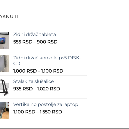
TAKNUTI
Zidni držač tableta
Raspon
555
RSD
–
900
RSD
cena:
od
Zidni držač konzole ps5 DISK-
555 RSD
CD
do
Raspon
1.000
RSD
–
1.100
RSD
900 RSD
cena:
Stalak za slušalice
od
Raspon
935
RSD
–
1.020
RSD
1.000 RSD
cena:
do
od
1.100 RSD
Vertikalno postolje za laptop
935 RSD
Raspon
1.100
RSD
–
1.550
RSD
do
cena:
1.020 RSD
od