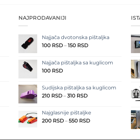
NAJPRODAVANIJI
IS
Najjača dvotonska pištaljka
n
Raspon
100
RSD
–
150
RSD
cena:
od
Najjača pištaljka sa kuglicom
RSD
100 RSD
100
RSD
do
RSD
150 RSD
Sudijska pištaljka sa kuglicom
Raspon
210
RSD
–
310
RSD
cena:
od
Najglasnije pištaljke
210 RSD
Raspon
200
RSD
–
550
RSD
do
cena:
310 RSD
od