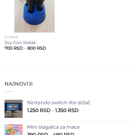
IT-SHOP
Joy-Con Stalak
Raspon
700
RSD
–
800
RSD
cena:
od
700 RSD
do
800 RSD
NAJNOVIJI
Nintendo switch lite držač
Raspon
1.250
RSD
–
1.350
RSD
cena:
od
Mini slagalica za mace
1.250 RSD
Raspon
390
RSD
–
490
RSD