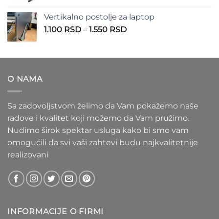
cena:
1.100 RSD
od
Vertikalno postolje za laptop
935 RSD
Raspon
1.100
RSD
–
1.550
RSD
do
cena:
1.020 RSD
od
1.100 RSD
do
O NAMA
1.550 RSD
Sa zadovoljstvom želimo da Vam pokažemo naše
radove i kvalitet koji možemo da Vam pružimo.
Nudimo širok spektar usluga kako bi smo vam
omogućili da svi vaši zahtevi budu najkvalitetnije
realizovani
INFORMACIJE O FIRMI