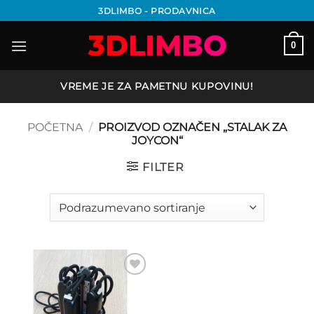
Preskoči
3DLIMBO - PRODAVNICA
na
sadržaj
0
VREME JE ZA PAMETNU KUPOVINU!
POČETNA
/
PROIZVOD OZNAČEN „STALAK ZA
JOYCON“
FILTER
Add to
wishlist