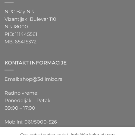
NPC Bay Niš
Vizantijski Bulevar 110
Niš 18000
PIB: 111445561
MB: 65415372
KONTAKT INFORMACIJE
Email: shop@3dlimbo.rs
Radno vreme:
Ponedeljak – Petak
09:00 – 17:00
Mobilni: 061/5000-526
Ova veb stranica koristi kolačiće kako bi vam