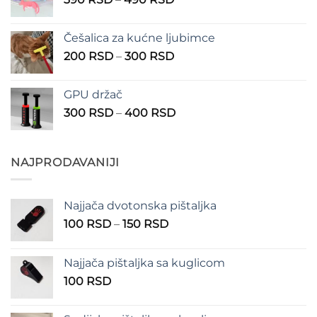
do
cena:
1.350 RSD
od
Češalica za kućne ljubimce
390 RSD
Raspon
200
RSD
–
300
RSD
do
cena:
490 RSD
od
GPU držač
200 RSD
Raspon
300
RSD
–
400
RSD
do
cena:
300 RSD
od
300 RSD
NAJPRODAVANIJI
do
400 RSD
Najjača dvotonska pištaljka
Raspon
100
RSD
–
150
RSD
cena:
od
Najjača pištaljka sa kuglicom
100 RSD
100
RSD
do
150 RSD