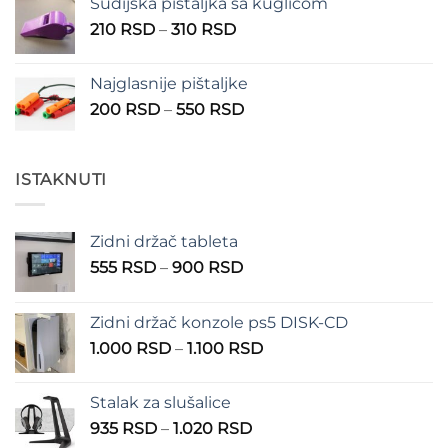
Sudijska pištaljka sa kuglicom
Raspon
210
RSD
–
310
RSD
cena:
od
Najglasnije pištaljke
210 RSD
Raspon
200
RSD
–
550
RSD
do
cena:
310 RSD
od
200 RSD
ISTAKNUTI
do
550 RSD
Zidni držač tableta
Raspon
555
RSD
–
900
RSD
cena:
od
Zidni držač konzole ps5 DISK-CD
555 RSD
Raspon
1.000
RSD
–
1.100
RSD
do
cena:
900 RSD
od
Stalak za slušalice
1.000 RSD
Raspon
935
RSD
–
1.020
RSD
do