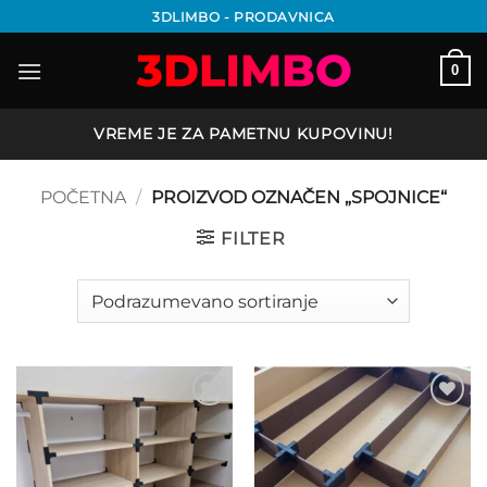
Preskoči
3DLIMBO - PRODAVNICA
na
sadržaj
0
VREME JE ZA PAMETNU KUPOVINU!
POČETNA
/
PROIZVOD OZNAČEN „SPOJNICE“
FILTER
Add to
Add to
wishlist
wishlist