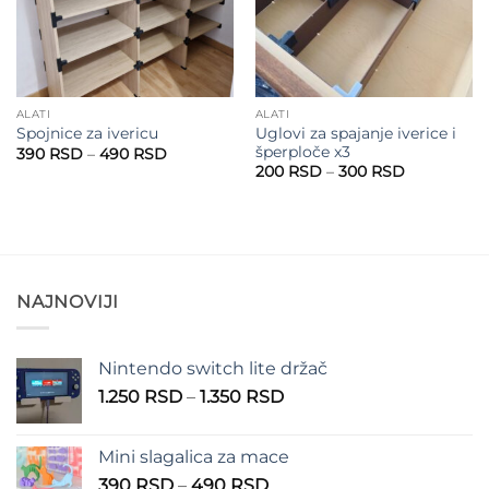
ALATI
ALATI
Uglovi za spajanje iverice i
Spojnice za ivericu
šperploče x3
Raspon
390
RSD
–
490
RSD
cena:
Raspon
200
RSD
–
300
RSD
od
cena:
390 RSD
od
do
200 RSD
490 RSD
do
300 RSD
NAJNOVIJI
Nintendo switch lite držač
Raspon
1.250
RSD
–
1.350
RSD
cena:
od
Mini slagalica za mace
1.250 RSD
Raspon
390
RSD
–
490
RSD
do