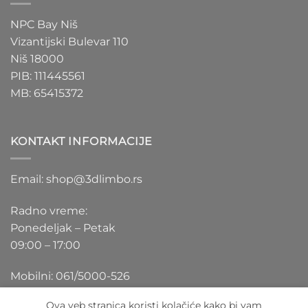
NPC Bay Niš
Vizantijski Bulevar 110
Niš 18000
PIB: 111445561
MB: 65415372
KONTAKT INFORMACIJE
Email: shop@3dlimbo.rs
Radno vreme:
Ponedeljak – Petak
09:00 – 17:00
Mobilni: 061/5000-526
Ova veb stranica koristi kolačiće kako bi vam