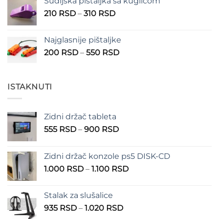
Sudijska pištaljka sa kuglicom
Raspon
210
RSD
–
310
RSD
cena:
od
Najglasnije pištaljke
210 RSD
Raspon
200
RSD
–
550
RSD
do
cena:
310 RSD
od
200 RSD
ISTAKNUTI
do
550 RSD
Zidni držač tableta
Raspon
555
RSD
–
900
RSD
cena:
od
Zidni držač konzole ps5 DISK-CD
555 RSD
Raspon
1.000
RSD
–
1.100
RSD
do
cena:
900 RSD
od
Stalak za slušalice
1.000 RSD
Raspon
935
RSD
–
1.020
RSD
do
cena: