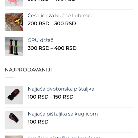
cena:
1.350 RSD
od
Češalica za kućne ljubimce
390 RSD
Raspon
200
RSD
–
300
RSD
do
cena:
490 RSD
od
GPU držač
200 RSD
Raspon
300
RSD
–
400
RSD
do
cena:
300 RSD
od
300 RSD
NAJPRODAVANIJI
do
400 RSD
Najjača dvotonska pištaljka
Raspon
100
RSD
–
150
RSD
cena:
od
Najjača pištaljka sa kuglicom
100 RSD
100
RSD
do
150 RSD