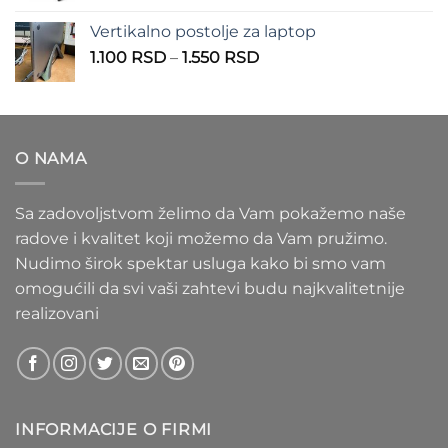
1.100 RSD
od
Vertikalno postolje za laptop
935 RSD
Raspon
1.100
RSD
–
1.550
RSD
do
cena:
1.020 RSD
od
1.100 RSD
do
O NAMA
1.550 RSD
Sa zadovoljstvom želimo da Vam pokažemo naše
radove i kvalitet koji možemo da Vam pružimo.
Nudimo širok spektar usluga kako bi smo vam
omogućili da svi vaši zahtevi budu najkvalitetnije
realizovani
INFORMACIJE O FIRMI