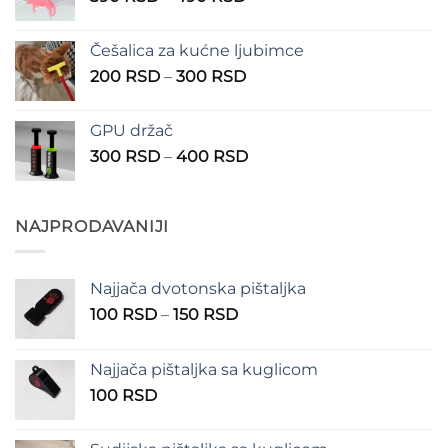
cena:
1.350 RSD
od
Češalica za kućne ljubimce
390 RSD
Raspon
200
RSD
–
300
RSD
do
cena:
490 RSD
od
GPU držač
200 RSD
Raspon
300
RSD
–
400
RSD
do
cena:
300 RSD
od
300 RSD
NAJPRODAVANIJI
do
400 RSD
Najjača dvotonska pištaljka
Raspon
100
RSD
–
150
RSD
cena:
od
Najjača pištaljka sa kuglicom
100 RSD
100
RSD
do
150 RSD