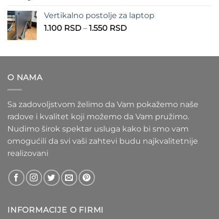
1.100 RSD
od
Vertikalno postolje za laptop
935 RSD
Raspon
1.100
RSD
–
1.550
RSD
do
cena:
1.020 RSD
od
1.100 RSD
do
O NAMA
1.550 RSD
Sa zadovoljstvom želimo da Vam pokažemo naše
radove i kvalitet koji možemo da Vam pružimo.
Nudimo širok spektar usluga kako bi smo vam
omogućili da svi vaši zahtevi budu najkvalitetnije
realizovani
INFORMACIJE O FIRMI