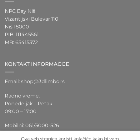
NPC Bay Niš
Vizantijski Bulevar 110
Niš 18000
PIB: 111445561
MB: 65415372
KONTAKT INFORMACIJE
Email: shop@3dlimbo.rs
Radno vreme:
Ponedeljak – Petak
09:00 – 17:00
Mobilni: 061/5000-526
Ova veb stranica koristi kolačiće kako bi vam