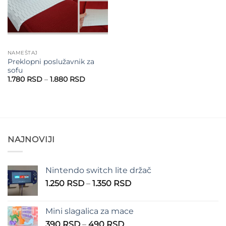
NAMEŠTAJ
Preklopni poslužavnik za
sofu
Raspon
1.780
RSD
–
1.880
RSD
cena:
od
1.780 RSD
do
1.880 RSD
NAJNOVIJI
Nintendo switch lite držač
Raspon
1.250
RSD
–
1.350
RSD
cena:
od
Mini slagalica za mace
1.250 RSD
Raspon
390
RSD
–
490
RSD
do