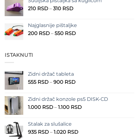
Sudijska pištaljka sa kuglicom
Raspon
210
RSD
–
310
RSD
cena:
od
Najglasnije pištaljke
210 RSD
Raspon
200
RSD
–
550
RSD
do
cena:
310 RSD
od
200 RSD
ISTAKNUTI
do
550 RSD
Zidni držač tableta
Raspon
555
RSD
–
900
RSD
cena:
od
Zidni držač konzole ps5 DISK-CD
555 RSD
Raspon
1.000
RSD
–
1.100
RSD
do
cena:
900 RSD
od
Stalak za slušalice
1.000 RSD
Raspon
935
RSD
–
1.020
RSD
do
cena: