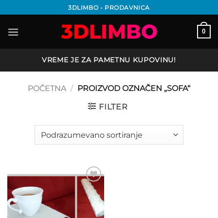
Preskoči
3DLIMBO - PRODAVNICA
na
sadržaj
0
VREME JE ZA PAMETNU KUPOVINU!
POČETNA
/
PROIZVOD OZNAČEN „SOFA“
FILTER
Add to
wishlist