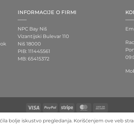
D
200 RSD
do
INFORMACIJE O FIRMI
KO
D
550 RSD
NPC Bay Niš
Ema
Vizantijski Bulevar 110
Rad
rok
Niš 18000
Pon
PIB: 111445561
09:
MB: 65415372
Mob
Visa
PayPal
Stripe
MasterCard
Cash
On
O NAMA
BLOG
FAQ
KONTAKT
ila bolje iskustvo pregledanja. Korišćenjem ove veb stra
Delivery
Copyright 2026 ©
3DLimbo NPC BAY
Sva prava zadržana.