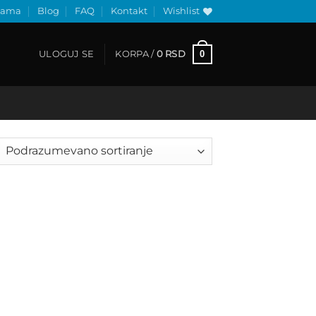
nama
Blog
FAQ
Kontakt
Wishlist
0
ULOGUJ SE
KORPA /
0
RSD