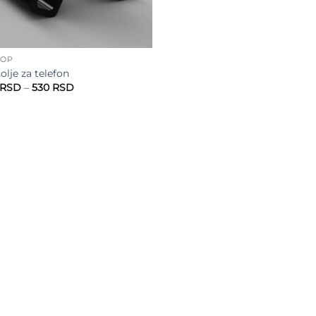
HOP
olje za telefon
Raspon
RSD
–
530
RSD
cena:
od
430 RSD
do
530 RSD