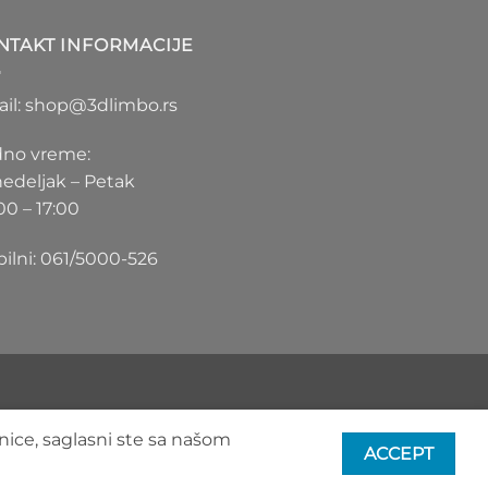
1.100 RSD
do
NTAKT INFORMACIJE
1.550 RSD
il: shop@3dlimbo.rs
no vreme:
edeljak – Petak
00 – 17:00
ilni: 061/5000-526
nice, saglasni ste sa našom
ACCEPT