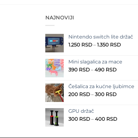
NAJNOVIJI
Nintendo switch lite držač
Raspo
1.250
RSD
–
1.350
RSD
cena:
od
Mini slagalica za mace
1.250 
Raspon
390
RSD
–
490
RSD
do
cena:
1.350 
od
Češalica za kućne ljubimce
390 RSD
Raspon
200
RSD
–
300
RSD
do
cena:
490 RSD
od
GPU držač
200 RSD
Raspon
300
RSD
–
400
RSD
do
cena:
300 RSD
od