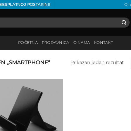
 BESPLATNOJ POSTARINI!
O 
POČETNA
PRODAVNICA
O NAMA
KONTAKT
N „SMARTPHONE“
Prikazan jedan rezultat
Add to
wishlist