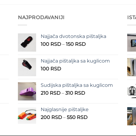
NAJPRODAVANIJI
IS
Najjača dvotonska pištaljka
n
Raspon
100
RSD
–
150
RSD
cena:
od
Najjača pištaljka sa kuglicom
RSD
100 RSD
100
RSD
do
RSD
150 RSD
Sudijska pištaljka sa kuglicom
Raspon
210
RSD
–
310
RSD
cena:
od
Najglasnije pištaljke
210 RSD
Raspon
200
RSD
–
550
RSD
do
cena:
310 RSD
od