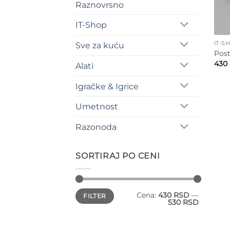
Raznovrsno
IT-Shop
IT-S
Sve za kuću
Post
430
Alati
Igračke & Igrice
Umetnost
Razonoda
SORTIRAJ PO CENI
Minimalna
Maksimalna
Cena:
430 RSD
—
FILTER
cena
cena
530 RSD