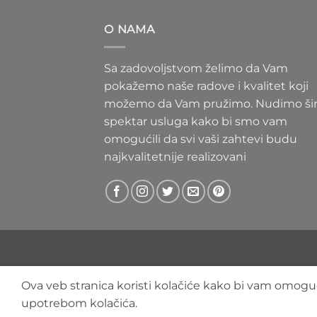
300 RS
do
O NAMA
400 RS
Sa zadovoljstvom želimo da Vam
pokažemo naše radove i kvalitet koji
možemo da Vam pružimo. Nudimo ši
spektar usluga kako bi smo vam
omogućili da svi vaši zahtevi budu
najkvalitetnije realizovani
Ova veb stranica koristi kolačiće kako bi vam omoguć
upotrebom kolačića.