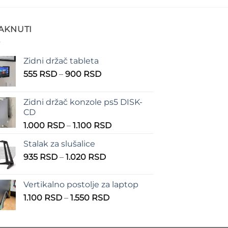
TAKNUTI
Zidni držač tableta
Raspon
555
RSD
–
900
RSD
cena:
od
Zidni držač konzole ps5 DISK-
555 RSD
CD
do
Raspon
1.000
RSD
–
1.100
RSD
900 RSD
cena:
Stalak za slušalice
od
Raspon
935
RSD
–
1.020
RSD
1.000 RSD
cena:
do
od
1.100 RSD
Vertikalno postolje za laptop
935 RSD
Raspon
1.100
RSD
–
1.550
RSD
do
cena:
1.020 RSD
od