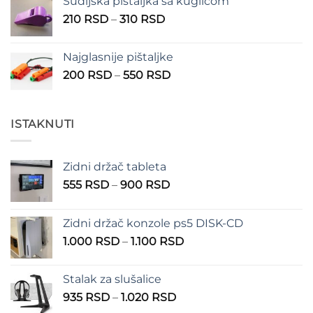
Sudijska pištaljka sa kuglicom
Raspon
210
RSD
–
310
RSD
cena:
od
Najglasnije pištaljke
210 RSD
Raspon
200
RSD
–
550
RSD
do
cena:
310 RSD
od
200 RSD
ISTAKNUTI
do
550 RSD
Zidni držač tableta
Raspon
555
RSD
–
900
RSD
cena:
od
Zidni držač konzole ps5 DISK-CD
555 RSD
Raspon
1.000
RSD
–
1.100
RSD
do
cena:
900 RSD
od
Stalak za slušalice
1.000 RSD
Raspon
935
RSD
–
1.020
RSD
do
cena: