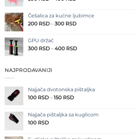
cena:
1.350 RSD
od
Češalica za kućne ljubimce
390 RSD
Raspon
200
RSD
–
300
RSD
do
cena:
490 RSD
od
GPU držač
200 RSD
Raspon
300
RSD
–
400
RSD
do
cena:
300 RSD
od
300 RSD
NAJPRODAVANIJI
do
400 RSD
Najjača dvotonska pištaljka
Raspon
100
RSD
–
150
RSD
cena:
od
Najjača pištaljka sa kuglicom
100 RSD
100
RSD
do
150 RSD