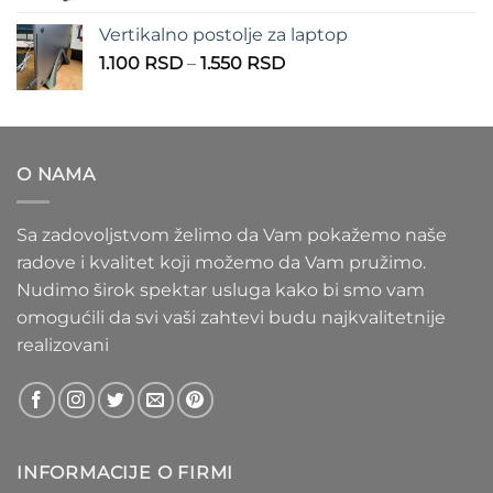
1.100 RSD
od
Vertikalno postolje za laptop
935 RSD
Raspon
1.100
RSD
–
1.550
RSD
do
cena:
1.020 RSD
od
1.100 RSD
do
O NAMA
1.550 RSD
Sa zadovoljstvom želimo da Vam pokažemo naše
radove i kvalitet koji možemo da Vam pružimo.
Nudimo širok spektar usluga kako bi smo vam
omogućili da svi vaši zahtevi budu najkvalitetnije
realizovani
INFORMACIJE O FIRMI