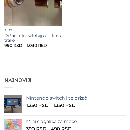
ALATI
Držač rolni selotejpa ili krep
trake
Raspon
990
RSD
–
1.090
RSD
cena:
od
990 RSD
do
1.090 RSD
NAJNOVIJI
Nintendo switch lite držač
Raspon
1.250
RSD
–
1.350
RSD
cena:
od
Mini slagalica za mace
1.250 RSD
Raspon
390
RSD
–
490
RSD
do