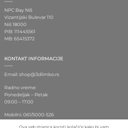
NPC Bay Niš
Vizantijski Bulevar 110
Niš 18000
PIB: 111445561
MB: 65415372
KONTAKT INFORMACIJE
Email: shop@3dlimbo.rs
Radno vreme:
Ponedeljak – Petak
09:00 – 17:00
Mobilni: 061/5000-526
Ova veb stranica koristi kolačiće kako bi vam