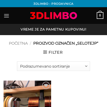
Preskoči
3DLIMBO - PRODAVNICA
na
sadržaj
0
VREME JE ZA PAMETNU KUPOVINU!
POČETNA
/
PROIZVOD OZNAČEN „SELOTEJP“
FILTER
Add to
wishlist