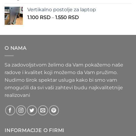
1.100 RSD
od
Vertikalno postolje za laptop
935 RSD
Raspon
1.100
RSD
–
1.550
RSD
do
cena:
1.020 RSD
od
1.100 RSD
do
O NAMA
1.550 RSD
Sa zadovoljstvom želimo da Vam pokažemo naše
radove i kvalitet koji možemo da Vam pružimo.
Nudimo širok spektar usluga kako bi smo vam
omogućili da svi vaši zahtevi budu najkvalitetnije
realizovani
INFORMACIJE O FIRMI