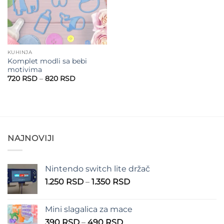
KUHINJA
Komplet modli sa bebi
motivima
Raspon
720
RSD
–
820
RSD
cena:
od
720 RSD
do
820 RSD
NAJNOVIJI
Nintendo switch lite držač
Raspon
1.250
RSD
–
1.350
RSD
cena:
od
Mini slagalica za mace
1.250 RSD
Raspon
390
RSD
–
490
RSD
do