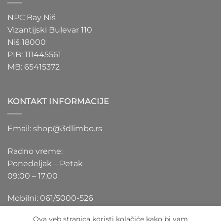
NPC Bay Niš
Vizantijski Bulevar 110
Niš 18000
PIB: 111445561
MB: 65415372
KONTAKT INFORMACIJE
Email: shop@3dlimbo.rs
Radno vreme:
Ponedeljak – Petak
09:00 – 17:00
Mobilni: 061/5000-526
Ova veb stranica koristi kolačiće kako bi vam