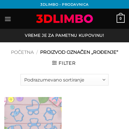
Preskoči
3DLIMBO - PRODAVNICA
na
sadržaj
0
VREME JE ZA PAMETNU KUPOVINU!
POČETNA
/
PROIZVOD OZNAČEN „ROĐENJE“
FILTER
Add to
wishlist