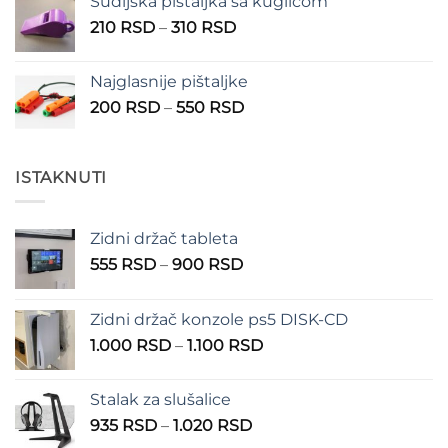
Sudijska pištaljka sa kuglicom
Raspon
210
RSD
–
310
RSD
cena:
od
Najglasnije pištaljke
210 RSD
Raspon
200
RSD
–
550
RSD
do
cena:
310 RSD
od
200 RSD
ISTAKNUTI
do
550 RSD
Zidni držač tableta
Raspon
555
RSD
–
900
RSD
cena:
od
Zidni držač konzole ps5 DISK-CD
555 RSD
Raspon
1.000
RSD
–
1.100
RSD
do
cena:
900 RSD
od
Stalak za slušalice
1.000 RSD
Raspon
935
RSD
–
1.020
RSD
do
cena: