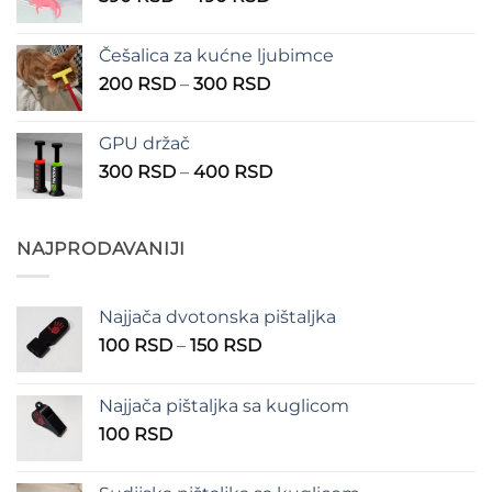
cena:
1.350 RSD
od
Češalica za kućne ljubimce
390 RSD
Raspon
200
RSD
–
300
RSD
do
cena:
490 RSD
od
GPU držač
200 RSD
Raspon
300
RSD
–
400
RSD
do
cena:
300 RSD
od
300 RSD
NAJPRODAVANIJI
do
400 RSD
Najjača dvotonska pištaljka
Raspon
100
RSD
–
150
RSD
cena:
od
Najjača pištaljka sa kuglicom
100 RSD
100
RSD
do
150 RSD