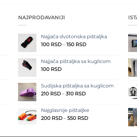
NAJPRODAVANIJI
IS
Najjača dvotonska pištaljka
n
Raspon
100
RSD
–
150
RSD
cena:
od
Najjača pištaljka sa kuglicom
RSD
100 RSD
100
RSD
do
RSD
150 RSD
Sudijska pištaljka sa kuglicom
Raspon
210
RSD
–
310
RSD
cena:
od
Najglasnije pištaljke
210 RSD
Raspon
200
RSD
–
550
RSD
do
cena:
310 RSD
od