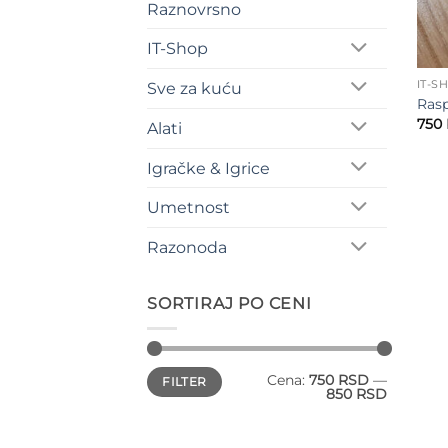
Raznovrsno
IT-Shop
IT-S
Sve za kuću
Rasp
750
Alati
Igračke & Igrice
Umetnost
Razonoda
SORTIRAJ PO CENI
Minimalna
Maksimalna
Cena:
750 RSD
—
FILTER
cena
cena
850 RSD