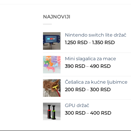
NAJNOVIJI
Nintendo switch lite držač
Raspo
1.250
RSD
–
1.350
RSD
cena:
od
Mini slagalica za mace
1.250 
Raspon
390
RSD
–
490
RSD
do
cena:
1.350 
od
Češalica za kućne ljubimce
390 RSD
Raspon
200
RSD
–
300
RSD
do
cena:
490 RSD
od
GPU držač
200 RSD
Raspon
300
RSD
–
400
RSD
do
cena:
300 RSD
od