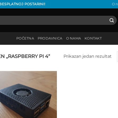
 BESPLATNOJ POSTARINI!
O 
POČETNA
PRODAVNICA
O NAMA
KONTAKT
 „RASPBERRY PI 4“
Prikazan jedan rezultat
Add to
wishlist