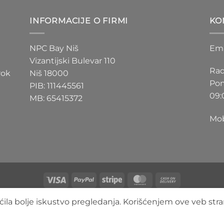
D
200 RSD
do
INFORMACIJE O FIRMI
KO
D
550 RSD
NPC Bay Niš
Ema
Vizantijski Bulevar 110
Rad
rok
Niš 18000
Pon
PIB: 111445561
09:
MB: 65415372
Mob
Visa
PayPal
Stripe
MasterCard
Cash
On
O NAMA
BLOG
FAQ
KONTAKT
ila bolje iskustvo pregledanja. Korišćenjem ove veb stra
Delivery
Copyright 2026 ©
3DLimbo NPC BAY
Sva prava zadržana.