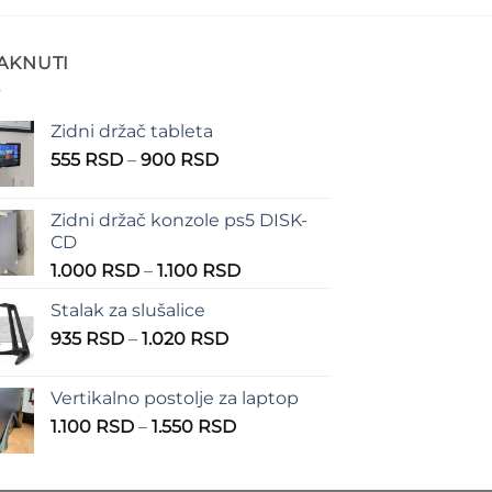
TAKNUTI
Zidni držač tableta
Raspon
555
RSD
–
900
RSD
cena:
od
Zidni držač konzole ps5 DISK-
555 RSD
CD
do
Raspon
1.000
RSD
–
1.100
RSD
900 RSD
cena:
Stalak za slušalice
od
Raspon
935
RSD
–
1.020
RSD
1.000 RSD
cena:
do
od
1.100 RSD
Vertikalno postolje za laptop
935 RSD
Raspon
1.100
RSD
–
1.550
RSD
do
cena:
1.020 RSD
od