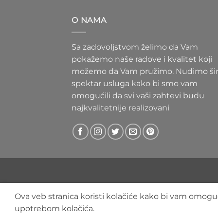
300 RS
do
O NAMA
400 RS
Sa zadovoljstvom želimo da Vam
pokažemo naše radove i kvalitet koji
možemo da Vam pružimo. Nudimo ši
spektar usluga kako bi smo vam
omogućili da svi vaši zahtevi budu
najkvalitetnije realizovani
Ova veb stranica koristi kolačiće kako bi vam omoguć
upotrebom kolačića.