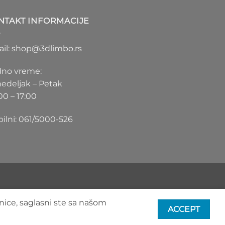
1.100 RSD
do
NTAKT INFORMACIJE
1.550 RSD
il: shop@3dlimbo.rs
no vreme:
edeljak – Petak
00 – 17:00
ilni: 061/5000-526
nice, saglasni ste sa našom
ACCEPT