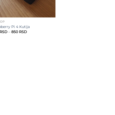
HOP
berry Pi 4 Kutija
Raspon
RSD
–
850
RSD
cena:
od
750 RSD
do
850 RSD