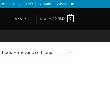
nama
Blog
FAQ
Kontakt
Wishlist
0
ULOGUJ SE
KORPA /
0
RSD