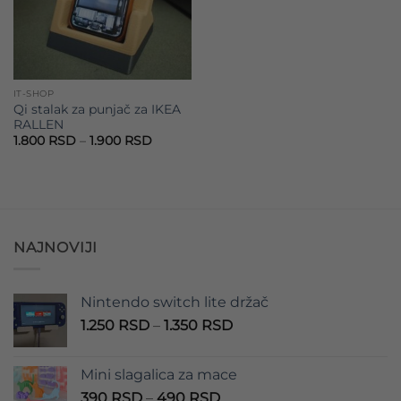
IT-SHOP
Qi stalak za punjač za IKEA
RALLEN
Raspon
1.800
RSD
–
1.900
RSD
cena:
od
1.800 RSD
do
1.900 RSD
NAJNOVIJI
Nintendo switch lite držač
Raspon
1.250
RSD
–
1.350
RSD
cena:
od
Mini slagalica za mace
1.250 RSD
Raspon
390
RSD
–
490
RSD
do