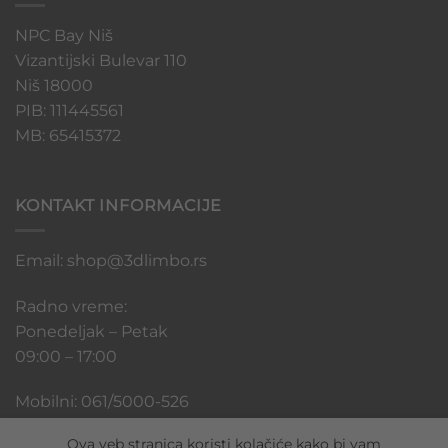
NPC Bay Niš
Vizantijski Bulevar 110
Niš 18000
PIB: 111445561
MB: 65415372
KONTAKT INFORMACIJE
Email: shop@3dlimbo.rs
Radno vreme:
Ponedeljak – Petak
09:00 – 17:00
Mobilni: 061/5000-526
Ova veb stranica koristi kolačiće kako bi vam