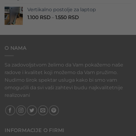
1.100 RSD
od
Vertikalno postolje za laptop
935 RSD
Raspon
1.100
RSD
–
1.550
RSD
do
cena:
1.020 RSD
od
1.100 RSD
do
O NAMA
1.550 RSD
Sa zadovoljstvom želimo da Vam pokažemo naše
radove i kvalitet koji možemo da Vam pružimo.
Nudimo širok spektar usluga kako bi smo vam
omogućili da svi vaši zahtevi budu najkvalitetnije
realizovani
INFORMACIJE O FIRMI