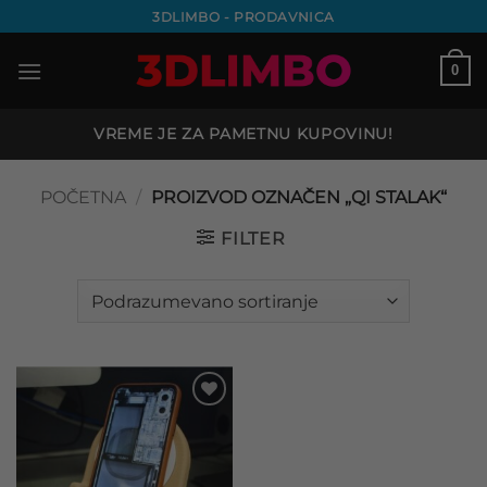
Preskoči
3DLIMBO - PRODAVNICA
na
sadržaj
0
VREME JE ZA PAMETNU KUPOVINU!
POČETNA
/
PROIZVOD OZNAČEN „QI STALAK“
FILTER
Add to
wishlist