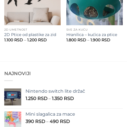
2D UMETNOST
SVE ZA KUĆU
2D Ptice od plastike za zid
Hranilica – kućica za ptice
Raspon
Raspon
1.100
RSD
–
1.200
RSD
1.800
RSD
–
1.900
RSD
cena:
cena:
od
od
1.100 RSD
1.800 R
do
do
1.200 RSD
1.900 R
NAJNOVIJI
Nintendo switch lite držač
Raspon
1.250
RSD
–
1.350
RSD
cena:
od
Mini slagalica za mace
1.250 RSD
Raspon
390
RSD
–
490
RSD
do