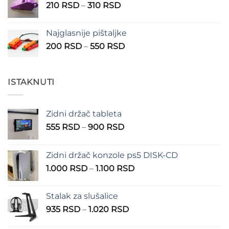
Raspon
210
RSD
–
310
RSD
cena:
od
Najglasnije pištaljke
210 RSD
Raspon
200
RSD
–
550
RSD
do
cena:
310 RSD
od
200 RSD
ISTAKNUTI
do
550 RSD
Zidni držač tableta
Raspon
555
RSD
–
900
RSD
cena:
od
Zidni držač konzole ps5 DISK-CD
555 RSD
Raspon
1.000
RSD
–
1.100
RSD
do
cena:
900 RSD
od
Stalak za slušalice
1.000 RSD
Raspon
935
RSD
–
1.020
RSD
do
cena:
1.100 RSD