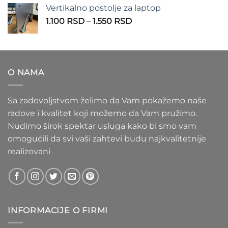
od
Vertikalno postolje za laptop
935 RSD
Raspon
1.100
RSD
–
1.550
RSD
do
cena:
1.020 RSD
od
1.100 RSD
do
O NAMA
1.550 RSD
Sa zadovoljstvom želimo da Vam pokažemo naše
radove i kvalitet koji možemo da Vam pružimo.
Nudimo širok spektar usluga kako bi smo vam
omogućili da svi vaši zahtevi budu najkvalitetnije
realizovani
INFORMACIJE O FIRMI