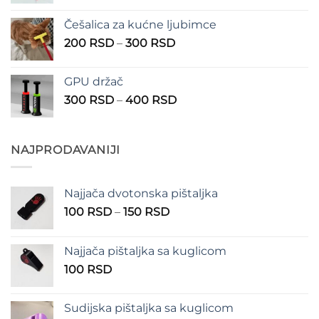
cena:
1.350 RSD
od
Češalica za kućne ljubimce
390 RSD
Raspon
200
RSD
–
300
RSD
do
cena:
490 RSD
od
GPU držač
200 RSD
Raspon
300
RSD
–
400
RSD
do
cena:
300 RSD
od
300 RSD
NAJPRODAVANIJI
do
400 RSD
Najjača dvotonska pištaljka
Raspon
100
RSD
–
150
RSD
cena:
od
Najjača pištaljka sa kuglicom
100 RSD
100
RSD
do
150 RSD
Sudijska pištaljka sa kuglicom