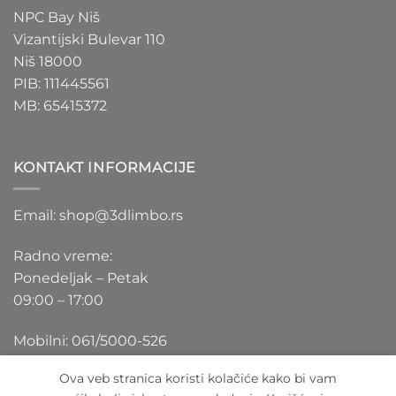
NPC Bay Niš
Vizantijski Bulevar 110
Niš 18000
PIB: 111445561
MB: 65415372
KONTAKT INFORMACIJE
Email: shop@3dlimbo.rs
Radno vreme:
Ponedeljak – Petak
09:00 – 17:00
Mobilni: 061/5000-526
Ova veb stranica koristi kolačiće kako bi vam