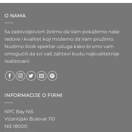
1.100 RSD
do
O NAMA
1.550 RSD
Sa zadovoljstvom želimo da Vam pokažemo naše
radove i kvalitet koji možemo da Vam pružimo.
Nudimo širok spektar usluga kako bi smo vam
omogućili da svi vaši zahtevi budu najkvalitetnije
realizovani
INFORMACIJE O FIRMI
NPC Bay Niš
Vizantijski Bulevar 110
Niš 18000