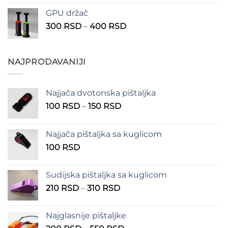
od
GPU držač
200 RSD
Raspon
300
RSD
–
400
RSD
do
cena:
300 RSD
od
300 RSD
NAJPRODAVANIJI
do
400 RSD
Najjača dvotonska pištaljka
Raspon
100
RSD
–
150
RSD
cena:
od
Najjača pištaljka sa kuglicom
100 RSD
100
RSD
do
150 RSD
Sudijska pištaljka sa kuglicom
Raspon
210
RSD
–
310
RSD
cena:
od
Najglasnije pištaljke
210 RSD