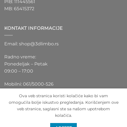
PIB: 111445561
MB: 65415372
KONTAKT INFORMACIJE
Email: shop@3dlimbo.rs
Radno vreme:
Ponedeljak – Petak
09:00 – 17:00
Mobilni: 061/5000-526
Ova veb stranica koristi kolačiće kako bi vam
omogućila bolje iskustvo pregledanja. Korišćenjem ove
veb stranice, saglasni ste sa našom upotrebom
Visa
PayPal
Stripe
MasterCard
Cash
kolačića.
On
O NAMA
BLOG
FAQ
KONTAKT
Delivery