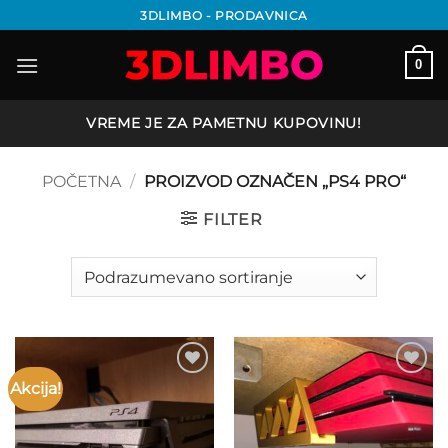
Preskoči
3DLIMBO - PRODAVNICA
na
sadržaj
0
VREME JE ZA PAMETNU KUPOVINU!
POČETNA
/
PROIZVOD OZNAČEN „PS4 PRO“
FILTER
Akcija!
Add to
Add to
wishlist
wishlist