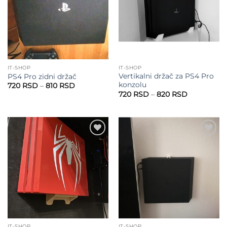
IT-SHOP
IT-SHOP
Vertikalni držač za PS4 Pro
PS4 Pro zidni držač
konzolu
Raspon
720
RSD
–
810
RSD
cena:
Raspon
720
RSD
–
820
RSD
od
cena:
720 RSD
od
do
720 RSD
810 RSD
do
820 RSD
Add to
Add to
wishlist
wishlist
IT-SHOP
IT-SHOP