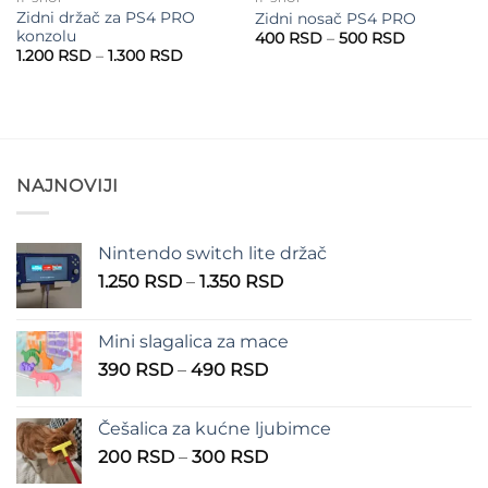
Zidni držač za PS4 PRO
Zidni nosač PS4 PRO
konzolu
Raspon
400
RSD
–
500
RSD
cena:
Raspon
1.200
RSD
–
1.300
RSD
od
cena:
400 RSD
od
do
1.200 RSD
500 RSD
do
1.300 RSD
NAJNOVIJI
Nintendo switch lite držač
Raspon
1.250
RSD
–
1.350
RSD
cena:
od
Mini slagalica za mace
1.250 RSD
Raspon
390
RSD
–
490
RSD
do
cena:
1.350 RSD
od
Češalica za kućne ljubimce
390 RSD
Raspon
200
RSD
–
300
RSD
do
cena:
490 RSD