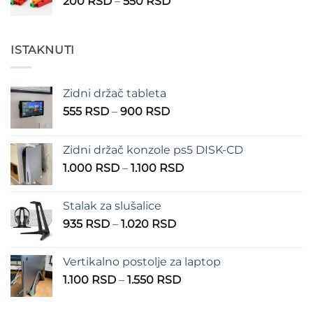
Raspon
200
RSD
–
550
RSD
do
cena:
310 RSD
od
200 RSD
ISTAKNUTI
do
550 RSD
Zidni držač tableta
Raspon
555
RSD
–
900
RSD
cena:
od
Zidni držač konzole ps5 DISK-CD
555 RSD
Raspon
1.000
RSD
–
1.100
RSD
do
cena:
900 RSD
od
Stalak za slušalice
1.000 RSD
Raspon
935
RSD
–
1.020
RSD
do
cena:
1.100 RSD
od
Vertikalno postolje za laptop
935 RSD
Raspon
1.100
RSD
–
1.550
RSD
do
cena:
1.020 RSD
od