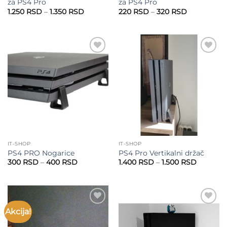
za PS4 Pro
za PS4 Pro
Raspon
Raspon
1.250
RSD
–
1.350
RSD
220
RSD
–
320
RSD
cena:
cena:
od
od
1.250 RSD
220 RSD
do
do
1.350 RSD
320 RSD
Add to
Add to
wishlist
wishlist
IT-SHOP
IT-SHOP
PS4 PRO Nogarice
PS4 Pro Vertikalni držač
Raspon
Raspon
300
RSD
–
400
RSD
1.400
RSD
–
1.500
RSD
cena:
cena:
od
od
300 RSD
1.400 R
do
do
400 RSD
1.500 R
Akcija!
Add to
Add to
wishlist
wishlist