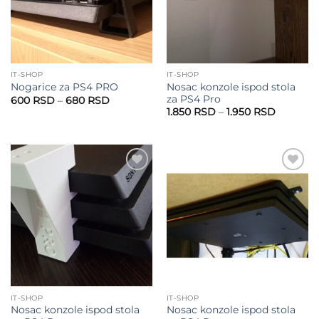
IT-SHOP
IT-SHOP
Nosac konzole ispod stola
Nogarice za PS4 PRO
za PS4 Pro
Raspon
600
RSD
–
680
RSD
cena:
Raspon
1.850
RSD
–
1.950
RSD
od
cena:
600 RSD
od
do
1.850 RS
680 RSD
do
1.950 RS
Add to
Add to
wishlist
wishlist
IT-SHOP
IT-SHOP
Nosac konzole ispod stola
Nosac konzole ispod stola