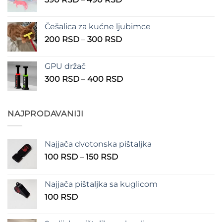
do
cena:
1.350 RSD
od
Češalica za kućne ljubimce
390 RSD
Raspon
200
RSD
–
300
RSD
do
cena:
490 RSD
od
GPU držač
200 RSD
Raspon
300
RSD
–
400
RSD
do
cena:
300 RSD
od
300 RSD
NAJPRODAVANIJI
do
400 RSD
Najjača dvotonska pištaljka
Raspon
100
RSD
–
150
RSD
cena:
od
Najjača pištaljka sa kuglicom
100 RSD
100
RSD
do
150 RSD