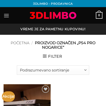
Preskoči
3DLIMBO - PRODAVNICA
na
sadržaj
0
VREME JE ZA PAMETNU KUPOVINU!
POČETNA
/
PROIZVOD OZNAČEN „PS4 PRO
NOGARICE“
FILTER
Akcija!
Add to
wishlist