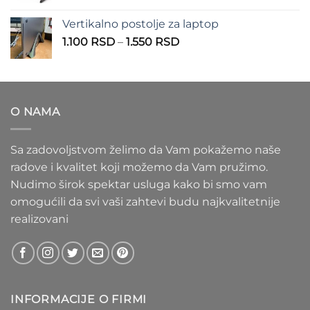
cena:
1.100 RSD
od
Vertikalno postolje za laptop
935 RSD
Raspon
1.100
RSD
–
1.550
RSD
do
cena:
1.020 RSD
od
1.100 RSD
do
O NAMA
1.550 RSD
Sa zadovoljstvom želimo da Vam pokažemo naše
radove i kvalitet koji možemo da Vam pružimo.
Nudimo širok spektar usluga kako bi smo vam
omogućili da svi vaši zahtevi budu najkvalitetnije
realizovani
INFORMACIJE O FIRMI