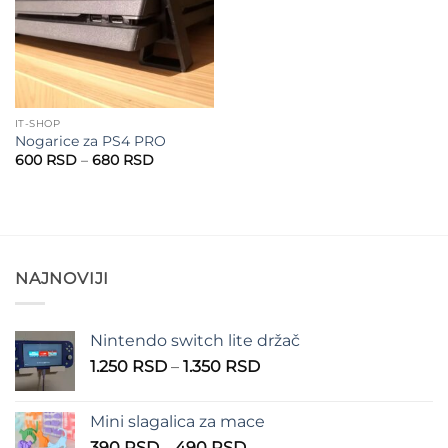
IT-SHOP
Nogarice za PS4 PRO
Raspon
600
RSD
–
680
RSD
cena:
od
600 RSD
do
680 RSD
NAJNOVIJI
Nintendo switch lite držač
Raspon
1.250
RSD
–
1.350
RSD
cena:
od
Mini slagalica za mace
1.250 RSD
Raspon
390
RSD
–
490
RSD