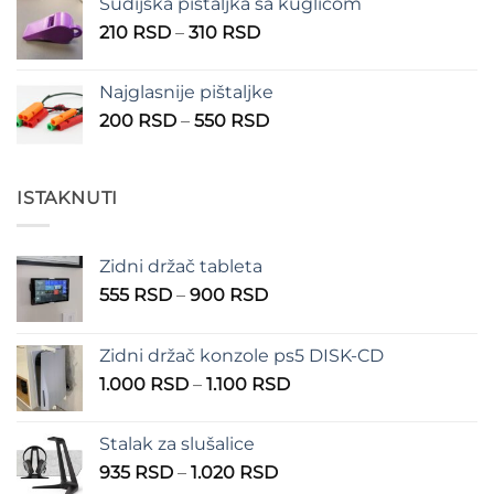
Sudijska pištaljka sa kuglicom
Raspon
210
RSD
–
310
RSD
cena:
od
Najglasnije pištaljke
210 RSD
Raspon
200
RSD
–
550
RSD
do
cena:
310 RSD
od
200 RSD
ISTAKNUTI
do
550 RSD
Zidni držač tableta
Raspon
555
RSD
–
900
RSD
cena:
od
Zidni držač konzole ps5 DISK-CD
555 RSD
Raspon
1.000
RSD
–
1.100
RSD
do
cena:
900 RSD
od
Stalak za slušalice
1.000 RSD
Raspon
935
RSD
–
1.020
RSD
do