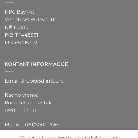
NPC Bay Niš
Vizantijski Bulevar 110
Niš 18000
PIB: 111445561
MB: 65415372
KONTAKT INFORMACIJE
Email: shop@3dlimbo.rs
Radno vreme:
Ponedeljak – Petak
09:00 – 17:00
Mobilni: 061/5000-526
Ova veb stranica koristi kolačiće kako bi vam