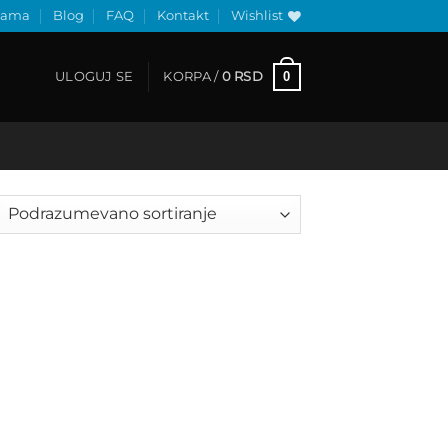
nama
Blog
FAQ
Kontakt
Wishlist
0
ULOGUJ SE
KORPA /
0
RSD