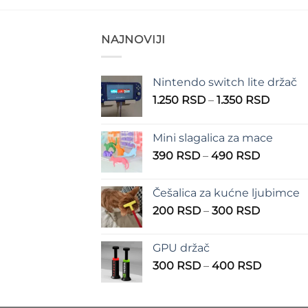
NAJNOVIJI
Nintendo switch lite držač
Raspo
1.250
RSD
–
1.350
RSD
cena:
od
Mini slagalica za mace
1.250 
Raspon
390
RSD
–
490
RSD
do
cena:
1.350 
od
Češalica za kućne ljubimce
390 RSD
Raspon
200
RSD
–
300
RSD
do
cena:
490 RSD
od
GPU držač
200 RSD
Raspon
300
RSD
–
400
RSD
do
cena:
300 RSD
od