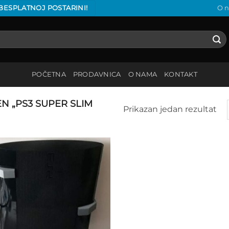
 BESPLATNOJ POSTARINI!
O 
POČETNA
PRODAVNICA
O NAMA
KONTAKT
 „PS3 SUPER SLIM
Prikazan jedan rezultat
Add to
wishlist