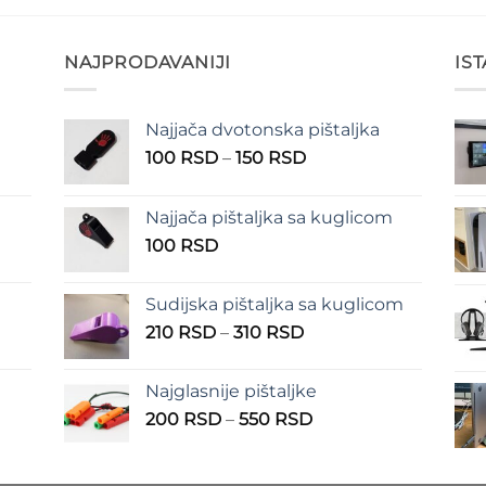
NAJPRODAVANIJI
IS
Najjača dvotonska pištaljka
n
Raspon
100
RSD
–
150
RSD
cena:
od
Najjača pištaljka sa kuglicom
RSD
100 RSD
100
RSD
do
RSD
150 RSD
Sudijska pištaljka sa kuglicom
Raspon
210
RSD
–
310
RSD
cena:
od
Najglasnije pištaljke
210 RSD
Raspon
200
RSD
–
550
RSD
do
cena:
310 RSD
od