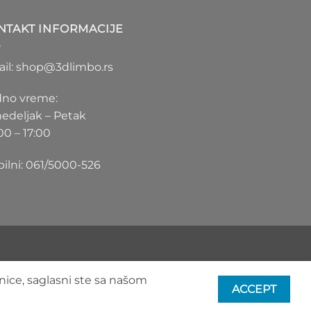
1.100 RSD
do
NTAKT INFORMACIJE
1.550 RSD
il: shop@3dlimbo.rs
no vreme:
edeljak – Petak
00 – 17:00
ilni: 061/5000-526
nice, saglasni ste sa našom
ACCEPT