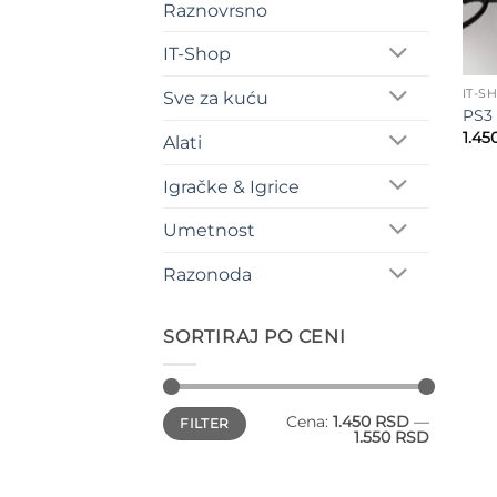
Raznovrsno
IT-Shop
IT-S
Sve za kuću
PS3 
1.45
Alati
Igračke & Igrice
Umetnost
Razonoda
SORTIRAJ PO CENI
Minimalna
Maksimalna
Cena:
1.450 RSD
—
FILTER
cena
cena
1.550 RSD