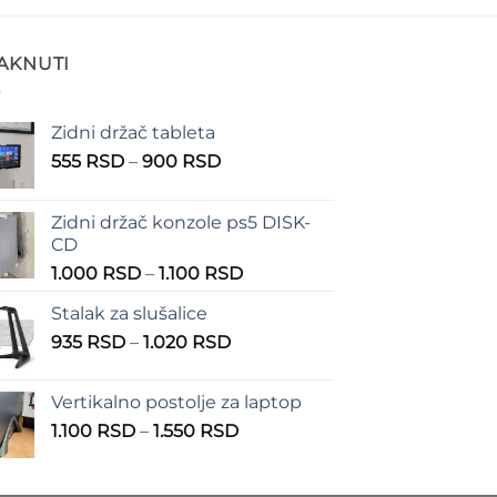
TAKNUTI
Zidni držač tableta
Raspon
555
RSD
–
900
RSD
cena:
od
Zidni držač konzole ps5 DISK-
555 RSD
CD
do
Raspon
1.000
RSD
–
1.100
RSD
900 RSD
cena:
Stalak za slušalice
od
Raspon
935
RSD
–
1.020
RSD
1.000 RSD
cena:
do
od
1.100 RSD
Vertikalno postolje za laptop
935 RSD
Raspon
1.100
RSD
–
1.550
RSD
do
cena:
1.020 RSD
od