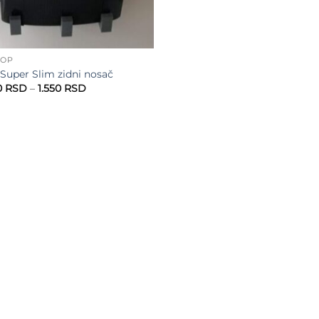
HOP
Super Slim zidni nosač
Raspon
0
RSD
–
1.550
RSD
cena:
od
1.450 RSD
do
1.550 RSD