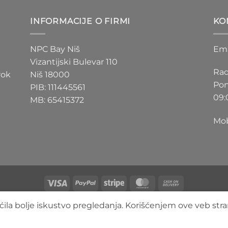
D
200 RSD
do
INFORMACIJE O FIRMI
KO
D
550 RSD
NPC Bay Niš
Ema
Vizantijski Bulevar 110
Rad
rok
Niš 18000
Pon
PIB: 111445561
09:
MB: 65415372
Mob
Visa
PayPal
Stripe
MasterCard
Cash
On
O NAMA
BLOG
FAQ
KONTAKT
ila bolje iskustvo pregledanja. Korišćenjem ove veb stra
Delivery
Copyright 2026 ©
3DLimbo NPC BAY
Sva prava zadržana.