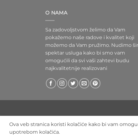
300 RS
do
O NAMA
400 RS
Sa zadovoljstvom želimo da Vam
pokažemo naše radove i kvalitet koji
možemo da Vam pružimo. Nudimo ši
spektar usluga kako bi smo vam
omogućili da svi vaši zahtevi budu
najkvalitetnije realizovani
Ova veb stranica koristi kolačiće kako bi vam omoguć
upotrebom kolačića.