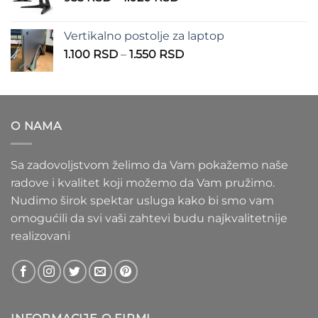
cena:
1.100 RSD
od
Vertikalno postolje za laptop
935 RSD
Raspon
1.100
RSD
–
1.550
RSD
do
cena:
1.020 RSD
od
1.100 RSD
do
O NAMA
1.550 RSD
Sa zadovoljstvom želimo da Vam pokažemo naše
radove i kvalitet koji možemo da Vam pružimo.
Nudimo širok spektar usluga kako bi smo vam
omogućili da svi vaši zahtevi budu najkvalitetnije
realizovani