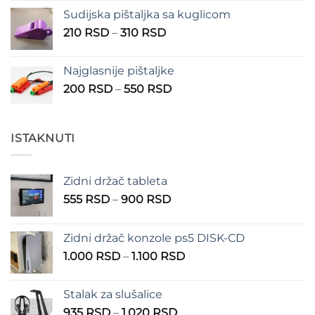
Sudijska pištaljka sa kuglicom
Raspon
210
RSD
–
310
RSD
cena:
od
Najglasnije pištaljke
210 RSD
Raspon
200
RSD
–
550
RSD
do
cena:
310 RSD
od
200 RSD
ISTAKNUTI
do
550 RSD
Zidni držač tableta
Raspon
555
RSD
–
900
RSD
cena:
od
Zidni držač konzole ps5 DISK-CD
555 RSD
Raspon
1.000
RSD
–
1.100
RSD
do
cena:
900 RSD
od
Stalak za slušalice
1.000 RSD
Raspon
935
RSD
–
1.020
RSD
do