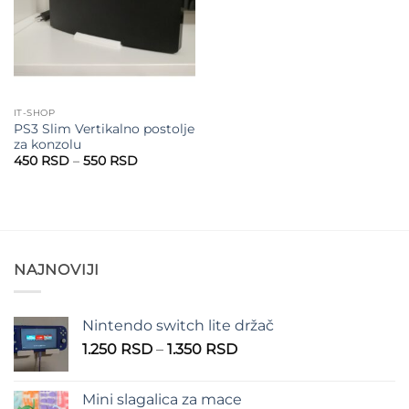
IT-SHOP
PS3 Slim Vertikalno postolje
za konzolu
Raspon
450
RSD
–
550
RSD
cena:
od
450 RSD
do
550 RSD
NAJNOVIJI
Nintendo switch lite držač
Raspon
1.250
RSD
–
1.350
RSD
cena:
od
Mini slagalica za mace
1.250 RSD