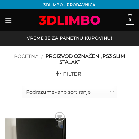
Preskoči
3DLIMBO - PRODAVNICA
na
sadržaj
0
VREME JE ZA PAMETNU KUPOVINU!
POČETNA
/
PROIZVOD OZNAČEN „PS3 SLIM
STALAK“
FILTER
Add to
wishlist