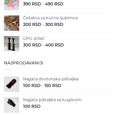
Raspon
390
RSD
–
490
RSD
do
cena:
1.350 RSD
od
Češalica za kućne ljubimce
390 RSD
Raspon
200
RSD
–
300
RSD
do
cena:
490 RSD
od
GPU držač
200 RSD
Raspon
300
RSD
–
400
RSD
do
cena:
300 RSD
od
300 RSD
NAJPRODAVANIJI
do
400 RSD
Najjača dvotonska pištaljka
Raspon
100
RSD
–
150
RSD
cena:
od
Najjača pištaljka sa kuglicom
100 RSD
100
RSD
do
150 RSD