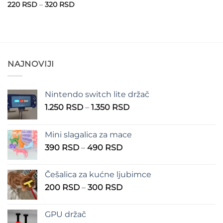
Raspon
220
RSD
–
320
RSD
cena:
od
220 RSD
do
320 RSD
NAJNOVIJI
Nintendo switch lite držač
Raspon
1.250
RSD
–
1.350
RSD
cena:
od
Mini slagalica za mace
1.250 RSD
Raspon
390
RSD
–
490
RSD
do
cena:
1.350 RSD
od
Češalica za kućne ljubimce
390 RSD
Raspon
200
RSD
–
300
RSD
do
cena:
490 RSD
od
GPU držač
200 RSD