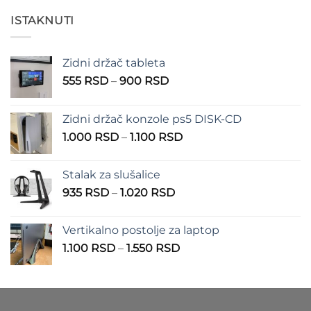
od
200 RSD
ISTAKNUTI
do
550 RSD
Zidni držač tableta
Raspon
555
RSD
–
900
RSD
cena:
od
Zidni držač konzole ps5 DISK-CD
555 RSD
Raspon
1.000
RSD
–
1.100
RSD
do
cena:
900 RSD
od
Stalak za slušalice
1.000 RSD
Raspon
935
RSD
–
1.020
RSD
do
cena:
1.100 RSD
od
Vertikalno postolje za laptop
935 RSD
Raspon
1.100
RSD
–
1.550
RSD
do
cena:
1.020 RSD
od
1.100 RSD
do