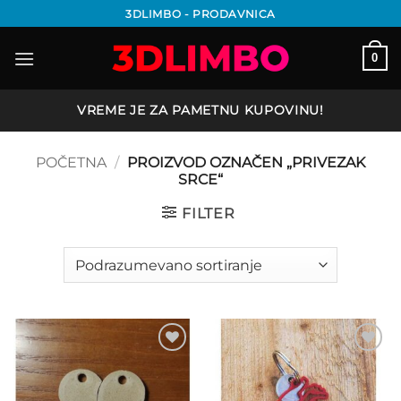
Preskoči
3DLIMBO - PRODAVNICA
na
sadržaj
0
VREME JE ZA PAMETNU KUPOVINU!
POČETNA
/
PROIZVOD OZNAČEN „PRIVEZAK
SRCE“
FILTER
Add to
Add to
wishlist
wishlist