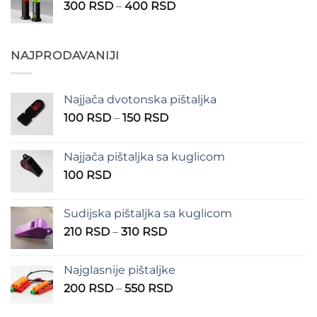
Raspon
300
RSD
–
400
RSD
do
cena:
300 RSD
od
300 RSD
NAJPRODAVANIJI
do
400 RSD
Najjača dvotonska pištaljka
Raspon
100
RSD
–
150
RSD
cena:
od
Najjača pištaljka sa kuglicom
100 RSD
100
RSD
do
150 RSD
Sudijska pištaljka sa kuglicom
Raspon
210
RSD
–
310
RSD
cena:
od
Najglasnije pištaljke
210 RSD
Raspon
200
RSD
–
550
RSD
do
cena:
310 RSD