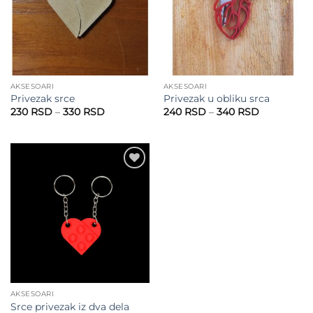
AKSESOARI
AKSESOARI
Privezak srce
Privezak u obliku srca
Raspon
Raspon
230
RSD
–
330
RSD
240
RSD
–
340
RSD
cena:
cena:
od
od
230 RSD
240 RSD
do
do
330 RSD
340 RSD
Add to
wishlist
AKSESOARI
Srce privezak iz dva dela