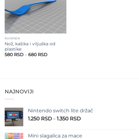
KUHINJA
Nož, kašika i viljuška od
plastike
Raspon
580
RSD
–
680
RSD
cena:
od
580 RSD
do
680 RSD
NAJNOVIJI
Nintendo switch lite držač
Raspon
1.250
RSD
–
1.350
RSD
cena:
od
Mini slagalica za mace
1.250 RSD