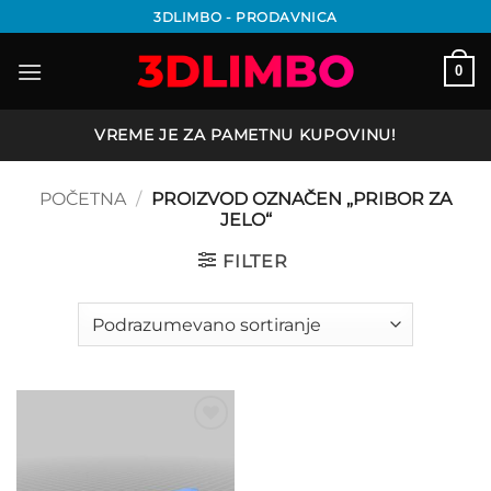
Preskoči
3DLIMBO - PRODAVNICA
na
sadržaj
0
VREME JE ZA PAMETNU KUPOVINU!
POČETNA
/
PROIZVOD OZNAČEN „PRIBOR ZA
JELO“
FILTER
Add to
wishlist