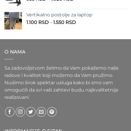
cena:
1.100 RSD
od
Vertikalno postolje za laptop
935 RSD
Raspon
1.100
RSD
–
1.550
RSD
do
cena:
1.020 RSD
od
1.100 RSD
do
O NAMA
1.550 RSD
Sa zadovoljstvom želimo da Vam pokažemo naše
radove i kvalitet koji možemo da Vam pružimo.
Nudimo širok spektar usluga kako bi smo vam
omogućili da svi vaši zahtevi budu najkvalitetnije
realizovani