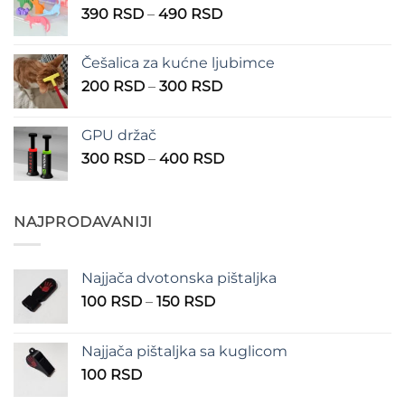
Raspon
390
RSD
–
490
RSD
do
cena:
1.350 RSD
od
Češalica za kućne ljubimce
390 RSD
Raspon
200
RSD
–
300
RSD
do
cena:
490 RSD
od
GPU držač
200 RSD
Raspon
300
RSD
–
400
RSD
do
cena:
300 RSD
od
300 RSD
NAJPRODAVANIJI
do
400 RSD
Najjača dvotonska pištaljka
Raspon
100
RSD
–
150
RSD
cena:
od
Najjača pištaljka sa kuglicom
100 RSD
100
RSD
do
150 RSD