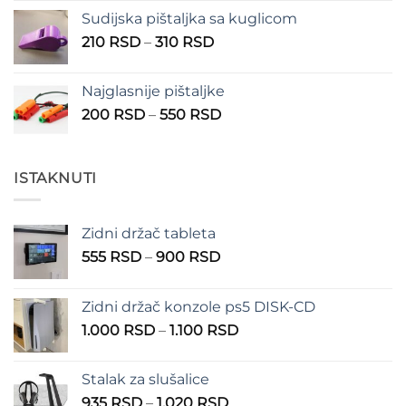
Sudijska pištaljka sa kuglicom
Raspon
210
RSD
–
310
RSD
cena:
od
Najglasnije pištaljke
210 RSD
Raspon
200
RSD
–
550
RSD
do
cena:
310 RSD
od
200 RSD
ISTAKNUTI
do
550 RSD
Zidni držač tableta
Raspon
555
RSD
–
900
RSD
cena:
od
Zidni držač konzole ps5 DISK-CD
555 RSD
Raspon
1.000
RSD
–
1.100
RSD
do
cena:
900 RSD
od
Stalak za slušalice
1.000 RSD
Raspon
935
RSD
–
1.020
RSD
do