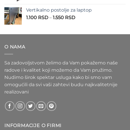
cena:
1.100 RSD
od
Vertikalno postolje za laptop
935 RSD
Raspon
1.100
RSD
–
1.550
RSD
do
cena:
1.020 RSD
od
1.100 RSD
do
O NAMA
1.550 RSD
Sa zadovoljstvom želimo da Vam pokažemo naše
radove i kvalitet koji možemo da Vam pružimo.
Nudimo širok spektar usluga kako bi smo vam
omogućili da svi vaši zahtevi budu najkvalitetnije
realizovani
INFORMACIJE O FIRMI