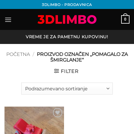
Preskoči
3DLIMBO - PRODAVNICA
na
sadržaj
0
VREME JE ZA PAMETNU KUPOVINU!
POČETNA
/
PROIZVOD OZNAČEN „POMAGALO ZA
ŠMIRGLANJE“
FILTER
Add to
wishlist