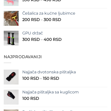
do
cena:
1.350 RSD
od
Češalica za kućne ljubimce
390 RSD
Raspon
200
RSD
–
300
RSD
do
cena:
490 RSD
od
GPU držač
200 RSD
Raspon
300
RSD
–
400
RSD
do
cena:
300 RSD
od
300 RSD
NAJPRODAVANIJI
do
400 RSD
Najjača dvotonska pištaljka
Raspon
100
RSD
–
150
RSD
cena:
od
Najjača pištaljka sa kuglicom
100 RSD
100
RSD
do
150 RSD