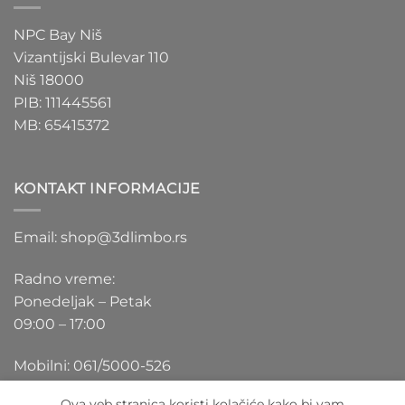
NPC Bay Niš
Vizantijski Bulevar 110
Niš 18000
PIB: 111445561
MB: 65415372
KONTAKT INFORMACIJE
Email: shop@3dlimbo.rs
Radno vreme:
Ponedeljak – Petak
09:00 – 17:00
Mobilni: 061/5000-526
Ova veb stranica koristi kolačiće kako bi vam