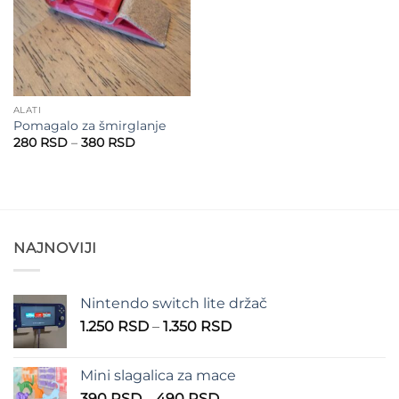
ALATI
Pomagalo za šmirglanje
Raspon
280
RSD
–
380
RSD
cena:
od
280 RSD
do
380 RSD
NAJNOVIJI
Nintendo switch lite držač
Raspon
1.250
RSD
–
1.350
RSD
cena:
od
Mini slagalica za mace
1.250 RSD
Raspon
390
RSD
–
490
RSD