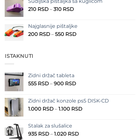
Sudijska pištaljka sa kuglicom
Raspon
210
RSD
–
310
RSD
cena:
od
Najglasnije pištaljke
210 RSD
Raspon
200
RSD
–
550
RSD
do
cena:
310 RSD
od
200 RSD
ISTAKNUTI
do
550 RSD
Zidni držač tableta
Raspon
555
RSD
–
900
RSD
cena:
od
Zidni držač konzole ps5 DISK-CD
555 RSD
Raspon
1.000
RSD
–
1.100
RSD
do
cena:
900 RSD
od
Stalak za slušalice
1.000 RSD
Raspon
935
RSD
–
1.020
RSD
do