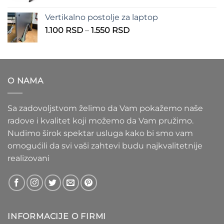
cena:
1.100 RSD
od
Vertikalno postolje za laptop
935 RSD
Raspon
1.100
RSD
–
1.550
RSD
do
cena:
1.020 RSD
od
1.100 RSD
do
O NAMA
1.550 RSD
Sa zadovoljstvom želimo da Vam pokažemo naše
radove i kvalitet koji možemo da Vam pružimo.
Nudimo širok spektar usluga kako bi smo vam
omogućili da svi vaši zahtevi budu najkvalitetnije
realizovani
INFORMACIJE O FIRMI