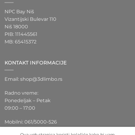
NPC Bay Niš
Vizantijski Bulevar 110
Niš 18000
PIB: 111445561
MB: 65415372
KONTAKT INFORMACIJE
Email: shop@3dlimbo.rs
Radno vreme:
Ponedeljak – Petak
09:00 – 17:00
Mobilni: 061/5000-526
Ova veb stranica koristi kolačiće kako bi vam