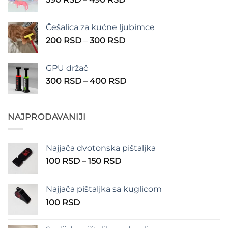
do
cena:
1.350 RSD
od
Češalica za kućne ljubimce
390 RSD
Raspon
200
RSD
–
300
RSD
do
cena:
490 RSD
od
GPU držač
200 RSD
Raspon
300
RSD
–
400
RSD
do
cena:
300 RSD
od
300 RSD
NAJPRODAVANIJI
do
400 RSD
Najjača dvotonska pištaljka
Raspon
100
RSD
–
150
RSD
cena:
od
Najjača pištaljka sa kuglicom
100 RSD
100
RSD
do
150 RSD