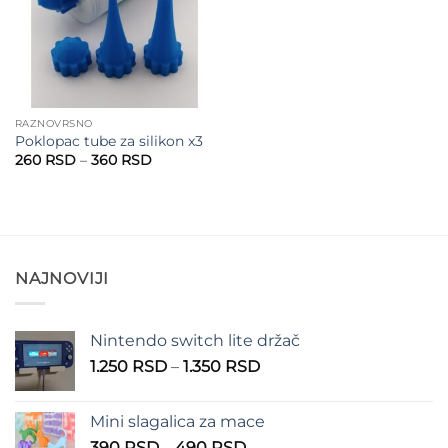
RAZNOVRSNO
Poklopac tube za silikon x3
Raspon
260
RSD
–
360
RSD
cena:
od
260 RSD
do
360 RSD
NAJNOVIJI
Nintendo switch lite držač
Raspon
1.250
RSD
–
1.350
RSD
cena:
od
Mini slagalica za mace
1.250 RSD
Raspon
390
RSD
–
490
RSD