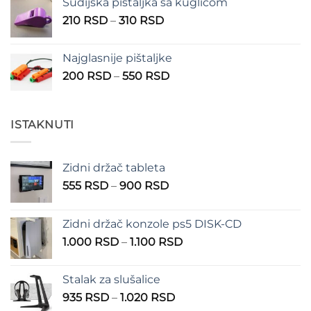
Sudijska pištaljka sa kuglicom
Raspon
210
RSD
–
310
RSD
cena:
od
Najglasnije pištaljke
210 RSD
Raspon
200
RSD
–
550
RSD
do
cena:
310 RSD
od
200 RSD
ISTAKNUTI
do
550 RSD
Zidni držač tableta
Raspon
555
RSD
–
900
RSD
cena:
od
Zidni držač konzole ps5 DISK-CD
555 RSD
Raspon
1.000
RSD
–
1.100
RSD
do
cena:
900 RSD
od
Stalak za slušalice
1.000 RSD
Raspon
935
RSD
–
1.020
RSD
do