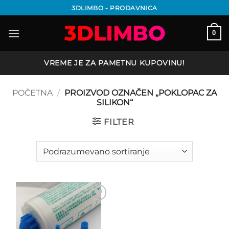
Preskoči
3DLIMBO - PRODAVNICA
na
sadržaj
0
VREME JE ZA PAMETNU KUPOVINU!
POČETNA
/
PROIZVOD OZNAČEN „POKLOPAC ZA
SILIKON“
FILTER
Add to
wishlist