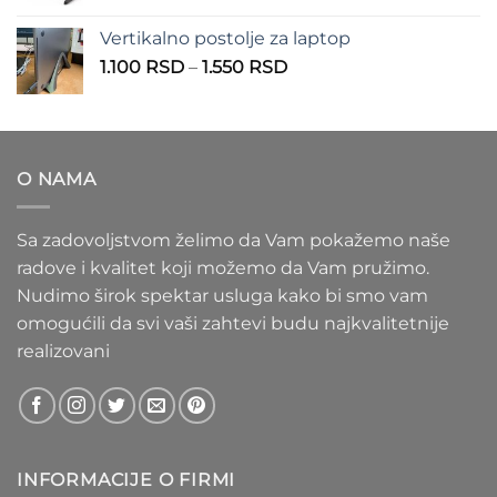
cena:
1.100 RSD
od
Vertikalno postolje za laptop
935 RSD
Raspon
1.100
RSD
–
1.550
RSD
do
cena:
1.020 RSD
od
1.100 RSD
do
O NAMA
1.550 RSD
Sa zadovoljstvom želimo da Vam pokažemo naše
radove i kvalitet koji možemo da Vam pružimo.
Nudimo širok spektar usluga kako bi smo vam
omogućili da svi vaši zahtevi budu najkvalitetnije
realizovani
INFORMACIJE O FIRMI