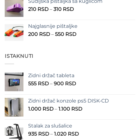
Sudijska pištaljka sa kuglicom
Raspon
210
RSD
–
310
RSD
cena:
od
Najglasnije pištaljke
210 RSD
Raspon
200
RSD
–
550
RSD
do
cena:
310 RSD
od
200 RSD
ISTAKNUTI
do
550 RSD
Zidni držač tableta
Raspon
555
RSD
–
900
RSD
cena:
od
Zidni držač konzole ps5 DISK-CD
555 RSD
Raspon
1.000
RSD
–
1.100
RSD
do
cena:
900 RSD
od
Stalak za slušalice
1.000 RSD
Raspon
935
RSD
–
1.020
RSD
do