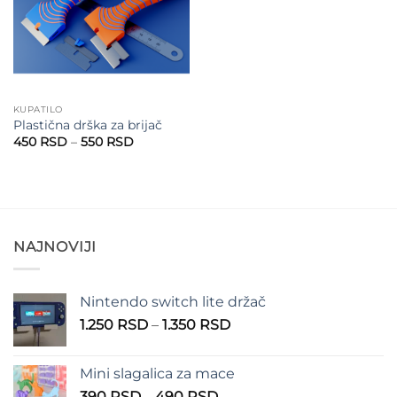
KUPATILO
Plastična drška za brijač
Raspon
450
RSD
–
550
RSD
cena:
od
450 RSD
do
550 RSD
NAJNOVIJI
Nintendo switch lite držač
Raspon
1.250
RSD
–
1.350
RSD
cena:
od
Mini slagalica za mace
1.250 RSD
Raspon
390
RSD
–
490
RSD