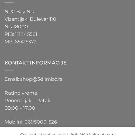
NPC Bay Niš
Vizantijski Bulevar 110
Niš 18000
PIB: 111445561
MB: 65415372
KONTAKT INFORMACIJE
Email: shop@3dlimbo.rs
Radno vreme:
Ponedeljak – Petak
09:00 – 17:00
Mobilni: 061/5000-526
Ova veb stranica koristi kolačiće kako bi vam