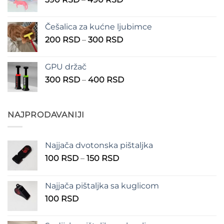
do
cena:
1.350 RSD
od
Češalica za kućne ljubimce
390 RSD
Raspon
200
RSD
–
300
RSD
do
cena:
490 RSD
od
GPU držač
200 RSD
Raspon
300
RSD
–
400
RSD
do
cena:
300 RSD
od
300 RSD
NAJPRODAVANIJI
do
400 RSD
Najjača dvotonska pištaljka
Raspon
100
RSD
–
150
RSD
cena:
od
Najjača pištaljka sa kuglicom
100 RSD
100
RSD
do
150 RSD