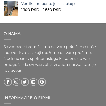
od
Vertikalno postolje za laptop
935 RSD
Raspon
1.100
RSD
–
1.550
RSD
do
cena:
1.020 RSD
od
1.100 RSD
do
O NAMA
1.550 RSD
Sa zadovoljstvom želimo da Vam pokažemo naše
radove i kvalitet koji možemo da Vam pružimo.
Nudimo širok spektar usluga kako bi smo vam
omogućili da svi vaši zahtevi budu najkvalitetnije
realizovani
INFORMACIJE O FIRMI