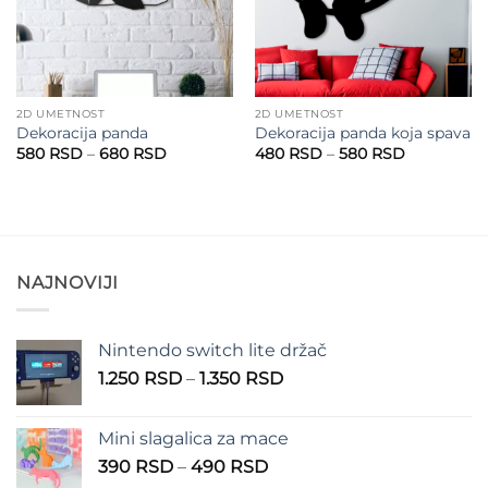
2D UMETNOST
2D UMETNOST
Dekoracija panda
Dekoracija panda koja spava
Raspon
Raspon
580
RSD
–
680
RSD
480
RSD
–
580
RSD
cena:
cena:
od
od
580 RSD
480 RSD
do
do
680 RSD
580 RSD
NAJNOVIJI
Nintendo switch lite držač
Raspon
1.250
RSD
–
1.350
RSD
cena:
od
Mini slagalica za mace
1.250 RSD
Raspon
390
RSD
–
490
RSD
do