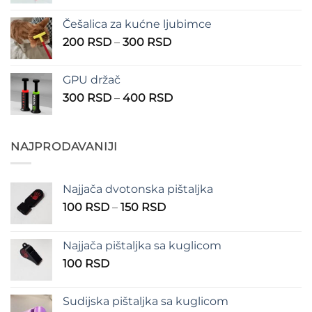
cena:
1.350 RSD
od
Češalica za kućne ljubimce
390 RSD
Raspon
200
RSD
–
300
RSD
do
cena:
490 RSD
od
GPU držač
200 RSD
Raspon
300
RSD
–
400
RSD
do
cena:
300 RSD
od
300 RSD
NAJPRODAVANIJI
do
400 RSD
Najjača dvotonska pištaljka
Raspon
100
RSD
–
150
RSD
cena:
od
Najjača pištaljka sa kuglicom
100 RSD
100
RSD
do
150 RSD
Sudijska pištaljka sa kuglicom