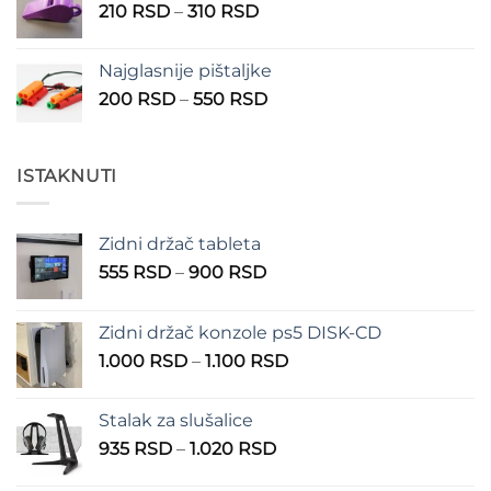
Raspon
210
RSD
–
310
RSD
cena:
od
Najglasnije pištaljke
210 RSD
Raspon
200
RSD
–
550
RSD
do
cena:
310 RSD
od
200 RSD
ISTAKNUTI
do
550 RSD
Zidni držač tableta
Raspon
555
RSD
–
900
RSD
cena:
od
Zidni držač konzole ps5 DISK-CD
555 RSD
Raspon
1.000
RSD
–
1.100
RSD
do
cena:
900 RSD
od
Stalak za slušalice
1.000 RSD
Raspon
935
RSD
–
1.020
RSD
do
cena:
1.100 RSD