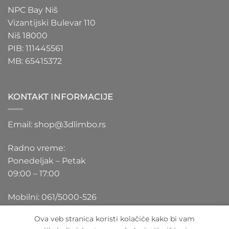
NPC Bay Niš
Vizantijski Bulevar 110
Niš 18000
PIB: 111445561
MB: 65415372
KONTAKT INFORMACIJE
Email: shop@3dlimbo.rs
Radno vreme:
Ponedeljak – Petak
09:00 – 17:00
Mobilni: 061/5000-526
Ova veb stranica koristi kolačiće kako bi vam