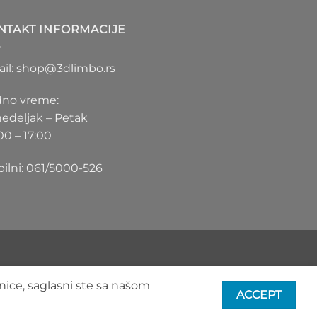
1.100 RSD
do
NTAKT INFORMACIJE
1.550 RSD
il: shop@3dlimbo.rs
no vreme:
edeljak – Petak
00 – 17:00
ilni: 061/5000-526
nice, saglasni ste sa našom
ACCEPT