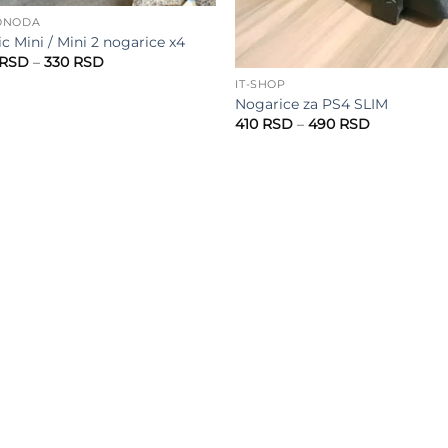
ONODA
c Mini / Mini 2 nogarice x4
Raspon
RSD
–
330
RSD
cena:
IT-SHOP
od
230 RSD
Nogarice za PS4 SLIM
do
Raspon
410
RSD
–
490
RSD
330 RSD
cena:
od
410 RSD
do
490 RSD