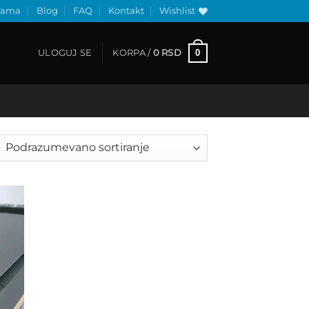
nama
Blog
FAQ
Kontakt
Wishlist
0
ULOGUJ SE
KORPA /
0
RSD
 to
list