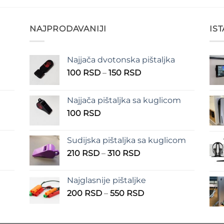
NAJPRODAVANIJI
IS
Najjača dvotonska pištaljka
n
Raspon
100
RSD
–
150
RSD
cena:
od
Najjača pištaljka sa kuglicom
RSD
100 RSD
100
RSD
do
RSD
150 RSD
Sudijska pištaljka sa kuglicom
Raspon
210
RSD
–
310
RSD
cena:
od
Najglasnije pištaljke
210 RSD
Raspon
200
RSD
–
550
RSD
do
cena:
310 RSD
od