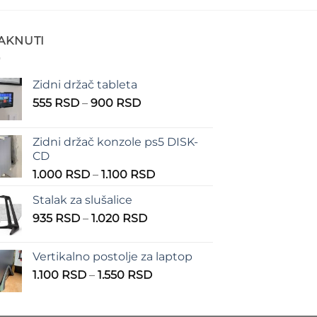
TAKNUTI
Zidni držač tableta
Raspon
555
RSD
–
900
RSD
cena:
od
Zidni držač konzole ps5 DISK-
555 RSD
CD
do
Raspon
1.000
RSD
–
1.100
RSD
900 RSD
cena:
Stalak za slušalice
od
Raspon
935
RSD
–
1.020
RSD
1.000 RSD
cena:
do
od
1.100 RSD
Vertikalno postolje za laptop
935 RSD
Raspon
1.100
RSD
–
1.550
RSD
do
cena:
1.020 RSD
od