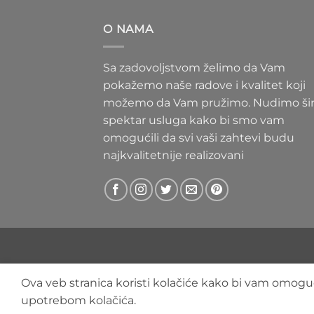
300 RS
do
O NAMA
400 RS
Sa zadovoljstvom želimo da Vam
pokažemo naše radove i kvalitet koji
možemo da Vam pružimo. Nudimo ši
spektar usluga kako bi smo vam
omogućili da svi vaši zahtevi budu
najkvalitetnije realizovani
Ova veb stranica koristi kolačiće kako bi vam omoguć
upotrebom kolačića.