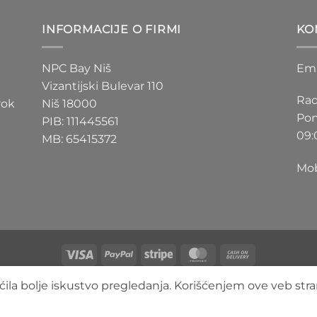
D
200 RSD
do
INFORMACIJE O FIRMI
KO
D
550 RSD
NPC Bay Niš
Ema
Vizantijski Bulevar 110
Rad
rok
Niš 18000
Pon
PIB: 111445561
09:
MB: 65415372
Mob
Visa
PayPal
Stripe
MasterCard
Cash
On
O NAMA
BLOG
FAQ
KONTAKT
ila bolje iskustvo pregledanja. Korišćenjem ove veb stra
Delivery
Copyright 2026 ©
3DLimbo NPC BAY
Sva prava zadržana.