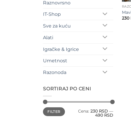
Raznovrsno
RAZ
Mavi
IT-Shop
230
Sve za kuću
Alati
Igračke & Igrice
Umetnost
Razonoda
SORTIRAJ PO CENI
Minimalna
Maksimalna
Cena:
230 RSD
—
FILTER
cena
cena
490 RSD