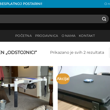
 BESPLATNOJ POSTARINI!
O 
POČETNA
PRODAVNICA
O NAMA
KONTAKT
 „ODSTOJNICI“
Prikazano je svih 2 rezultata
Akcija!
Add to
Add
wishlist
wish