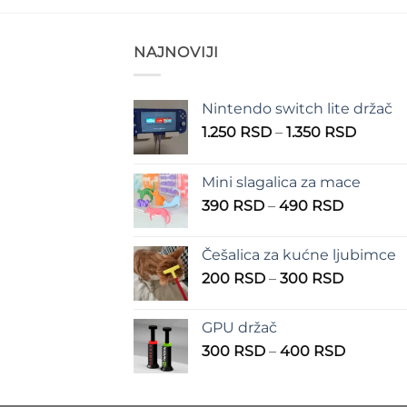
NAJNOVIJI
Nintendo switch lite držač
Raspo
1.250
RSD
–
1.350
RSD
cena:
od
Mini slagalica za mace
1.250 
Raspon
390
RSD
–
490
RSD
do
cena:
1.350 
od
Češalica za kućne ljubimce
390 RSD
Raspon
200
RSD
–
300
RSD
do
cena:
490 RSD
od
GPU držač
200 RSD
Raspon
300
RSD
–
400
RSD
do
cena:
300 RSD
od