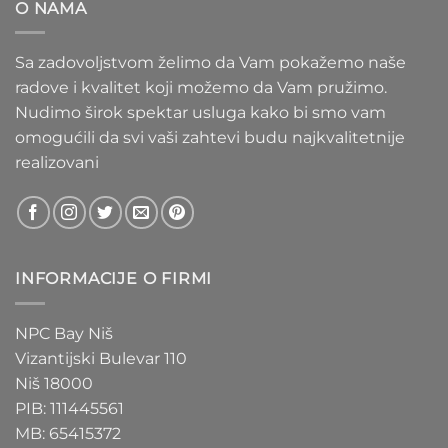
O NAMA
1.550 RSD
Sa zadovoljstvom želimo da Vam pokažemo naše
radove i kvalitet koji možemo da Vam pružimo.
Nudimo širok spektar usluga kako bi smo vam
omogućili da svi vaši zahtevi budu najkvalitetnije
realizovani
INFORMACIJE O FIRMI
NPC Bay Niš
Vizantijski Bulevar 110
Niš 18000
PIB: 111445561
MB: 65415372