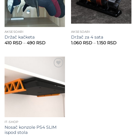
AKSESOARI
AKSESOARI
Držač kačketa
Držač za 4 sata
Raspon
Raspon
410
RSD
–
490
RSD
1.060
RSD
–
1.150
RSD
cena:
cena:
od
od
410 RSD
1.060 RS
do
do
490 RSD
1.150 RSD
Add to
wishlist
IT-SHOP
Nosač konzole PS4 SLIM
ispod stola