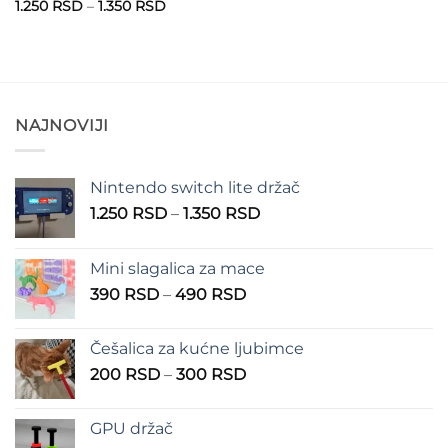
Raspon
1.250
RSD
–
1.350
RSD
cena:
od
1.250 RSD
do
1.350 RSD
NAJNOVIJI
Nintendo switch lite držač
Raspon
1.250
RSD
–
1.350
RSD
cena:
od
Mini slagalica za mace
1.250 RSD
Raspon
390
RSD
–
490
RSD
do
cena:
1.350 RSD
od
Češalica za kućne ljubimce
390 RSD
Raspon
200
RSD
–
300
RSD
do
cena:
490 RSD
od
×
GPU držač
200 RSD