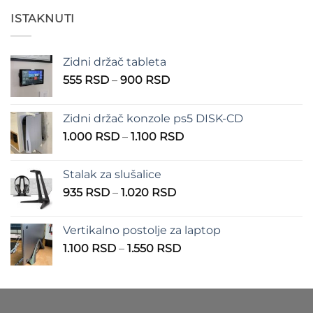
200 RSD
ISTAKNUTI
do
550 RSD
Zidni držač tableta
Raspon
555
RSD
–
900
RSD
cena:
od
Zidni držač konzole ps5 DISK-CD
555 RSD
Raspon
1.000
RSD
–
1.100
RSD
do
cena:
900 RSD
od
Stalak za slušalice
1.000 RSD
Raspon
935
RSD
–
1.020
RSD
do
cena:
1.100 RSD
od
Vertikalno postolje za laptop
935 RSD
Raspon
1.100
RSD
–
1.550
RSD
do
cena:
1.020 RSD
od
1.100 RSD
do