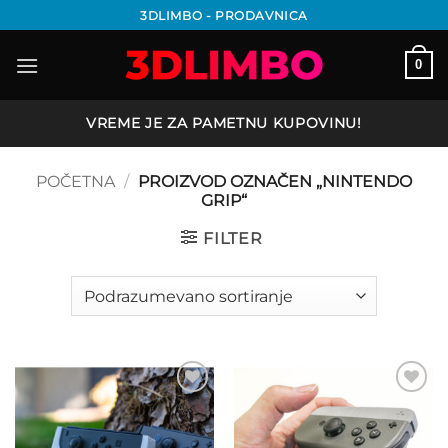
Preskoči
3DLIMBO - PRODAVNICA
na
sadržaj
0
VREME JE ZA PAMETNU KUPOVINU!
POČETNA
/
PROIZVOD OZNAČEN „NINTENDO
GRIP“
FILTER
Add to
Add to
wishlist
wishlist