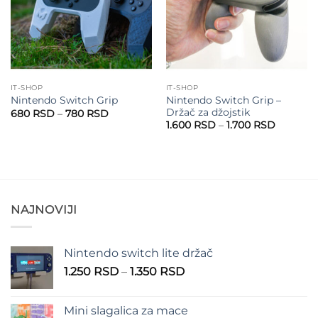
IT-SHOP
IT-SHOP
Nintendo Switch Grip –
Nintendo Switch Grip
Držač za džojstik
Raspon
680
RSD
–
780
RSD
cena:
Raspon
1.600
RSD
–
1.700
RSD
od
cena:
680 RSD
od
do
1.600 R
780 RSD
do
1.700 R
NAJNOVIJI
Nintendo switch lite držač
Raspon
1.250
RSD
–
1.350
RSD
cena:
od
Mini slagalica za mace
1.250 RSD