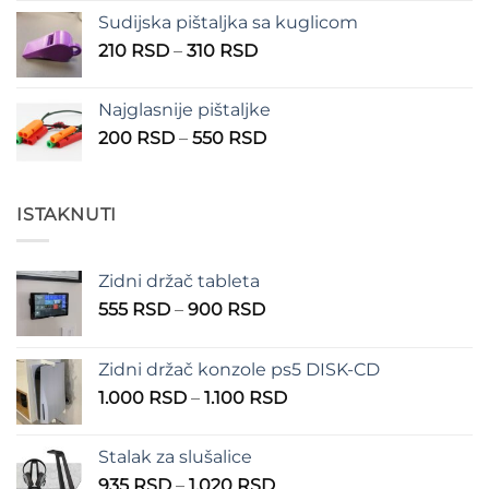
Sudijska pištaljka sa kuglicom
Raspon
210
RSD
–
310
RSD
cena:
od
Najglasnije pištaljke
210 RSD
Raspon
200
RSD
–
550
RSD
do
cena:
310 RSD
od
200 RSD
ISTAKNUTI
do
550 RSD
Zidni držač tableta
Raspon
555
RSD
–
900
RSD
cena:
od
Zidni držač konzole ps5 DISK-CD
555 RSD
Raspon
1.000
RSD
–
1.100
RSD
do
cena:
900 RSD
od
Stalak za slušalice
1.000 RSD
Raspon
935
RSD
–
1.020
RSD
do