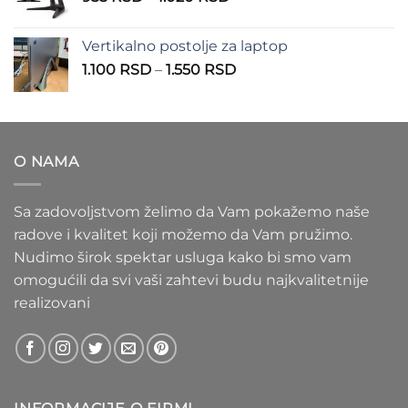
cena:
1.100 RSD
od
Vertikalno postolje za laptop
935 RSD
Raspon
1.100
RSD
–
1.550
RSD
do
cena:
1.020 RSD
od
1.100 RSD
do
O NAMA
1.550 RSD
Sa zadovoljstvom želimo da Vam pokažemo naše
radove i kvalitet koji možemo da Vam pružimo.
Nudimo širok spektar usluga kako bi smo vam
omogućili da svi vaši zahtevi budu najkvalitetnije
realizovani