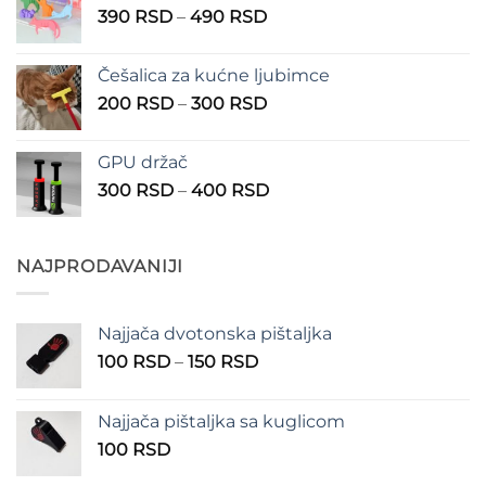
Raspon
390
RSD
–
490
RSD
do
cena:
1.350 RSD
od
Češalica za kućne ljubimce
390 RSD
Raspon
200
RSD
–
300
RSD
do
cena:
490 RSD
od
GPU držač
200 RSD
Raspon
300
RSD
–
400
RSD
do
cena:
300 RSD
od
300 RSD
NAJPRODAVANIJI
do
400 RSD
Najjača dvotonska pištaljka
Raspon
100
RSD
–
150
RSD
cena:
od
Najjača pištaljka sa kuglicom
100 RSD
100
RSD
do
150 RSD