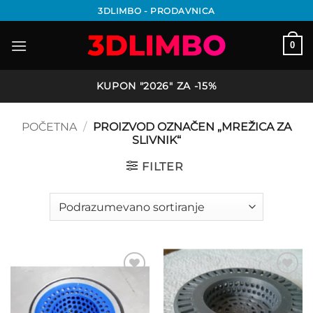
Preskoči
3DLIMBO - PRODAVNICA
na
sadržaj
0
KUPON "2026" ZA -15%
POČETNA
/
PROIZVOD OZNAČEN „MREŽICA ZA
SLIVNIK“
FILTER
Add to
Add to
wishlist
wishlist