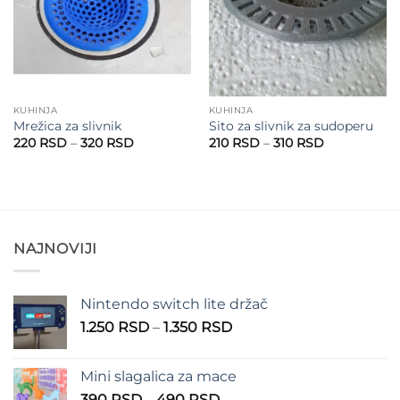
KUHINJA
KUHINJA
Mrežica za slivnik
Sito za slivnik za sudoperu
Raspon
Raspon
220
RSD
–
320
RSD
210
RSD
–
310
RSD
cena:
cena:
od
od
220 RSD
210 RSD
do
do
320 RSD
310 RSD
NAJNOVIJI
Nintendo switch lite držač
Raspon
1.250
RSD
–
1.350
RSD
cena:
od
Mini slagalica za mace
1.250 RSD
Raspon
390
RSD
–
490
RSD