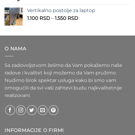
cena:
1.100 RSD
od
Vertikalno postolje za laptop
935 RSD
Raspon
1.100
RSD
–
1.550
RSD
do
cena:
1.020 RSD
od
1.100 RSD
do
O NAMA
1.550 RSD
Sa zadovoljstvom želimo da Vam pokažemo naše
radove i kvalitet koji možemo da Vam pružimo.
Nudimo širok spektar usluga kako bi smo vam
omogućili da svi vaši zahtevi budu najkvalitetnije
realizovani
INFORMACIJE O FIRMI