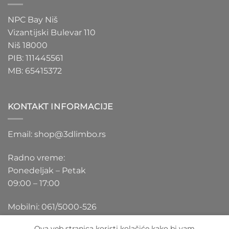
NPC Bay Niš
Vizantijski Bulevar 110
Niš 18000
PIB: 111445561
MB: 65415372
KONTAKT INFORMACIJE
Email: shop@3dlimbo.rs
Radno vreme:
Ponedeljak – Petak
09:00 – 17:00
Mobilni: 061/5000-526
Ova veb stranica koristi kolačiće kako bi vam