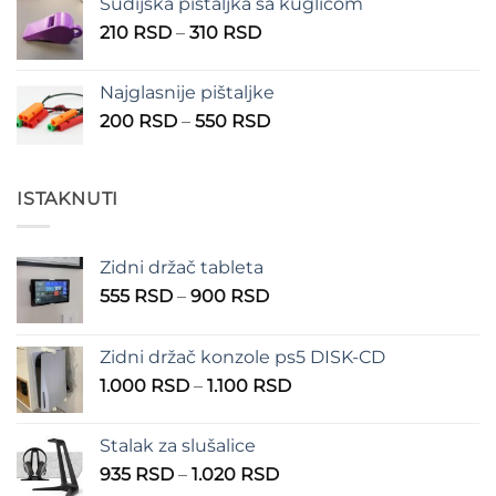
Sudijska pištaljka sa kuglicom
Raspon
210
RSD
–
310
RSD
cena:
od
Najglasnije pištaljke
210 RSD
Raspon
200
RSD
–
550
RSD
do
cena:
310 RSD
od
200 RSD
ISTAKNUTI
do
550 RSD
Zidni držač tableta
Raspon
555
RSD
–
900
RSD
cena:
od
Zidni držač konzole ps5 DISK-CD
555 RSD
Raspon
1.000
RSD
–
1.100
RSD
do
cena:
900 RSD
od
Stalak za slušalice
1.000 RSD
Raspon
935
RSD
–
1.020
RSD
do