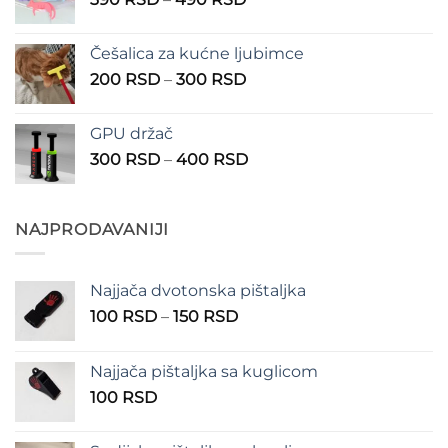
do
cena:
1.350 RSD
od
Češalica za kućne ljubimce
390 RSD
Raspon
200
RSD
–
300
RSD
do
cena:
490 RSD
od
GPU držač
200 RSD
Raspon
300
RSD
–
400
RSD
do
cena:
300 RSD
od
300 RSD
NAJPRODAVANIJI
do
400 RSD
Najjača dvotonska pištaljka
Raspon
100
RSD
–
150
RSD
cena:
od
Najjača pištaljka sa kuglicom
100 RSD
100
RSD
do
150 RSD