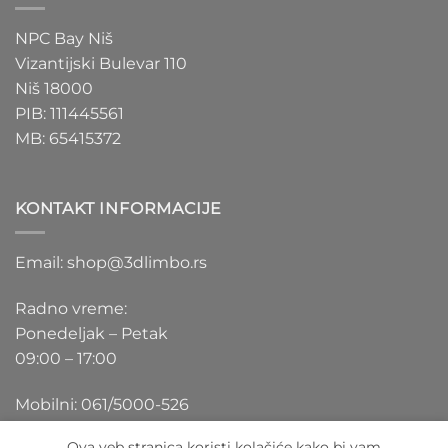
NPC Bay Niš
Vizantijski Bulevar 110
Niš 18000
PIB: 111445561
MB: 65415372
KONTAKT INFORMACIJE
Email: shop@3dlimbo.rs
Radno vreme:
Ponedeljak – Petak
09:00 – 17:00
Mobilni: 061/5000-526
Ova veb stranica koristi kolačiće kako bi vam