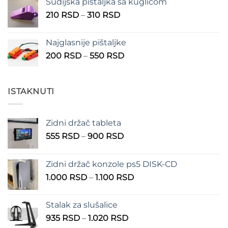
Sudijska pištaljka sa kuglicom
Raspon
210
RSD
–
310
RSD
cena:
od
Najglasnije pištaljke
210 RSD
Raspon
200
RSD
–
550
RSD
do
cena:
310 RSD
od
200 RSD
ISTAKNUTI
do
550 RSD
Zidni držač tableta
Raspon
555
RSD
–
900
RSD
cena:
od
Zidni držač konzole ps5 DISK-CD
555 RSD
Raspon
1.000
RSD
–
1.100
RSD
do
cena:
900 RSD
od
Stalak za slušalice
1.000 RSD
Raspon
935
RSD
–
1.020
RSD
do