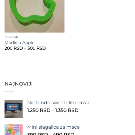
IT-SHOP
Modlica Apple
Raspon
200
RSD
–
300
RSD
cena:
od
200 RSD
do
300 RSD
NAJNOVIJI
Nintendo switch lite držač
Raspon
1.250
RSD
–
1.350
RSD
cena:
od
Mini slagalica za mace
1.250 RSD
Raspon
390
RSD
–
490
RSD