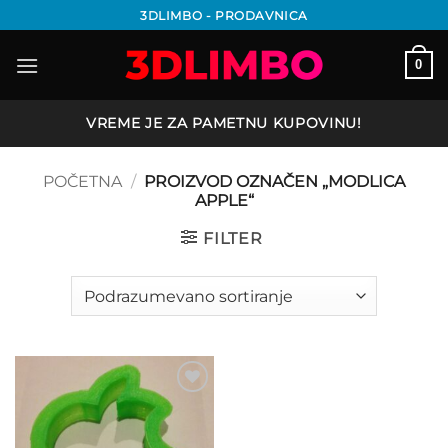
Preskoči
3DLIMBO - PRODAVNICA
na
sadržaj
0
VREME JE ZA PAMETNU KUPOVINU!
POČETNA
/
PROIZVOD OZNAČEN „MODLICA
APPLE“
FILTER
Add to
wishlist