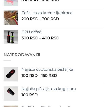
do
cena:
1.350 RSD
od
Češalica za kućne ljubimce
390 RSD
Raspon
200
RSD
–
300
RSD
do
cena:
490 RSD
od
GPU držač
200 RSD
Raspon
300
RSD
–
400
RSD
do
cena:
300 RSD
od
300 RSD
NAJPRODAVANIJI
do
400 RSD
Najjača dvotonska pištaljka
Raspon
100
RSD
–
150
RSD
cena:
od
Najjača pištaljka sa kuglicom
100 RSD
100
RSD
do
150 RSD