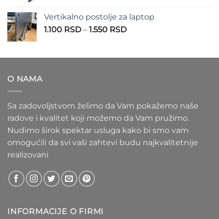
cena:
1.100 RSD
od
Vertikalno postolje za laptop
935 RSD
Raspon
1.100
RSD
–
1.550
RSD
do
cena:
1.020 RSD
od
1.100 RSD
do
O NAMA
1.550 RSD
Sa zadovoljstvom želimo da Vam pokažemo naše
radove i kvalitet koji možemo da Vam pružimo.
Nudimo širok spektar usluga kako bi smo vam
omogućili da svi vaši zahtevi budu najkvalitetnije
realizovani
INFORMACIJE O FIRMI