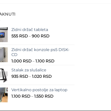
TAKNUTI
Zidni držač tableta
Raspon
555
RSD
–
900
RSD
cena:
od
Zidni držač konzole ps5 DISK-
555 RSD
CD
do
Raspon
1.000
RSD
–
1.100
RSD
900 RSD
cena:
Stalak za slušalice
od
Raspon
935
RSD
–
1.020
RSD
1.000 RSD
cena:
do
od
1.100 RSD
Vertikalno postolje za laptop
935 RSD
Raspon
1.100
RSD
–
1.550
RSD
do
cena:
1.020 RSD
od