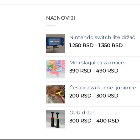
NAJNOVIJI
Nintendo switch lite držač
Raspo
1.250
RSD
–
1.350
RSD
cena:
od
Mini slagalica za mace
1.250 
Raspon
390
RSD
–
490
RSD
do
cena:
1.350 
od
Češalica za kućne ljubimce
390 RSD
Raspon
200
RSD
–
300
RSD
do
cena:
490 RSD
od
GPU držač
200 RSD
Raspon
300
RSD
–
400
RSD
do
cena:
300 RSD
od