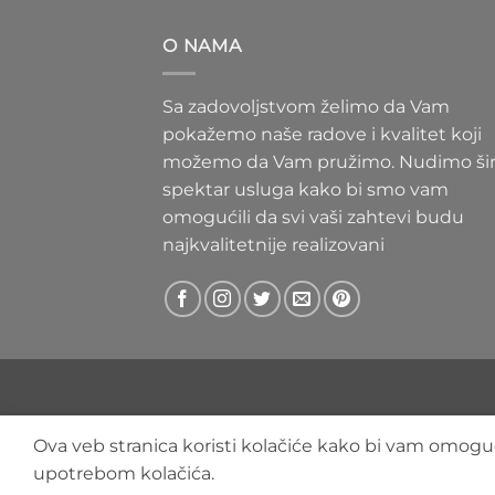
300 RS
do
O NAMA
400 RS
Sa zadovoljstvom želimo da Vam
pokažemo naše radove i kvalitet koji
možemo da Vam pružimo. Nudimo ši
spektar usluga kako bi smo vam
omogućili da svi vaši zahtevi budu
najkvalitetnije realizovani
Ova veb stranica koristi kolačiće kako bi vam omoguć
upotrebom kolačića.