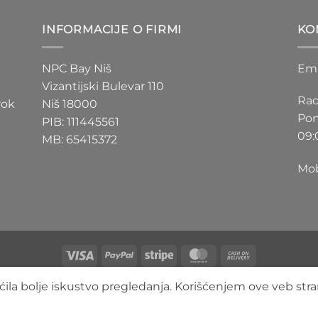
D
200 RSD
do
INFORMACIJE O FIRMI
KO
D
550 RSD
NPC Bay Niš
Ema
Vizantijski Bulevar 110
Rad
rok
Niš 18000
Pon
PIB: 111445561
09:
MB: 65415372
Mob
Visa
PayPal
Stripe
MasterCard
Cash
On
O NAMA
BLOG
FAQ
KONTAKT
ila bolje iskustvo pregledanja. Korišćenjem ove veb stra
Delivery
Copyright 2026 ©
3DLimbo NPC BAY
Sva prava zadržana.