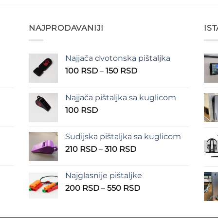
NAJPRODAVANIJI
IS
Najjača dvotonska pištaljka
n
Raspon
100
RSD
–
150
RSD
cena:
od
Najjača pištaljka sa kuglicom
RSD
100 RSD
100
RSD
do
RSD
150 RSD
Sudijska pištaljka sa kuglicom
Raspon
210
RSD
–
310
RSD
cena:
od
Najglasnije pištaljke
210 RSD
Raspon
200
RSD
–
550
RSD
do
cena:
310 RSD
od