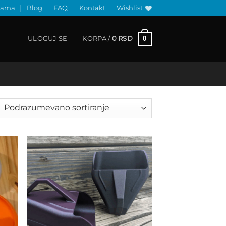
nama
Blog
FAQ
Kontakt
Wishlist
0
ULOGUJ SE
KORPA /
0
RSD
 to
Add to
list
wishlist