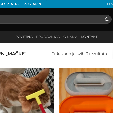
 BESPLATNOJ POSTARINI!
O 
POČETNA
PRODAVNICA
O NAMA
KONTAKT
N „MAČKE“
Prikazano je svih 3 rezultata
Add to
Add
wishlist
wish