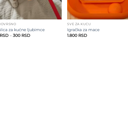
NOVRSNO
SVE ZA KUĆU
lica za kućne ljubimce
Igračka za mace
Raspon
RSD
–
300
RSD
1.800
RSD
cena:
od
200 RSD
do
300 RSD