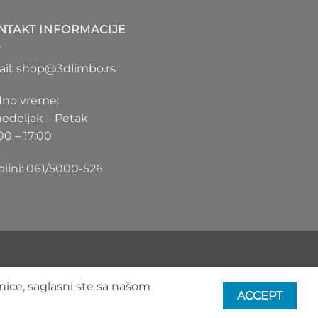
1.100 RSD
do
NTAKT INFORMACIJE
1.550 RSD
il: shop@3dlimbo.rs
no vreme:
edeljak – Petak
00 – 17:00
ilni: 061/5000-526
nice, saglasni ste sa našom
ACCEPT