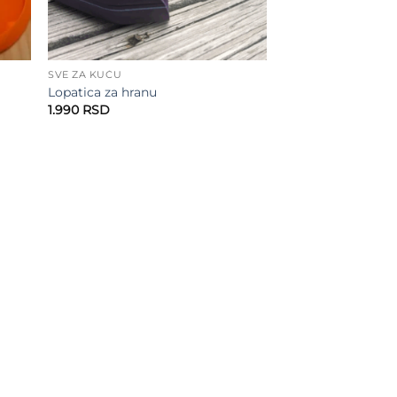
SVE ZA KUĆU
Lopatica za hranu
1.990
RSD