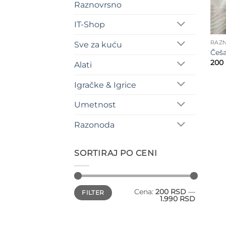
Raznovrsno
IT-Shop
RAZ
Sve za kuću
Češa
200
Alati
Igračke & Igrice
Umetnost
Razonoda
SORTIRAJ PO CENI
Minimalna
Maksimalna
Cena:
200 RSD
—
FILTER
cena
cena
1.990 RSD