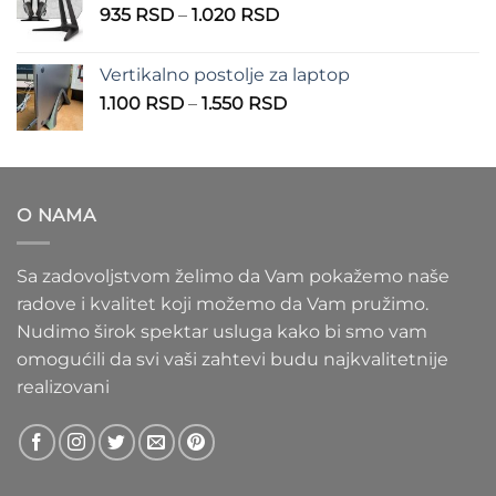
Raspon
935
RSD
–
1.020
RSD
do
cena:
1.100 RSD
od
Vertikalno postolje za laptop
935 RSD
Raspon
1.100
RSD
–
1.550
RSD
do
cena:
1.020 RSD
od
1.100 RSD
do
O NAMA
1.550 RSD
Sa zadovoljstvom želimo da Vam pokažemo naše
radove i kvalitet koji možemo da Vam pružimo.
Nudimo širok spektar usluga kako bi smo vam
omogućili da svi vaši zahtevi budu najkvalitetnije
realizovani