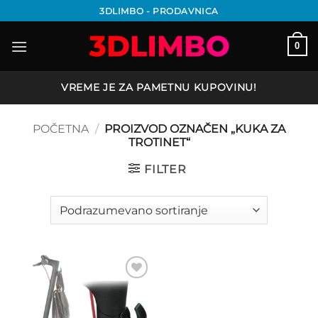
Preskoči
3DLIMBO - PRODAVNICA
na
sadržaj
0
VREME JE ZA PAMETNU KUPOVINU!
POČETNA
/
PROIZVOD OZNAČEN „KUKA ZA
TROTINET“
FILTER
Add to
wishlist