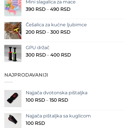
Mini slagalica za mace
1.250 RSD
Raspon
390
RSD
–
490
RSD
do
cena:
1.350 RSD
od
Češalica za kućne ljubimce
390 RSD
Raspon
200
RSD
–
300
RSD
do
cena:
490 RSD
od
GPU držač
200 RSD
Raspon
300
RSD
–
400
RSD
do
cena:
300 RSD
od
300 RSD
NAJPRODAVANIJI
do
400 RSD
Najjača dvotonska pištaljka
Raspon
100
RSD
–
150
RSD
cena:
od
Najjača pištaljka sa kuglicom
100 RSD
100
RSD
do