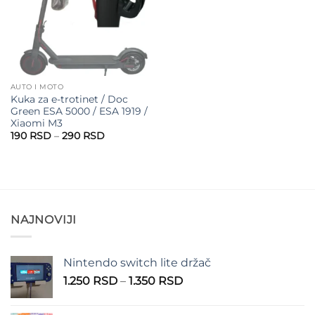
AUTO I MOTO
Kuka za e-trotinet / Doc
Green ESA 5000 / ESA 1919 /
Xiaomi M3
Raspon
190
RSD
–
290
RSD
cena:
od
190 RSD
do
290 RSD
NAJNOVIJI
Nintendo switch lite držač
Raspon
1.250
RSD
–
1.350
RSD
cena:
od