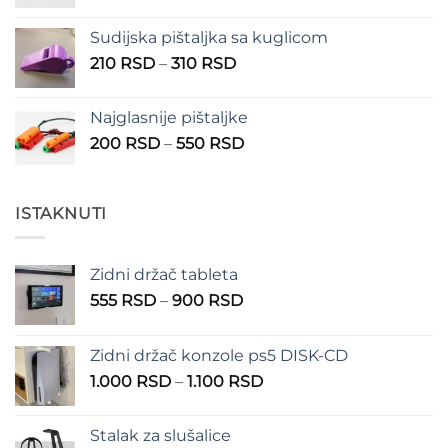
150 RSD
Sudijska pištaljka sa kuglicom
Raspon
210
RSD
–
310
RSD
cena:
od
Najglasnije pištaljke
210 RSD
Raspon
200
RSD
–
550
RSD
do
cena:
310 RSD
od
200 RSD
ISTAKNUTI
do
550 RSD
Zidni držač tableta
Raspon
555
RSD
–
900
RSD
cena:
od
Zidni držač konzole ps5 DISK-CD
555 RSD
Raspon
1.000
RSD
–
1.100
RSD
do
cena:
900 RSD
od
Stalak za slušalice
1.000 RSD