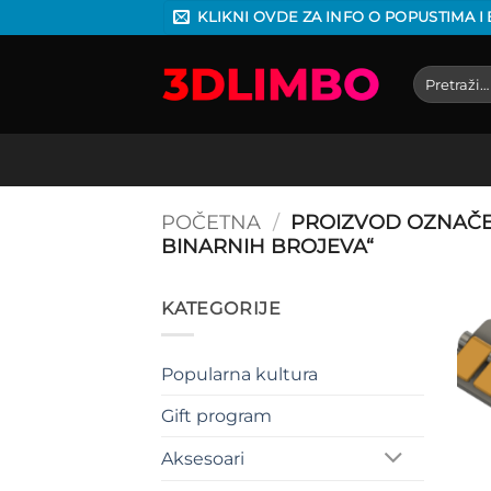
Preskoči
KLIKNI OVDE ZA INFO O POPUSTIMA I
na
sadržaj
Pretraga
za:
POČETNA
/
PROIZVOD OZNAČE
BINARNIH BROJEVA“
KATEGORIJE
Popularna kultura
Gift program
Aksesoari