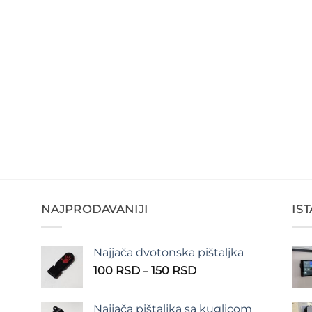
D
D
NAJPRODAVANIJI
IS
Najjača dvotonska pištaljka
n
Raspon
100
RSD
–
150
RSD
cena:
od
Najjača pištaljka sa kuglicom