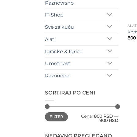
Raznovrsno
IT-Shop
ALAT
Sve za kuću
Konv
800
Alati
Igračke & Igrice
Umetnost
Razonoda
SORTIRAJ PO CENI
Minimalna
Maksimalna
Cena:
800 RSD
—
FILTER
cena
cena
900 RSD
NEDAVNO PREGLEDANO