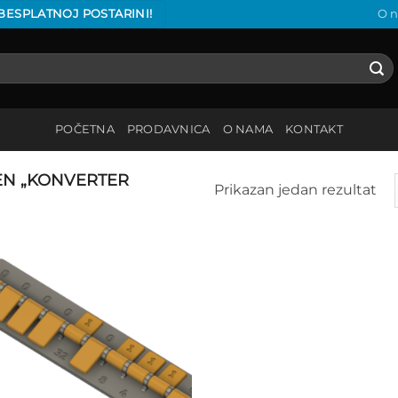
 BESPLATNOJ POSTARINI!
O 
POČETNA
PRODAVNICA
O NAMA
KONTAKT
N „KONVERTER
Prikazan jedan rezultat
Add to
wishlist