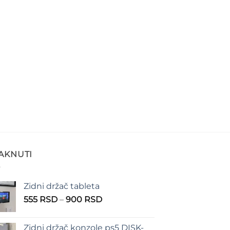
TAKNUTI
Zidni držač tableta
Raspon
555
RSD
–
900
RSD
cena:
od
Zidni držač konzole ps5 DISK-