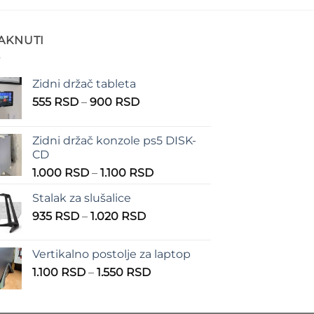
TAKNUTI
Zidni držač tableta
Raspon
555
RSD
–
900
RSD
cena:
od
Zidni držač konzole ps5 DISK-
555 RSD
CD
do
Raspon
1.000
RSD
–
1.100
RSD
900 RSD
cena:
Stalak za slušalice
od
Raspon
935
RSD
–
1.020
RSD
1.000 RSD
cena:
do
od
1.100 RSD
Vertikalno postolje za laptop
935 RSD
Raspon
1.100
RSD
–
1.550
RSD
do
cena:
1.020 RSD
od