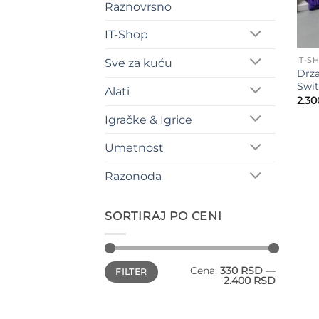
Raznovrsno
IT-Shop
IT-S
Sve za kuću
Drza
Swi
Alati
2.3
Igračke & Igrice
Umetnost
Razonoda
SORTIRAJ PO CENI
Minimalna
Maksimalna
Cena:
330 RSD
—
FILTER
cena
cena
2.400 RSD