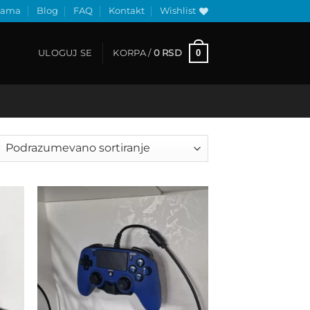
nama
Blog
FAQ
Kontakt
Wishlist
0
ULOGUJ SE
KORPA /
0
RSD
 to
Add to
list
wishlist