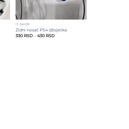
IT-SHOP
Zidni nosač PS4 džojstika
Raspon
330
RSD
–
430
RSD
cena:
od
330 RSD
do
430 RSD