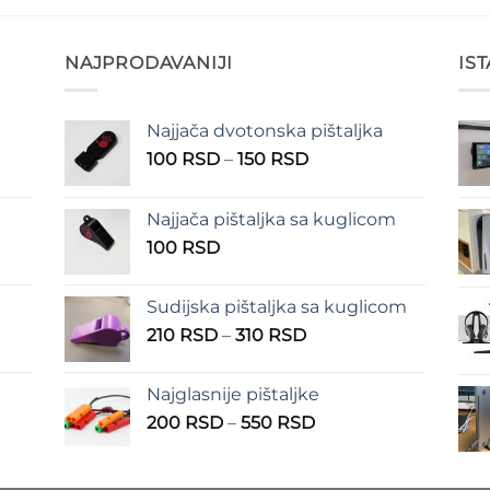
NAJPRODAVANIJI
IS
Najjača dvotonska pištaljka
n
Raspon
100
RSD
–
150
RSD
cena:
od
Najjača pištaljka sa kuglicom
RSD
100 RSD
100
RSD
do
RSD
150 RSD
Sudijska pištaljka sa kuglicom
Raspon
210
RSD
–
310
RSD
cena:
od
Najglasnije pištaljke
210 RSD
Raspon
200
RSD
–
550
RSD
do
cena:
310 RSD
od