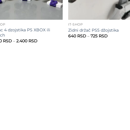
HOP
IT-SHOP
c 4 dzojstika PS XBOX ili
Zidni držač PS5 džojstika
tch
Raspon
640
RSD
–
725
RSD
cena:
Raspon
00
RSD
–
2.400
RSD
od
cena:
640 RSD
od
do
2.300 RSD
725 RSD
do
2.400 RSD