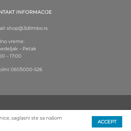
1.100 RSD
do
NTAKT INFORMACIJE
1.550 RSD
il: shop@3dlimbo.rs
no vreme:
edeljak – Petak
00 – 17:00
ilni: 061/5000-526
nice, saglasni ste sa našom
ACCEPT