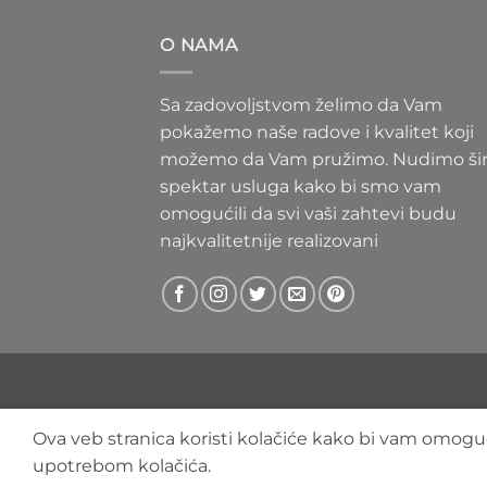
300 RS
do
O NAMA
400 RS
Sa zadovoljstvom želimo da Vam
pokažemo naše radove i kvalitet koji
možemo da Vam pružimo. Nudimo ši
spektar usluga kako bi smo vam
omogućili da svi vaši zahtevi budu
najkvalitetnije realizovani
Ova veb stranica koristi kolačiće kako bi vam omoguć
upotrebom kolačića.