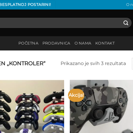
 BESPLATNOJ POSTARINI!
O 
POČETNA
PRODAVNICA
O NAMA
KONTAKT
N „KONTROLER“
Prikazano je svih 3 rezultata
Akcija!
Add to
Add
wishlist
wish