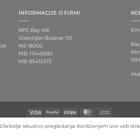
D
200 RSD
do
INFORMACIJE O FIRMI
KO
D
550 RSD
NPC Bay Niš
Ema
Vizantijski Bulevar 110
Rad
rok
Niš 18000
Pon
PIB: 111445561
09:
MB: 65415372
Mob
Visa
PayPal
Stripe
MasterCard
Cash
On
O NAMA
BLOG
FAQ
KONTAKT
ila bolje iskustvo pregledanja. Korišćenjem ove veb stra
Delivery
Copyright 2026 ©
3DLimbo NPC BAY
Sva prava zadržana.