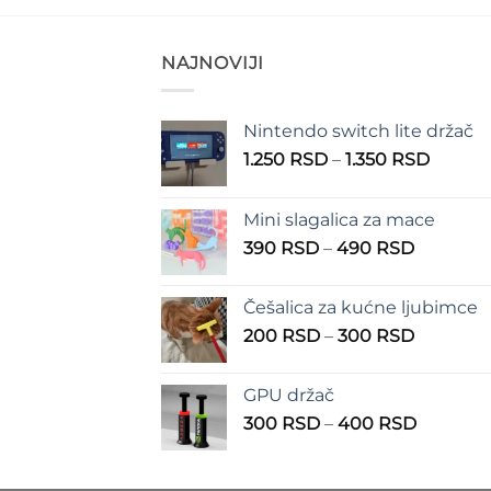
NAJNOVIJI
Nintendo switch lite držač
Raspo
1.250
RSD
–
1.350
RSD
cena:
od
Mini slagalica za mace
1.250 
Raspon
390
RSD
–
490
RSD
do
cena:
1.350 
od
Češalica za kućne ljubimce
390 RSD
Raspon
200
RSD
–
300
RSD
do
cena:
490 RSD
od
GPU držač
200 RSD
Raspon
300
RSD
–
400
RSD
do
cena:
300 RSD
od