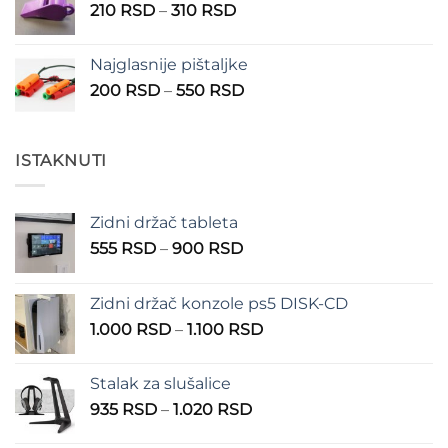
Raspon
210
RSD
–
310
RSD
cena:
od
Najglasnije pištaljke
210 RSD
Raspon
200
RSD
–
550
RSD
do
cena:
310 RSD
od
200 RSD
ISTAKNUTI
do
550 RSD
Zidni držač tableta
Raspon
555
RSD
–
900
RSD
cena:
od
Zidni držač konzole ps5 DISK-CD
555 RSD
Raspon
1.000
RSD
–
1.100
RSD
do
cena:
900 RSD
od
Stalak za slušalice
1.000 RSD
Raspon
935
RSD
–
1.020
RSD
do
cena:
1.100 RSD