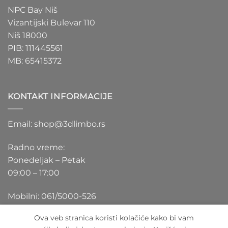
NPC Bay Niš
Vizantijski Bulevar 110
Niš 18000
PIB: 111445561
MB: 65415372
KONTAKT INFORMACIJE
Email: shop@3dlimbo.rs
Radno vreme:
Ponedeljak – Petak
09:00 – 17:00
Mobilni: 061/5000-526
Ova veb stranica koristi kolačiće kako bi vam