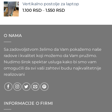
od
Vertikalno postolje za laptop
935 RSD
Raspon
1.100
RSD
–
1.550
RSD
do
cena:
1.020 RSD
od
1.100 RSD
do
O NAMA
1.550 RSD
Sa zadovoljstvom želimo da Vam pokažemo naše
radove i kvalitet koji možemo da Vam pružimo.
Nudimo širok spektar usluga kako bi smo vam
omogućili da svi vaši zahtevi budu najkvalitetnije
realizovani
INFORMACIJE O FIRMI