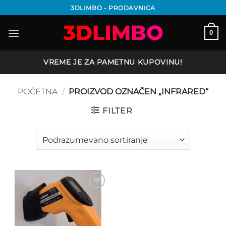
Preskoči
3DLIMBO - PRODAVNICA
na
sadržaj
0
VREME JE ZA PAMETNU KUPOVINU!
POČETNA
/
PROIZVOD OZNAČEN „INFRARED“
FILTER
Add to
wishlist