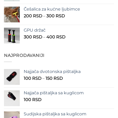
cena:
1.350 RSD
od
Češalica za kućne ljubimce
390 RSD
Raspon
200
RSD
–
300
RSD
do
cena:
490 RSD
od
GPU držač
200 RSD
Raspon
300
RSD
–
400
RSD
do
cena:
300 RSD
od
300 RSD
NAJPRODAVANIJI
do
400 RSD
Najjača dvotonska pištaljka
Raspon
100
RSD
–
150
RSD
cena:
od
Najjača pištaljka sa kuglicom
100 RSD
100
RSD
do
150 RSD
Sudijska pištaljka sa kuglicom