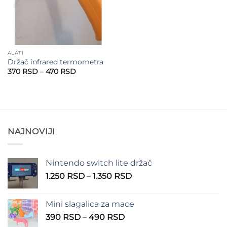
ALATI
Držač infrared termometra
Raspon
370
RSD
–
470
RSD
cena:
od
370 RSD
do
470 RSD
NAJNOVIJI
Nintendo switch lite držač
Raspon
1.250
RSD
–
1.350
RSD
cena:
od
Mini slagalica za mace
1.250 RSD
Raspon
390
RSD
–
490
RSD
do