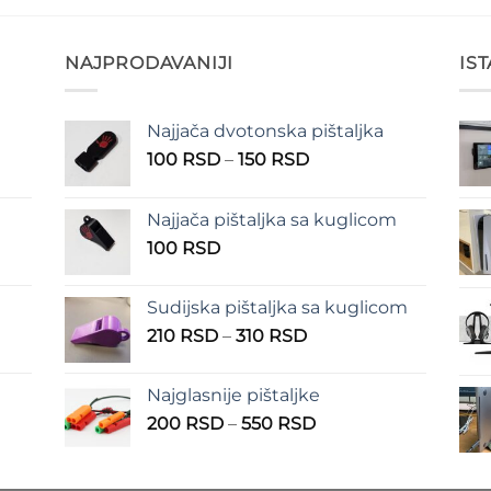
NAJPRODAVANIJI
IS
Najjača dvotonska pištaljka
n
Raspon
100
RSD
–
150
RSD
cena:
od
Najjača pištaljka sa kuglicom
RSD
100 RSD
100
RSD
do
RSD
150 RSD
Sudijska pištaljka sa kuglicom
Raspon
210
RSD
–
310
RSD
cena:
od
Najglasnije pištaljke
210 RSD
Raspon
200
RSD
–
550
RSD
do
cena:
310 RSD
od