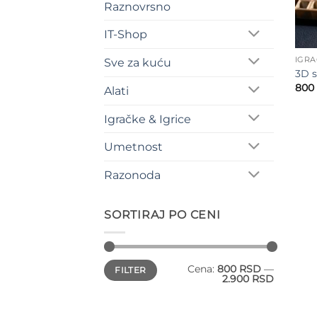
Raznovrsno
IT-Shop
IGRA
Sve za kuću
3D s
800
Alati
Igračke & Igrice
Umetnost
Razonoda
SORTIRAJ PO CENI
Minimalna
Maksimalna
Cena:
800 RSD
—
FILTER
cena
cena
2.900 RSD