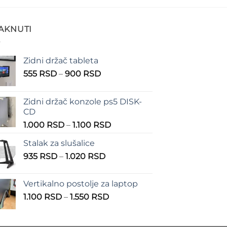
TAKNUTI
Zidni držač tableta
Raspon
555
RSD
–
900
RSD
cena:
od
Zidni držač konzole ps5 DISK-
555 RSD
CD
do
Raspon
1.000
RSD
–
1.100
RSD
900 RSD
cena:
Stalak za slušalice
od
Raspon
935
RSD
–
1.020
RSD
1.000 RSD
cena:
do
od
1.100 RSD
Vertikalno postolje za laptop
935 RSD
Raspon
1.100
RSD
–
1.550
RSD
do
cena:
1.020 RSD
od