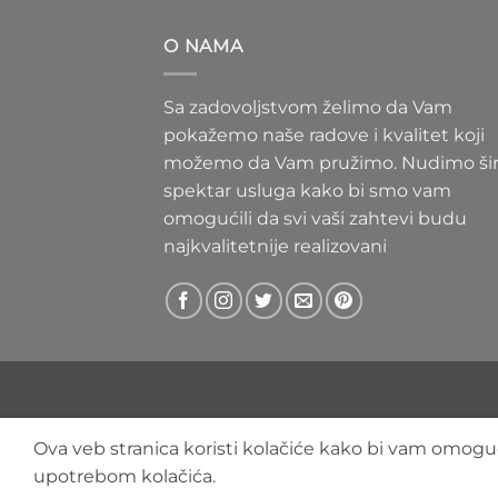
300 RS
do
O NAMA
400 RS
Sa zadovoljstvom želimo da Vam
pokažemo naše radove i kvalitet koji
možemo da Vam pružimo. Nudimo ši
spektar usluga kako bi smo vam
omogućili da svi vaši zahtevi budu
najkvalitetnije realizovani
Ova veb stranica koristi kolačiće kako bi vam omoguć
upotrebom kolačića.