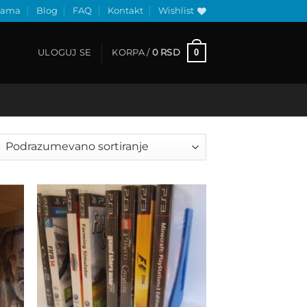
nama
Blog
FAQ
Kontakt
Wishlist
0
ULOGUJ SE
KORPA /
0
RSD
 to
Add to
list
wishlist