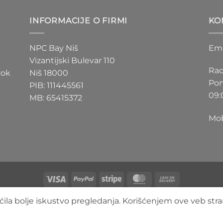
D
200 RSD
do
INFORMACIJE O FIRMI
KO
D
550 RSD
NPC Bay Niš
Ema
Vizantijski Bulevar 110
Rad
rok
Niš 18000
Pon
PIB: 111445561
09:
MB: 65415372
Mob
Visa
PayPal
Stripe
MasterCard
Cash
On
O NAMA
BLOG
FAQ
KONTAKT
ila bolje iskustvo pregledanja. Korišćenjem ove veb stra
Delivery
Copyright 2026 ©
3DLimbo NPC BAY
Sva prava zadržana.