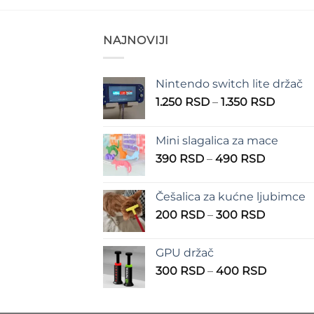
NAJNOVIJI
Nintendo switch lite držač
Raspo
1.250
RSD
–
1.350
RSD
cena:
od
Mini slagalica za mace
1.250 
Raspon
390
RSD
–
490
RSD
do
cena:
1.350 
od
Češalica za kućne ljubimce
390 RSD
Raspon
200
RSD
–
300
RSD
do
cena:
490 RSD
od
GPU držač
200 RSD
Raspon
300
RSD
–
400
RSD
do
cena:
300 RSD
od