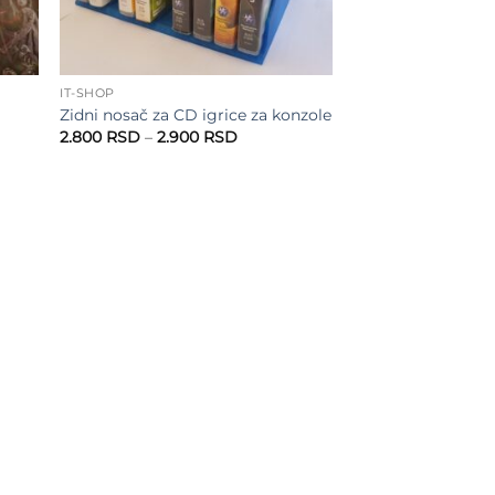
IT-SHOP
Zidni nosač za CD igrice za konzole
Raspon
2.800
RSD
–
2.900
RSD
cena:
od
2.800 RSD
do
RSD
2.900 RSD
RSD