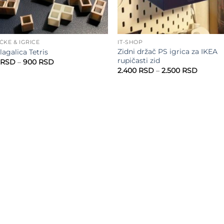
ČKE & IGRICE
IT-SHOP
Zidni držač PS igrica za IKEA
lagalica Tetris
rupičasti zid
Raspon
RSD
–
900
RSD
cena:
Raspon
2.400
RSD
–
2.500
RSD
od
cena:
800 RSD
od
do
2.400 
900 RSD
do
2.500 