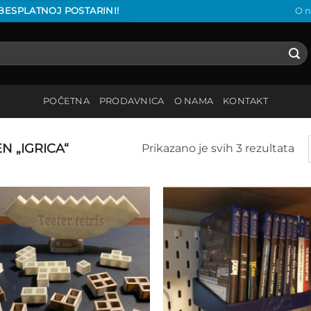
 BESPLATNOJ POSTARINI!
O 
POČETNA
PRODAVNICA
O NAMA
KONTAKT
 „IGRICA“
Prikazano je svih 3 rezultata
Add to
Add
wishlist
wish