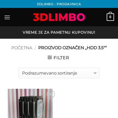
Preskoči
3DLIMBO - PRODAVNICA
na
sadržaj
0
VREME JE ZA PAMETNU KUPOVINU!
POČETNA
/
PROIZVOD OZNAČEN „HDD 3.5"“
FILTER
Add to
wishlist