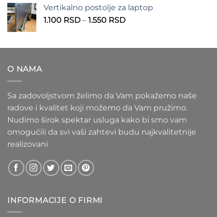
od
Vertikalno postolje za laptop
935 RSD
Raspon
1.100
RSD
–
1.550
RSD
do
cena:
1.020 RSD
od
1.100 RSD
do
O NAMA
1.550 RSD
Sa zadovoljstvom želimo da Vam pokažemo naše
radove i kvalitet koji možemo da Vam pružimo.
Nudimo širok spektar usluga kako bi smo vam
omogućili da svi vaši zahtevi budu najkvalitetnije
realizovani
INFORMACIJE O FIRMI