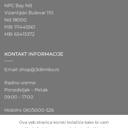
NPC Bay Niš
Vizantijski Bulevar 110
Niš 18000
PIB: 111445561
MB: 65415372
KONTAKT INFORMACIJE
Email: shop@3dlimbo.rs
Radno vreme:
Ponedeljak – Petak
09:00 – 17:00
Mobilni: 061/5000-526
Ova veb stranica koristi kolačiće kako bi vam