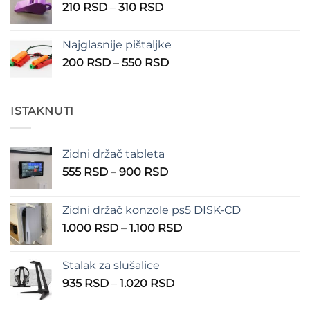
Raspon
210
RSD
–
310
RSD
cena:
od
Najglasnije pištaljke
210 RSD
Raspon
200
RSD
–
550
RSD
do
cena:
310 RSD
od
200 RSD
ISTAKNUTI
do
550 RSD
Zidni držač tableta
Raspon
555
RSD
–
900
RSD
cena:
od
Zidni držač konzole ps5 DISK-CD
555 RSD
Raspon
1.000
RSD
–
1.100
RSD
do
cena:
900 RSD
od
Stalak za slušalice
1.000 RSD
Raspon
935
RSD
–
1.020
RSD
do
cena:
1.100 RSD