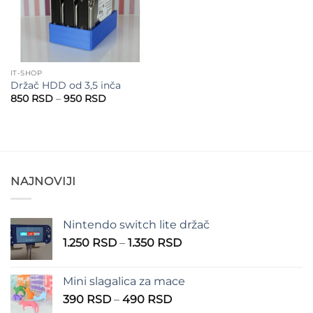
IT-SHOP
Držač HDD od 3,5 inča
Raspon
850
RSD
–
950
RSD
cena:
od
850 RSD
do
950 RSD
NAJNOVIJI
Nintendo switch lite držač
Raspon
1.250
RSD
–
1.350
RSD
cena:
od
Mini slagalica za mace
1.250 RSD
Raspon
390
RSD
–
490
RSD
do