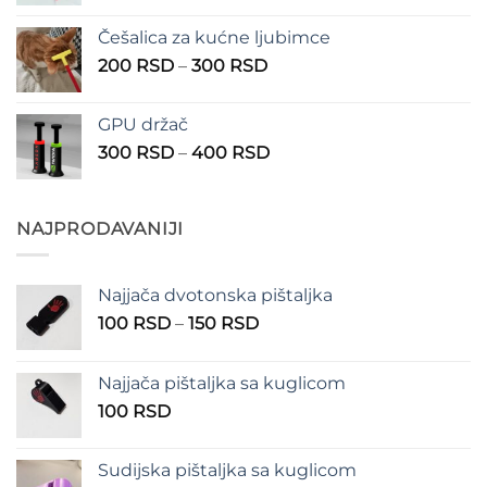
cena:
1.350 RSD
od
Češalica za kućne ljubimce
390 RSD
Raspon
200
RSD
–
300
RSD
do
cena:
490 RSD
od
GPU držač
200 RSD
Raspon
300
RSD
–
400
RSD
do
cena:
300 RSD
od
300 RSD
NAJPRODAVANIJI
do
400 RSD
Najjača dvotonska pištaljka
Raspon
100
RSD
–
150
RSD
cena:
od
Najjača pištaljka sa kuglicom
100 RSD
100
RSD
do
150 RSD
Sudijska pištaljka sa kuglicom