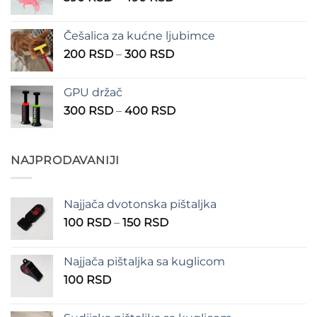
cena:
1.350 RSD
od
Češalica za kućne ljubimce
390 RSD
Raspon
200
RSD
–
300
RSD
do
cena:
490 RSD
od
GPU držač
200 RSD
Raspon
300
RSD
–
400
RSD
do
cena:
300 RSD
od
300 RSD
NAJPRODAVANIJI
do
400 RSD
Najjača dvotonska pištaljka
Raspon
100
RSD
–
150
RSD
cena:
od
Najjača pištaljka sa kuglicom
100 RSD
100
RSD
do
150 RSD