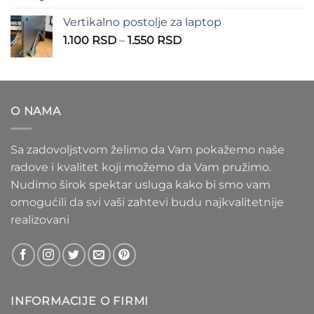
1.100 RSD
od
Vertikalno postolje za laptop
935 RSD
Raspon
1.100
RSD
–
1.550
RSD
do
cena:
1.020 RSD
od
1.100 RSD
do
O NAMA
1.550 RSD
Sa zadovoljstvom želimo da Vam pokažemo naše
radove i kvalitet koji možemo da Vam pružimo.
Nudimo širok spektar usluga kako bi smo vam
omogućili da svi vaši zahtevi budu najkvalitetnije
realizovani
INFORMACIJE O FIRMI