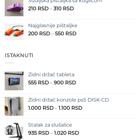
Sudijska pištaljka sa kuglicom
Raspon
210
RSD
–
310
RSD
cena:
od
Najglasnije pištaljke
210 RSD
Raspon
200
RSD
–
550
RSD
do
cena:
310 RSD
od
200 RSD
ISTAKNUTI
do
550 RSD
Zidni držač tableta
Raspon
555
RSD
–
900
RSD
cena:
od
Zidni držač konzole ps5 DISK-CD
555 RSD
Raspon
1.000
RSD
–
1.100
RSD
do
cena:
900 RSD
od
Stalak za slušalice
1.000 RSD
Raspon
935
RSD
–
1.020
RSD
do
cena: