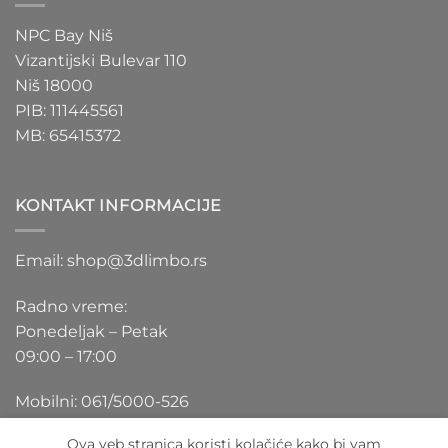
NPC Bay Niš
Vizantijski Bulevar 110
Niš 18000
PIB: 111445561
MB: 65415372
KONTAKT INFORMACIJE
Email: shop@3dlimbo.rs
Radno vreme:
Ponedeljak – Petak
09:00 – 17:00
Mobilni: 061/5000-526
Ova veb stranica koristi kolačiće kako bi vam