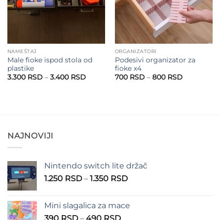
NAMEŠTAJ
ORGANIZATORI
Male fioke ispod stola od
Podesivi organizator za
plastike
fioke x4
Raspon
Raspon
3.300
RSD
–
3.400
RSD
700
RSD
–
800
RSD
cena:
cena:
od
od
3.300 RSD
700 RSD
do
do
3.400 RSD
800 RSD
NAJNOVIJI
Nintendo switch lite držač
Raspon
1.250
RSD
–
1.350
RSD
cena:
od
Mini slagalica za mace
1.250 RSD
Raspon
390
RSD
–
490
RSD
do