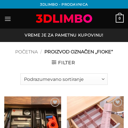
Preskoči
3DLIMBO - PRODAVNICA
na
sadržaj
0
VREME JE ZA PAMETNU KUPOVINU!
POČETNA
/
PROIZVOD OZNAČEN „FIOKE“
FILTER
Add to
Add to
wishlist
wishlist