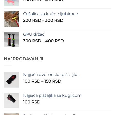
do
cena:
1.350 RSD
od
Češalica za kućne ljubimce
390 RSD
Raspon
200
RSD
–
300
RSD
do
cena:
490 RSD
od
GPU držač
200 RSD
Raspon
300
RSD
–
400
RSD
do
cena:
300 RSD
od
300 RSD
NAJPRODAVANIJI
do
400 RSD
Najjača dvotonska pištaljka
Raspon
100
RSD
–
150
RSD
cena:
od
Najjača pištaljka sa kuglicom
100 RSD
100
RSD
do
150 RSD