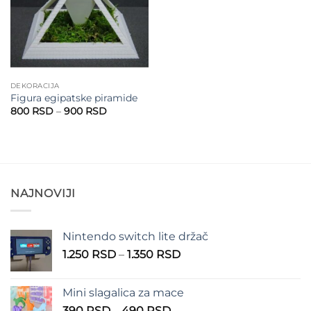
DEKORACIJA
Figura egipatske piramide
Raspon
800
RSD
–
900
RSD
cena:
od
800 RSD
do
900 RSD
NAJNOVIJI
Nintendo switch lite držač
Raspon
1.250
RSD
–
1.350
RSD
cena:
od
Mini slagalica za mace
1.250 RSD
Raspon
390
RSD
–
490
RSD