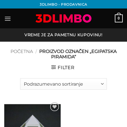
Preskoči
3DLIMBO - PRODAVNICA
na
sadržaj
0
VREME JE ZA PAMETNU KUPOVINU!
POČETNA
/
PROIZVOD OZNAČEN „EGIPATSKA
PIRAMIDA“
FILTER
Add to
wishlist