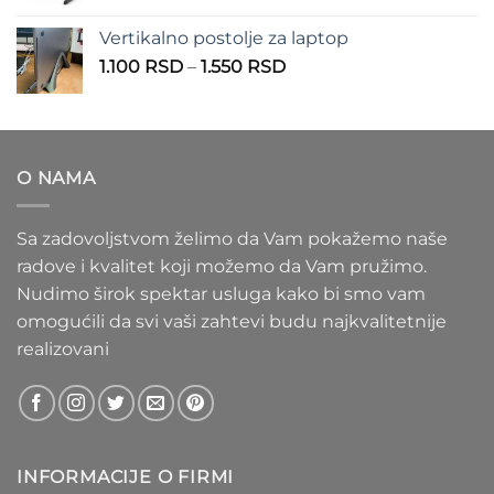
cena:
1.100 RSD
od
Vertikalno postolje za laptop
935 RSD
Raspon
1.100
RSD
–
1.550
RSD
do
cena:
1.020 RSD
od
1.100 RSD
do
O NAMA
1.550 RSD
Sa zadovoljstvom želimo da Vam pokažemo naše
radove i kvalitet koji možemo da Vam pružimo.
Nudimo širok spektar usluga kako bi smo vam
omogućili da svi vaši zahtevi budu najkvalitetnije
realizovani
INFORMACIJE O FIRMI