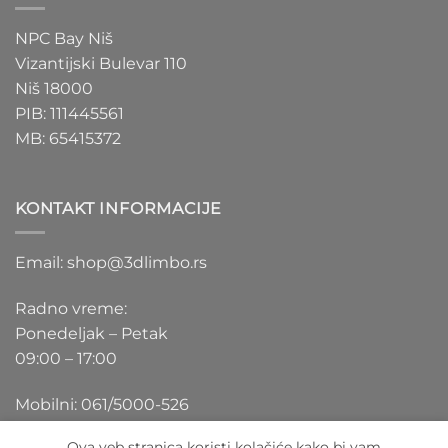
NPC Bay Niš
Vizantijski Bulevar 110
Niš 18000
PIB: 111445561
MB: 65415372
KONTAKT INFORMACIJE
Email: shop@3dlimbo.rs
Radno vreme:
Ponedeljak – Petak
09:00 – 17:00
Mobilni: 061/5000-526
Ova veb stranica koristi kolačiće kako bi vam