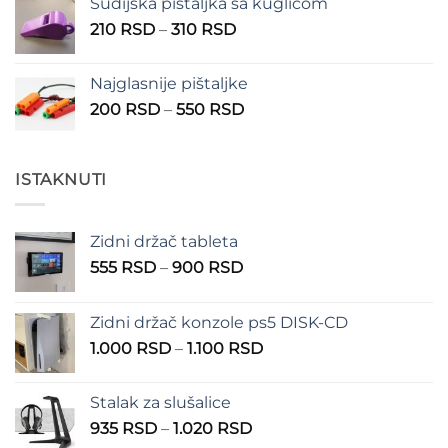
Sudijska pištaljka sa kuglicom
Raspon
210
RSD
–
310
RSD
cena:
od
Najglasnije pištaljke
210 RSD
Raspon
200
RSD
–
550
RSD
do
cena:
310 RSD
od
200 RSD
ISTAKNUTI
do
550 RSD
Zidni držač tableta
Raspon
555
RSD
–
900
RSD
cena:
od
Zidni držač konzole ps5 DISK-CD
555 RSD
Raspon
1.000
RSD
–
1.100
RSD
do
cena:
900 RSD
od
Stalak za slušalice
1.000 RSD
Raspon
935
RSD
–
1.020
RSD
do