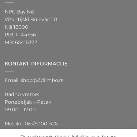
NPC Bay Niš
Vizantijski Bulevar 110
Niš 18000
PIB: 111445561
MB: 65415372
KONTAKT INFORMACIJE
Email: shop@3dlimbo.rs
Radno vreme:
Ponedeljak – Petak
09:00 – 17:00
Mobilni: 061/5000-526
Ova veb stranica koristi kolačiće kako bi vam