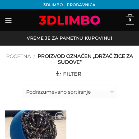
Preskoči
3DLIMBO - PRODAVNICA
na
sadržaj
0
VREME JE ZA PAMETNU KUPOVINU!
POČETNA
/
PROIZVOD OZNAČEN „DRŽAČ ŽICE ZA
SUDOVE“
FILTER
Add to
wishlist