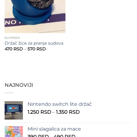
KUHINJA
Držač žice za pranje sudova
Raspon
470
RSD
–
570
RSD
cena:
od
470 RSD
do
570 RSD
NAJNOVIJI
Nintendo switch lite držač
Raspon
1.250
RSD
–
1.350
RSD
cena:
od
Mini slagalica za mace
1.250 RSD
Raspon
390
RSD
–
490
RSD