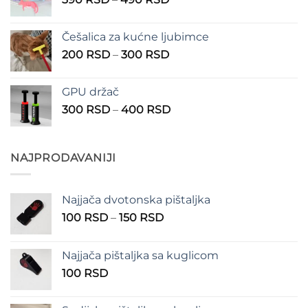
do
cena:
1.350 RSD
od
Češalica za kućne ljubimce
390 RSD
Raspon
200
RSD
–
300
RSD
do
cena:
490 RSD
od
GPU držač
200 RSD
Raspon
300
RSD
–
400
RSD
do
cena:
300 RSD
od
300 RSD
NAJPRODAVANIJI
do
400 RSD
Najjača dvotonska pištaljka
Raspon
100
RSD
–
150
RSD
cena:
od
Najjača pištaljka sa kuglicom
100 RSD
100
RSD
do
150 RSD