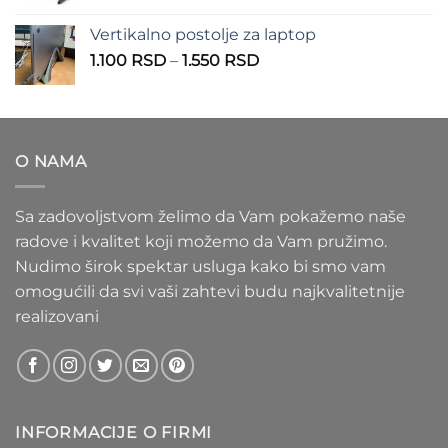
cena:
1.100 RSD
od
Vertikalno postolje za laptop
935 RSD
Raspon
1.100
RSD
–
1.550
RSD
do
cena:
1.020 RSD
od
1.100 RSD
do
O NAMA
1.550 RSD
Sa zadovoljstvom želimo da Vam pokažemo naše
radove i kvalitet koji možemo da Vam pružimo.
Nudimo širok spektar usluga kako bi smo vam
omogućili da svi vaši zahtevi budu najkvalitetnije
realizovani
INFORMACIJE O FIRMI