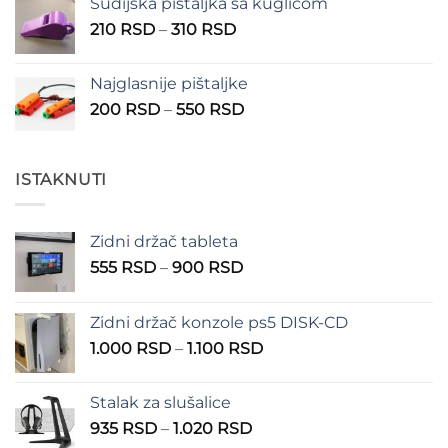
Sudijska pištaljka sa kuglicom
Raspon
210
RSD
–
310
RSD
cena:
od
Najglasnije pištaljke
210 RSD
Raspon
200
RSD
–
550
RSD
do
cena:
310 RSD
od
200 RSD
ISTAKNUTI
do
550 RSD
Zidni držač tableta
Raspon
555
RSD
–
900
RSD
cena:
od
Zidni držač konzole ps5 DISK-CD
555 RSD
Raspon
1.000
RSD
–
1.100
RSD
do
cena:
900 RSD
od
Stalak za slušalice
1.000 RSD
Raspon
935
RSD
–
1.020
RSD
do