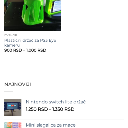
IT-SHOP
Plastični držač za PS3 Eye
kameru
Raspon
900
RSD
–
1.000
RSD
cena:
od
900 RSD
do
1.000 RSD
NAJNOVIJI
Nintendo switch lite držač
Raspon
1.250
RSD
–
1.350
RSD
cena:
od
Mini slagalica za mace
1.250 RSD