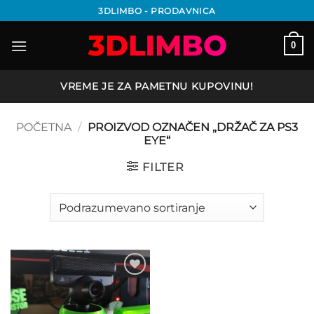
Preskoči
3DLIMBO - PRODAVNICA
na
sadržaj
0
VREME JE ZA PAMETNU KUPOVINU!
POČETNA
/
PROIZVOD OZNAČEN „DRŽAČ ZA PS3
EYE“
FILTER
Add to
wishlist