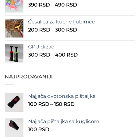
Raspon
390
RSD
–
490
RSD
do
cena:
1.350 RSD
od
Češalica za kućne ljubimce
390 RSD
Raspon
200
RSD
–
300
RSD
do
cena:
490 RSD
od
GPU držač
200 RSD
Raspon
300
RSD
–
400
RSD
do
cena:
300 RSD
od
300 RSD
NAJPRODAVANIJI
do
400 RSD
Najjača dvotonska pištaljka
Raspon
100
RSD
–
150
RSD
cena:
od
Najjača pištaljka sa kuglicom
100 RSD
100
RSD
do
150 RSD