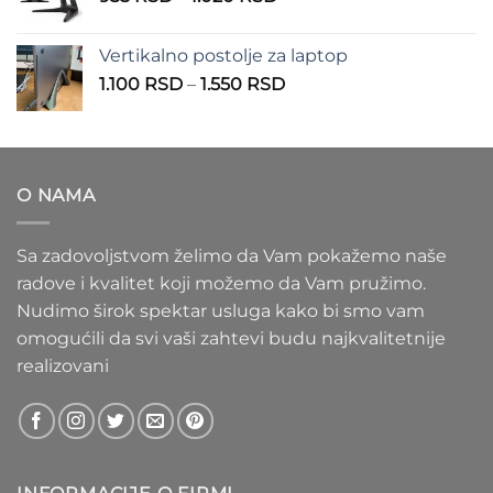
cena:
1.100 RSD
od
Vertikalno postolje za laptop
935 RSD
Raspon
1.100
RSD
–
1.550
RSD
do
cena:
1.020 RSD
od
1.100 RSD
do
O NAMA
1.550 RSD
Sa zadovoljstvom želimo da Vam pokažemo naše
radove i kvalitet koji možemo da Vam pružimo.
Nudimo širok spektar usluga kako bi smo vam
omogućili da svi vaši zahtevi budu najkvalitetnije
realizovani