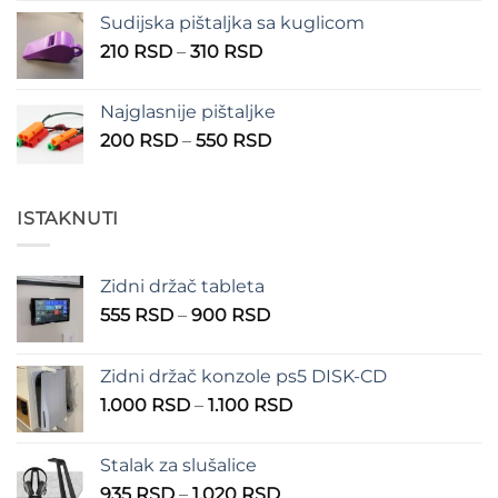
Sudijska pištaljka sa kuglicom
Raspon
210
RSD
–
310
RSD
cena:
od
Najglasnije pištaljke
210 RSD
Raspon
200
RSD
–
550
RSD
do
cena:
310 RSD
od
200 RSD
ISTAKNUTI
do
550 RSD
Zidni držač tableta
Raspon
555
RSD
–
900
RSD
cena:
od
Zidni držač konzole ps5 DISK-CD
555 RSD
Raspon
1.000
RSD
–
1.100
RSD
do
cena:
900 RSD
od
Stalak za slušalice
1.000 RSD
Raspon
935
RSD
–
1.020
RSD
do